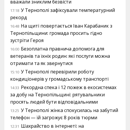
вважали зниклим безвісти
У Тернополі зафіксували температурний
17:18
рекорд
На щиті повертається Іван Карабаник з
16:48
Тернопільщини: громада просить гідно
зустріти Героя
Безоплатна правнича допомога для
16:00
ветеранів та їхніх родин: які послуги можна
отримати та як звернутися
У Тернополі перевірили роботу
15:10
кондиціонерів у громадському транспорті
Рекордна спека і 12 пожеж в екосистемах
14:33
за добу на Тернопільщині: рятувальники
просять людей бути відповідальними
У Тернополі жінка спокусилась на забутий
13:25
телефон — їй загрожує 8 років тюрми
Шахрайство в інтернеті: на
12:31