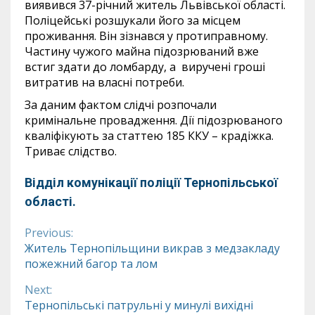
виявився 37-річний житель Львівської області.
Поліцейські розшукали його за місцем
проживання. Він зізнався у протиправному.
Частину чужого майна підозрюваний вже
встиг здати до ломбарду, а виручені гроші
витратив на власні потреби.
За даним фактом слідчі розпочали
кримінальне провадження. Дії підозрюваного
кваліфікують за статтею 185 ККУ – крадіжка.
Триває слідство.
Відділ комунікації поліції Тернопільської
області.
Previous:
Continue
Житель Тернопільщини викрав з медзакладу
пожежний багор та лом
Reading
Next:
Тернопільські патрульні у минулі вихідні