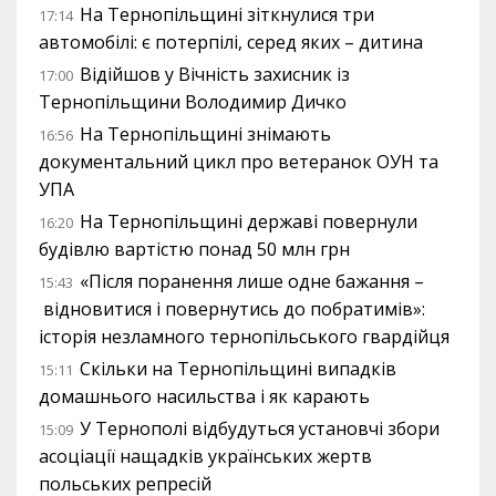
На Тернопільщині зіткнулися три
17:14
автомобілі: є потерпілі, серед яких – дитина
Відійшов у Вічність захисник із
17:00
Тернопільщини Володимир Дичко
На Тернопільщині знімають
16:56
документальний цикл про ветеранок ОУН та
УПА
На Тернопільщині державі повернули
16:20
будівлю вартістю понад 50 млн грн
«Після поранення лише одне бажання –
15:43
відновитися і повернутись до побратимів»:
історія незламного тернопільського гвардійця
Скільки на Тернопільщині випадків
15:11
домашнього насильства і як карають
У Тернополі відбудуться установчі збори
15:09
асоціації нащадків українських жертв
польських репресій