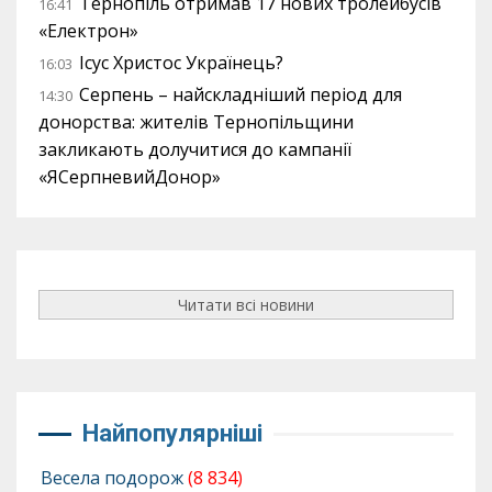
Тернопіль отримав 17 нових тролейбусів
16:41
«Електрон»
Ісус Христос Українець?
16:03
Серпень – найскладніший період для
14:30
донорства: жителів Тернопільщини
закликають долучитися до кампанії
«ЯСерпневийДонор»
Читати всі новини
Найпопулярніші
Весела подорож
(8 834)