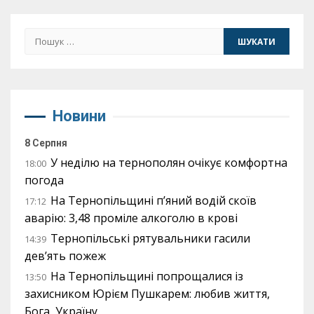
Пошук:
Новини
8 Серпня
У неділю на тернополян очікує комфортна
18:00
погода
На Тернопільщині п’яний водій скоїв
17:12
аварію: 3,48 проміле алкоголю в крові
Тернопільські рятувальники гасили
14:39
дев’ять пожеж
На Тернопільщині попрощалися із
13:50
захисником Юрієм Пушкарем: любив життя,
Бога, Україну