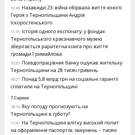
Назавжди 23: війна обірвала життя юного
12:49
Героя з Тернопільщини Андрія
Іскоростенського
Історія одного експонату: у фондах
11:35
Тернопільського краєзнавчого музею
зберігається раритетна книга про життя
громади Гримайлова
Псевдопрацівник банку ошукав жительку
10:33
Тернопільщини на 28 тисяч гривень
Понад 5,8 млрд грн на соціальні гарантії
09:21
сплатили на Тернопільщині
7 Серпня
Яку погоду прогнозують на
18:10
Тернопільщині в суботу?
На Тернопільщині влітку високий попит
17:41
на оформлення паспортів: звернень – тисячі