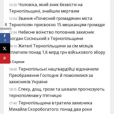
Чоловіка, який зник безвісти на
13:30
Тернопільщині, знайшли мертвим
Звання «Почесний громадянин міста
13:04
Тернополя» присвоєно 15 мешканцям громади
8
SHARES
Небесне воїнство поповнив захисник
12:04
Богдан Сосінський з Тернопільщини
8
Жителі Тернопільщини за сім місяців
09:10
сплатили понад 1,6 млрд грн військового збору
6 Серпня
Тернопільські нацгвардійці відзначили
18:40
Преображення Господнє й помолилися за
захисників України
Спеку, дощ, грози та шквали прогнозують
18:15
тернополянам у п’ятницю
Тернопільщина втратила захисника
17:40
Михайла Скоробогатого: понад два роки