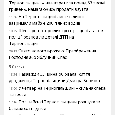
Тернопільщині жінка втратила понад 63 тисячі
гривень, намагаючись продати взуття
На Тернопільщині лише в липні
11:26
затримали майже 200 п’яних водіїв
Шестеро потерпілих і розтрощені авто: в
10:35
поліції розповіли деталі ДТП на
Тернопільщині
Свято нового врожаю: Преображення
09:13
Господнє або Яблучний Спас
5 Серпня
Назавжди 33: війна обірвала життя
18:54
уродженця Тернопільщини Дмитра Березка
У четвер на Тернопільщині – сильна спека
18:00
та грози
Поліцейські Тернопільщини розшукали
17:16
більше сотні дітей