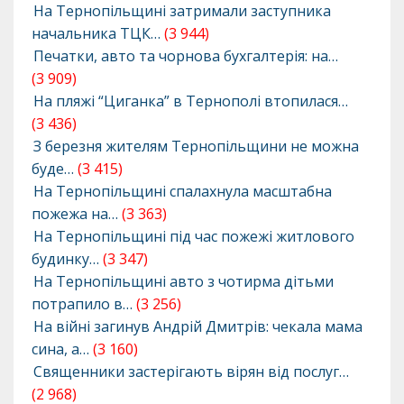
На Тернопільщині затримали заступника
начальника ТЦК…
(3 944)
Печатки, авто та чорнова бухгалтерія: на…
(3 909)
На пляжі “Циганка” в Тернополі втопилася…
(3 436)
З березня жителям Тернопільщини не можна
буде…
(3 415)
На Тернопільщині спалахнула масштабна
пожежа на…
(3 363)
На Тернопільщині під час пожежі житлового
будинку…
(3 347)
На Тернопільщині авто з чотирма дітьми
потрапило в…
(3 256)
На війні загинув Андрій Дмитрів: чекала мама
сина, а…
(3 160)
Священники застерігають вірян від послуг…
(2 968)