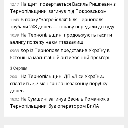
На щиті повертається Василь Ришкевич з
12:17
Тернопільщини: загинув під Покровськом
В парку “Загребелля” біля Тернополя
11:49
зрубали 248 дерев — справу передали до суду
На Тернопільщині продовжують гасити
10:39
велику пожежу на сміттєзвалищі
Хор із Тернополя представив Україну в
09:39
Естонії на масштабній антивоєнній прем’єрі
3 Серпня
На Тернопільщині ДП «Ліси України»
20:01
сплатить 3,7 млн грн за незаконну порубку
дерев
На Сумщині загинув Василь Романюк з
18:02
Тернопільщини: був оператором БпЛА