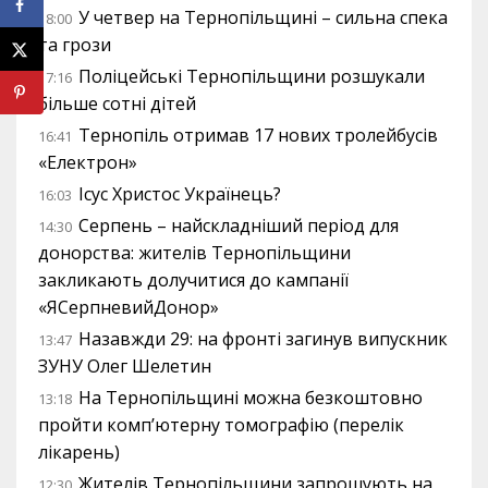
У четвер на Тернопільщині – сильна спека
18:00
та грози
Поліцейські Тернопільщини розшукали
17:16
більше сотні дітей
Тернопіль отримав 17 нових тролейбусів
16:41
«Електрон»
Ісус Христос Українець?
16:03
Серпень – найскладніший період для
14:30
донорства: жителів Тернопільщини
закликають долучитися до кампанії
«ЯСерпневийДонор»
Назавжди 29: на фронті загинув випускник
13:47
ЗУНУ Олег Шелетин
На Тернопільщині можна безкоштовно
13:18
пройти комп’ютерну томографію (перелік
лікарень)
Жителів Тернопільщини запрошують на
12:30