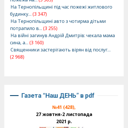
На Тернопільщині під час пожежі житлового
будинку…
(3 347)
На Тернопільщині авто з чотирма дітьми
потрапило в…
(3 255)
На війні загинув Андрій Дмитрів: чекала мама
сина, а…
(3 160)
Священники застерігають вірян від послуг…
(2 968)
Газета “Наш ДЕНЬ” в pdf
№41 (428),
27 жовтня-2 листопада
2021 р.