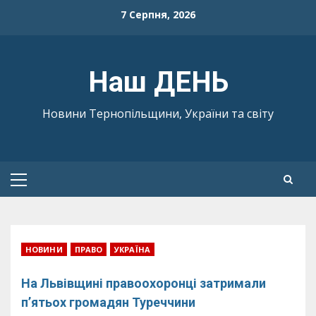
Skip
7 Серпня, 2026
to
content
Наш ДЕНЬ
Новини Тернопільщини, України та світу
Primary
Menu
НОВИНИ
ПРАВО
УКРАЇНА
На Львівщині правоохоронці затримали
п’ятьох громадян Туреччини