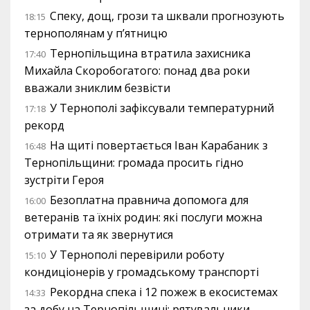
Спеку, дощ, грози та шквали прогнозують
18:15
тернополянам у п’ятницю
Тернопільщина втратила захисника
17:40
Михайла Скоробогатого: понад два роки
вважали зниклим безвісти
У Тернополі зафіксували температурний
17:18
рекорд
На щиті повертається Іван Карабаник з
16:48
Тернопільщини: громада просить гідно
зустріти Героя
Безоплатна правнича допомога для
16:00
ветеранів та їхніх родин: які послуги можна
отримати та як звернутися
У Тернополі перевірили роботу
15:10
кондиціонерів у громадському транспорті
Рекордна спека і 12 пожеж в екосистемах
14:33
за добу на Тернопільщині: рятувальники