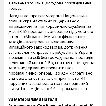
вчинення злочинів. Досудове розслідування
триває.
Нагадаємо, протягом серпня Національна
поліція України спільно із Державною
міграційною та прикордонною службами за
участі СБУ проводять операцію під умовною
назвою «Мігрант». Мета профілактичних
заходів – контроль за виконанням
міграційного законодавства, дотримання
встановлених правил перебування в Україні
іноземців та осіб без громадянства, протидія
нелегальній міграції. Від початку проведення
загальнодержавної превентивно-
профілактичної операції до адміністративної
відповідальності загалом притягнуто 44
порушників законодавства про правовий
статус іноземців та осіб без громадянства.
За матеріалами Наталії
Андруневчин,
Самбірський відділ поліції.