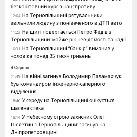
безкоштовний курс з нацспротиву
На Тернопільщині рятувальники
12:04
звільнили людину з понівеченого в ДТП авто
На щиті повертається Петро Федів з
11:23
Тернопільщини: майже рік невідомості та надії
На Тернопільщині “банкір” виманив у
10:31
чоловіка понад 35 тисяч гривень
4 Серпня
На війні загинув Володимир Паламарчук:
21:45
був командиром інженерно-саперного
відділення
У середу на Тернопільщині очікується
18:40
шалена спека
У Небесному строю захисник Олег
18:14
Шелетин з Тернопільщини: загинув на
Дніпропетровщині