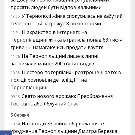
просять людей бути відповідальними
У Тернополі жінка спокусилась на забутий
13:25
телефон — їй загрожує 8 років тюрми
Шахрайство в інтернеті: на
12:31
Тернопільщині жінка втратила понад 63 тисячі
гривень, намагаючись продати взуття
На Тернопільщині лише в липні
11:26
затримали майже 200 п’яних водіїв
Шестеро потерпілих і розтрощені авто: в
10:35
поліції розповіли деталі ДТП на
Тернопільщині
Свято нового врожаю: Преображення
09:13
Господнє або Яблучний Спас
5 Серпня
Назавжди 33: війна обірвала життя
18:54
уродженця Тернопільщини Дмитра Березка