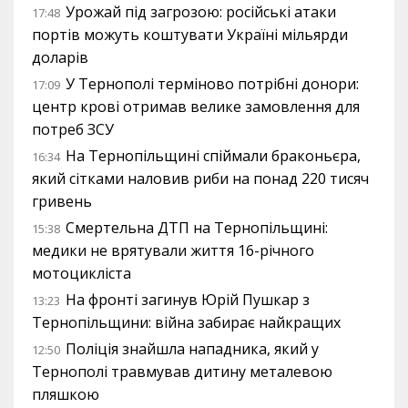
Урожай під загрозою: російські атаки
17:48
портів можуть коштувати Україні мільярди
доларів
У Тернополі терміново потрібні донори:
17:09
центр крові отримав велике замовлення для
потреб ЗСУ
На Тернопільщині спіймали браконьєра,
16:34
який сітками наловив риби на понад 220 тисяч
гривень
Смертельна ДТП на Тернопільщині:
15:38
медики не врятували життя 16-річного
мотоцикліста
На фронті загинув Юрій Пушкар з
13:23
Тернопільщини: війна забирає найкращих
Поліція знайшла нападника, який у
12:50
Тернополі травмував дитину металевою
пляшкою