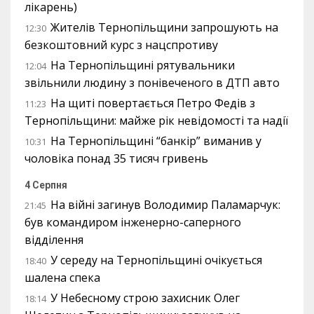
лікарень)
Жителів Тернопільщини запрошують на
12:30
безкоштовний курс з нацспротиву
На Тернопільщині рятувальники
12:04
звільнили людину з понівеченого в ДТП авто
На щиті повертається Петро Федів з
11:23
Тернопільщини: майже рік невідомості та надії
На Тернопільщині “банкір” виманив у
10:31
чоловіка понад 35 тисяч гривень
4 Серпня
На війні загинув Володимир Паламарчук:
21:45
був командиром інженерно-саперного
відділення
У середу на Тернопільщині очікується
18:40
шалена спека
У Небесному строю захисник Олег
18:14