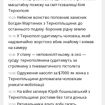
масштабну пожежу на сміттєзвалищі біля
Тернополя
Небесне воїнство поповнив захисник
15:29
Богдан Мартинюк з Тернопільщини: до
останнього подиху боронив рідну землю
У Тернополі судитимуть чоловіка, який
15:19
надзвичайно жорстоко вбив знайому і знімав
на камеру
У спину — неповнолітньому, в око —
13:45
сусіду: тернополянина судитимуть за
стрілянину з пневматичного пістолета
Одруження наосліп за $7000: як жінка з
13:00
Тернопільщини допомагала чоловікам
уникати мобілізації
На війні загинув Юрій Лошньовський з
12:19
Тернопільщини: ростиме без тата донька
Рятувальники другу добу гасять
11:50