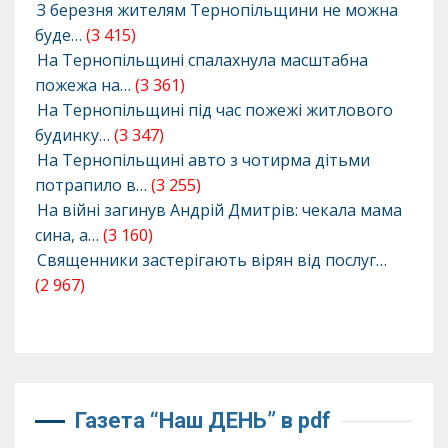
З березня жителям Тернопільщини не можна
буде…
(3 415)
На Тернопільщині спалахнула масштабна
пожежа на…
(3 361)
На Тернопільщині під час пожежі житлового
будинку…
(3 347)
На Тернопільщині авто з чотирма дітьми
потрапило в…
(3 255)
На війні загинув Андрій Дмитрів: чекала мама
сина, а…
(3 160)
Священники застерігають вірян від послуг…
(2 967)
Газета “Наш ДЕНЬ” в pdf