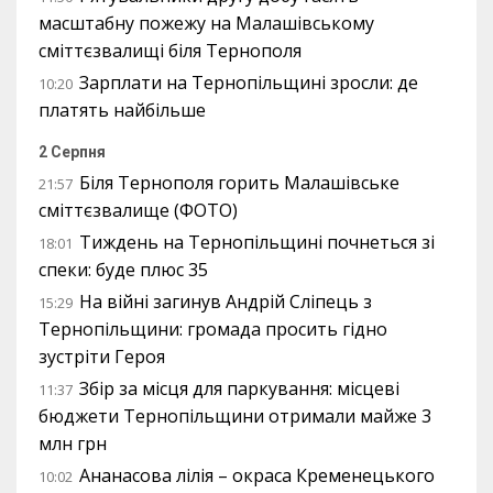
масштабну пожежу на Малашівському
сміттєзвалищі біля Тернополя
Зарплати на Тернопільщині зросли: де
10:20
платять найбільше
2 Серпня
Біля Тернополя горить Малашівське
21:57
сміттєзвалище (ФОТО)
Тиждень на Тернопільщині почнеться зі
18:01
спеки: буде плюс 35
На війні загинув Андрій Сліпець з
15:29
Тернопільщини: громада просить гідно
зустріти Героя
Збір за місця для паркування: місцеві
11:37
бюджети Тернопільщини отримали майже 3
млн грн
Ананасова лілія – окраса Кременецького
10:02