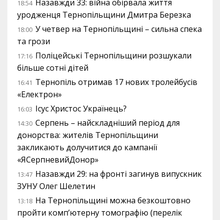
Назавжди 33: війна обірвала життя
18:54
уродженця Тернопільщини Дмитра Березка
У четвер на Тернопільщині – сильна спека
18:00
та грози
Поліцейські Тернопільщини розшукали
17:16
більше сотні дітей
Тернопіль отримав 17 нових тролейбусів
16:41
«Електрон»
Ісус Христос Українець?
16:03
Серпень – найскладніший період для
14:30
донорства: жителів Тернопільщини
закликають долучитися до кампанії
«ЯСерпневийДонор»
Назавжди 29: на фронті загинув випускник
13:47
ЗУНУ Олег Шелетин
На Тернопільщині можна безкоштовно
13:18
пройти комп’ютерну томографію (перелік