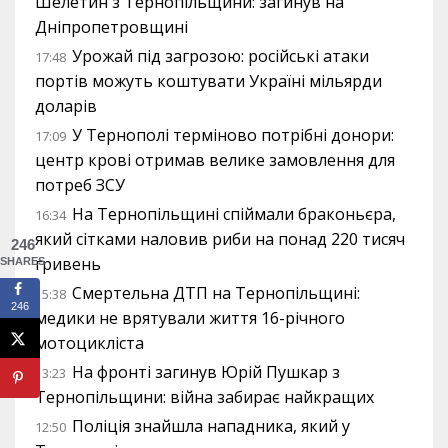
Шелетин з Тернопільщини: загинув на
Дніпропетровщині
Урожай під загрозою: російські атаки
17:48
портів можуть коштувати Україні мільярди
доларів
У Тернополі терміново потрібні донори:
17:09
центр крові отримав велике замовлення для
потреб ЗСУ
На Тернопільщині спіймали браконьєра,
16:34
який сітками наловив риби на понад 220 тисяч
246
гривень
SHARES
Смертельна ДТП на Тернопільщині:
15:38
246
медики не врятували життя 16-річного
мотоцикліста
На фронті загинув Юрій Пушкар з
13:23
Тернопільщини: війна забирає найкращих
Поліція знайшла нападника, який у
12:50