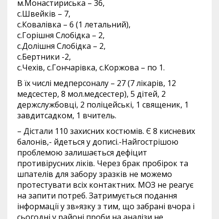
м.Монастириська – 36,
с.Швейків – 7,
с.Ковалівка – 6 (1 летальний),
с.Горішня Слобідка – 2,
с.Долішня Слобідка – 2,
с.Бертники -2,
с.Чехів, с.Гончарівка, с.Коржова – по 1.
В їх числі медперсоналу – 27 (7 лікарів, 12
медсестер, 8 мол.медсестер), 5 дітей, 2
держслужбовці, 2 поліцейські, 1 священик, 1
завдитсадком, 1 вчитель.
– Дістали 110 захисних костюмів. Є 8 кисневих
балонів,- йдеться у дописі.-Найгострішою
проблемою залишається дефіцит
противірусних ліків. Через брак пробірок та
шпателів для забору зразків не можемо
протестувати всіх контактних. МОЗ не реагує
на запити потреб. Затримується подання
інформації у зв»язку з тим, що забрані вчора і
сьогодні у районі проби на аналізи не