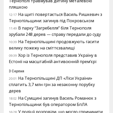
Тернополі травмував дитину металевою
пляшкою
На щиті повертається Василь Ришкевич з
12:17
Тернопільщини: загинув під Покровськом
В парку “Загребелля” біля Тернополя
11:49
зрубали 248 дерев — справу передали до суду
На Тернопільщині продовжують гасити
10:39
велику пожежу на сміттєзвалищі
Хор із Тернополя представив Україну в
09:39
Естонії на масштабній антивоєнній прем’єрі
3 Серпня
На Тернопільщині ДП «Ліси України»
20:01
сплатить 3,7 млн грн за незаконну порубку
дерев
На Сумщині загинув Василь Романюк з
18:02
Тернопільщини: був оператором БпЛА
У поліції розповіли, що могло спричинити
16:28