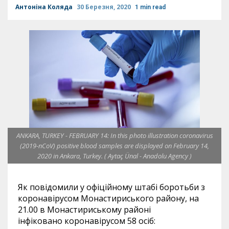
Антоніна Коляда
30 Березня, 2020
1 min read
ANKARA, TURKEY - FEBRUARY 14: In this photo illustration coronavirus
(2019-nCoV) positive blood samples are displayed on February 14,
2020 in Ankara, Turkey. ( Aytaç Ünal - Anadolu Agency )
Як повідомили у офіційному штабі боротьби з
коронавірусом Монастириського району, на
21.00 в Монастириському районі
інфіковано коронавірусом 58 осіб: