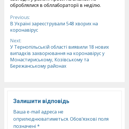
оброблялися в обллабораторії в неділю.
Previous:
Continue
В Україні зареєстрували 548 хворих на
коронавірус
Reading
Next:
У Тернопільській області виявили 18 нових
випадків захворювання на коронавірус у
Монастириському, Козівському та
Бережанському районах
Залишити відповідь
Ваша e-mail адреса не
оприлюднюватиметься.
Обов’язкові поля
позначені
*