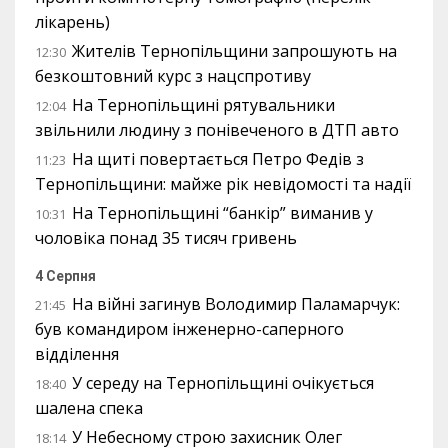
лікарень)
Жителів Тернопільщини запрошують на
12:30
безкоштовний курс з нацспротиву
На Тернопільщині рятувальники
12:04
звільнили людину з понівеченого в ДТП авто
На щиті повертається Петро Федів з
11:23
Тернопільщини: майже рік невідомості та надії
На Тернопільщині “банкір” виманив у
10:31
чоловіка понад 35 тисяч гривень
4 Серпня
На війні загинув Володимир Паламарчук:
21:45
був командиром інженерно-саперного
відділення
У середу на Тернопільщині очікується
18:40
шалена спека
У Небесному строю захисник Олег
18:14