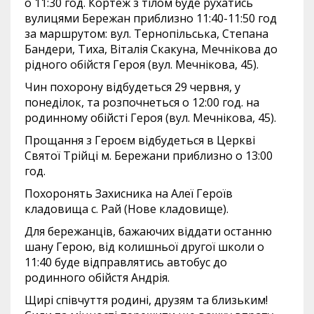
о 11:30 год. Кортеж з тілом буде рухатись
вулицями Бережан приблизно 11:40-11:50 год
за маршрутом: вул. Тернопільська, Степана
Бандери, Тиха, Віталія Скакуна, Мечнікова до
рідного обійстя Героя (вул. Мечнікова, 45).
Чин похорону відбудеться 29 червня, у
понеділок, та розпочнеться о 12:00 год. на
родинному обійсті Героя (вул. Мечнікова, 45).
Прощання з Героєм відбудеться в Церкві
Святої Трійці м. Бережани приблизно о 13:00
год.
Похоронять Захисника на Алеї Героїв
кладовища с. Рай (Нове кладовище).
Для бережанців, бажаючих віддати останню
шану Герою, від колишньої другої школи о
11:40 буде відправлятись автобус до
родинного обійстя Андрія.
Щирі співчуття родині, друзям та близьким!