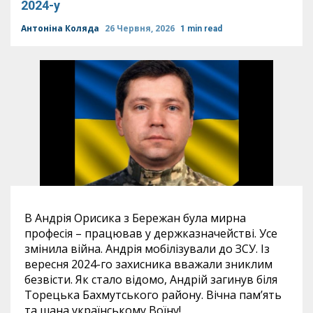
2024-у
Антоніна Коляда
26 Червня, 2026
1 min read
В Андрія Орисика з Бережан була мирна
професія – працював у держказначействі. Усе
змінила війна. Андрія мобілізували до ЗСУ. Із
вересня 2024-го захисника вважали зниклим
безвісти. Як стало відомо, Андрій загинув біля
Торецька Бахмутського району. Вічна пам’ять
та шана українському Воїну!