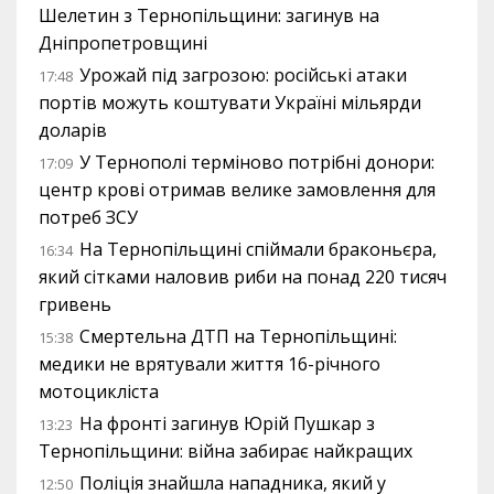
Шелетин з Тернопільщини: загинув на
Дніпропетровщині
Урожай під загрозою: російські атаки
17:48
портів можуть коштувати Україні мільярди
доларів
У Тернополі терміново потрібні донори:
17:09
центр крові отримав велике замовлення для
потреб ЗСУ
На Тернопільщині спіймали браконьєра,
16:34
який сітками наловив риби на понад 220 тисяч
гривень
Смертельна ДТП на Тернопільщині:
15:38
медики не врятували життя 16-річного
мотоцикліста
На фронті загинув Юрій Пушкар з
13:23
Тернопільщини: війна забирає найкращих
Поліція знайшла нападника, який у
12:50