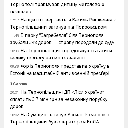
Тернополі травмував дитину металевою
пляшкою
На щиті повертається Василь Ришкевич з
12:17
Тернопільщини: загинув під Покровськом
В парку “Загребелля” біля Тернополя
11:49
зрубали 248 дерев — справу передали до суду
На Тернопільщині продовжують гасити
10:39
велику пожежу на сміттєзвалищі
Хор із Тернополя представив Україну в
09:39
Естонії на масштабній антивоєнній прем’єрі
3 Серпня
На Тернопільщині ДП «Ліси України»
20:01
сплатить 3,7 млн грн за незаконну порубку
дерев
На Сумщині загинув Василь Романюк з
18:02
Тернопільщини: був оператором БпЛА