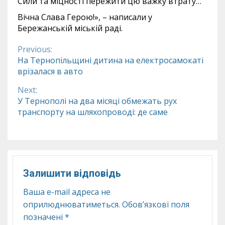
Сили та міцності пережити цю важку втрату…
Вічна Слава Герою!», – написали у
Бережанській міській раді.
Previous:
Continue
На Тернопільщині дитина на електросамокаті
врізалася в авто
Reading
Next:
У Тернополі на два місяці обмежать рух
транспорту на шляхопроводі: де саме
Залишити відповідь
Ваша e-mail адреса не
оприлюднюватиметься.
Обов’язкові поля
позначені
*