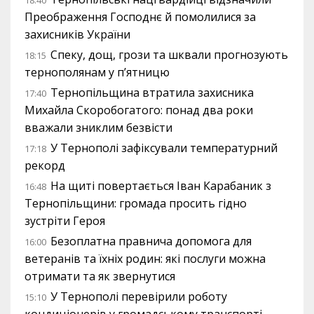
Преображення Господнє й помолилися за
захисників України
Спеку, дощ, грози та шквали прогнозують
18:15
тернополянам у п’ятницю
Тернопільщина втратила захисника
17:40
Михайла Скоробогатого: понад два роки
вважали зниклим безвісти
У Тернополі зафіксували температурний
17:18
рекорд
На щиті повертається Іван Карабаник з
16:48
Тернопільщини: громада просить гідно
зустріти Героя
Безоплатна правнича допомога для
16:00
ветеранів та їхніх родин: які послуги можна
отримати та як звернутися
У Тернополі перевірили роботу
15:10
кондиціонерів у громадському транспорті