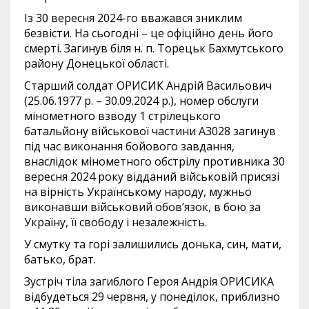
Із 30 вересня 2024-го вважався зниклим
безвісти. На сьогодні – це офіційно день його
смерті. Загинув біля н. п. Торецьк Бахмутського
району Донецької області.
Старший солдат ОРИСИК Андрій Васильович
(25.06.1977 р. – 30.09.2024 р.), номер обслуги
мінометного взводу 1 стрілецького
батальйону військової частини А3028 загинув
під час виконання бойового завдання,
внаслідок мінометного обстрілу противника 30
вересня 2024 року відданий військовій присязі
на вірність Українському народу, мужньо
виконавши військовий обов’язок, в бою за
Україну, її свободу і незалежність.
У смутку та горі залишились донька, син, мати,
батько, брат.
Зустріч тіла загиблого Героя Андрія ОРИСИКА
відбудеться 29 червня, у понеділок, приблизно