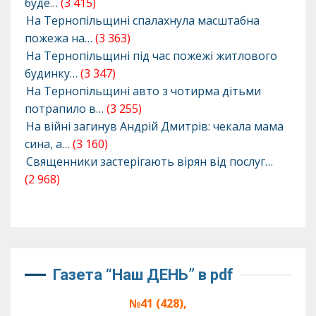
буде…
(3 415)
На Тернопільщині спалахнула масштабна
пожежа на…
(3 363)
На Тернопільщині під час пожежі житлового
будинку…
(3 347)
На Тернопільщині авто з чотирма дітьми
потрапило в…
(3 255)
На війні загинув Андрій Дмитрів: чекала мама
сина, а…
(3 160)
Священники застерігають вірян від послуг…
(2 968)
Газета “Наш ДЕНЬ” в pdf
№41 (428),