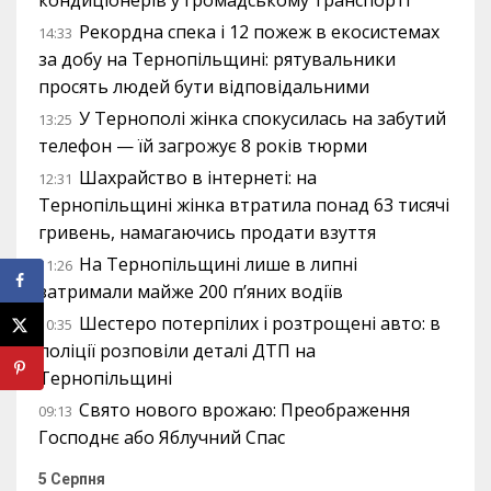
Рекордна спека і 12 пожеж в екосистемах
14:33
за добу на Тернопільщині: рятувальники
просять людей бути відповідальними
У Тернополі жінка спокусилась на забутий
13:25
телефон — їй загрожує 8 років тюрми
Шахрайство в інтернеті: на
12:31
Тернопільщині жінка втратила понад 63 тисячі
гривень, намагаючись продати взуття
На Тернопільщині лише в липні
11:26
затримали майже 200 п’яних водіїв
Шестеро потерпілих і розтрощені авто: в
10:35
поліції розповіли деталі ДТП на
Тернопільщині
Свято нового врожаю: Преображення
09:13
Господнє або Яблучний Спас
5 Серпня