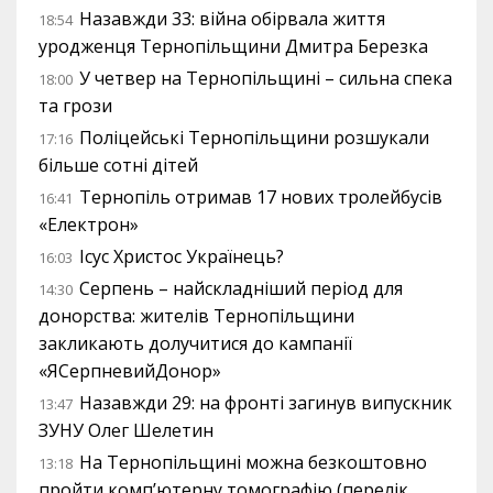
Назавжди 33: війна обірвала життя
18:54
уродженця Тернопільщини Дмитра Березка
У четвер на Тернопільщині – сильна спека
18:00
та грози
Поліцейські Тернопільщини розшукали
17:16
більше сотні дітей
Тернопіль отримав 17 нових тролейбусів
16:41
«Електрон»
Ісус Христос Українець?
16:03
Серпень – найскладніший період для
14:30
донорства: жителів Тернопільщини
закликають долучитися до кампанії
«ЯСерпневийДонор»
Назавжди 29: на фронті загинув випускник
13:47
ЗУНУ Олег Шелетин
На Тернопільщині можна безкоштовно
13:18
пройти комп’ютерну томографію (перелік