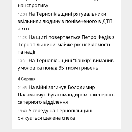
нацспротиву
На Тернопільщині рятувальники
12:04
звільнили людину з понівеченого в ДТП
авто
На щиті повертається Петро Федів з
11:23
Тернопільщини: майже рік невідомості
та надії
На Тернопільщині “банкір” виманив
10:31
у чоловіка понад 35 тисяч гривень
4 Серпня
На війні загинув Володимир
21:45
Паламарчук: був командиром інженерно-
саперного відділення
У середу на Тернопільщині
18:40
очікується шалена спека