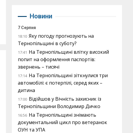
Новини
7 Серпня
Яку погоду прогнозують на
18:10
Тернопільщині в суботу?
На Тернопільщині влітку високий
17:41
попит на оформлення паспортів:
звернень – тисячі
На Тернопільщині зіткнулися три
17:14
автомобілі: є потерпілі, серед яких –
дитина
Відійшов у Вічність захисник із
17:00
Тернопільщини Володимир Дичко
На Тернопільщині знімають
16:56
документальний цикл про ветеранок
ОУН та УПА