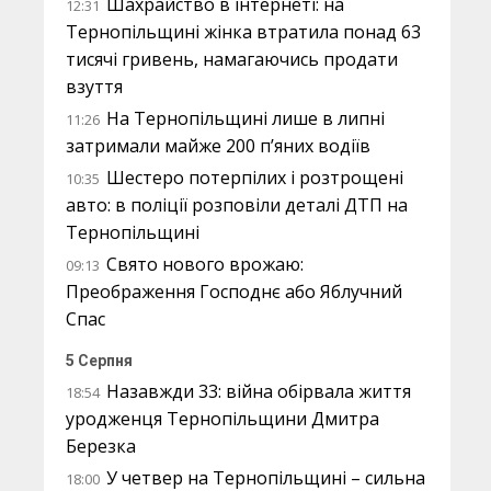
Шахрайство в інтернеті: на
12:31
Тернопільщині жінка втратила понад 63
тисячі гривень, намагаючись продати
взуття
На Тернопільщині лише в липні
11:26
затримали майже 200 п’яних водіїв
Шестеро потерпілих і розтрощені
10:35
авто: в поліції розповіли деталі ДТП на
Тернопільщині
Свято нового врожаю:
09:13
Преображення Господнє або Яблучний
Спас
5 Серпня
Назавжди 33: війна обірвала життя
18:54
уродженця Тернопільщини Дмитра
Березка
У четвер на Тернопільщині – сильна
18:00