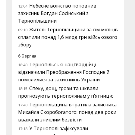
Небесне воїнство поповнив
12:04
захисник Богдан Сосінський з
Тернопільщини
Жителі Тернопільщини за сім місяців
09:10
сплатили понад 1,6 млрд грн військового
збору
6 Серпня
Тернопільські нацгвардійці
18:40
відзначили Преображення Господнє й
помолилися за захисників України
Спеку, дощ, грози та шквали
18:15
прогнозують тернополянам у п’ятницю
Тернопільщина втратила захисника
17:40
Михайла Скоробогатого: понад два роки
вважали зниклим безвісти
У Тернополі зафіксували
17:18