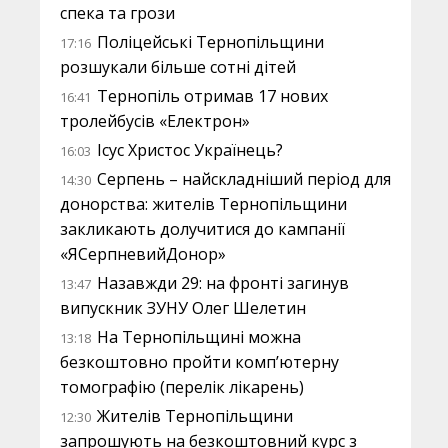
спека та грози
Поліцейські Тернопільщини
17:16
розшукали більше сотні дітей
Тернопіль отримав 17 нових
16:41
тролейбусів «Електрон»
Ісус Христос Українець?
16:03
Серпень – найскладніший період для
14:30
донорства: жителів Тернопільщини
закликають долучитися до кампанії
«ЯСерпневийДонор»
Назавжди 29: на фронті загинув
13:47
випускник ЗУНУ Олег Шелетин
На Тернопільщині можна
13:18
безкоштовно пройти комп’ютерну
томографію (перелік лікарень)
Жителів Тернопільщини
12:30
запрошують на безкоштовний курс з