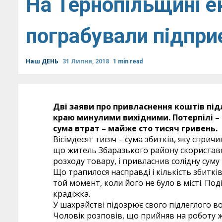
На Тернопільщині е
пограбували підпри
Наш ДЕНЬ
31 Липня, 2018
1 min read
Дві заяви про привласнення коштів пі
краю минулими вихідними. Потерпілі – 
сума втрат – майже сто тисяч гривень.
Вісімдесят тисяч – сума збитків, яку спри
що житель Збаразького району скористався
розходу товару, і привласнив солідну суму
Що трапилося насправді і кількість збитків
той момент, коли його не було в місті. Под
крадіжка.
У шахрайстві підозрює свого підлеглого в
Чоловік розповів, що прийняв на роботу 