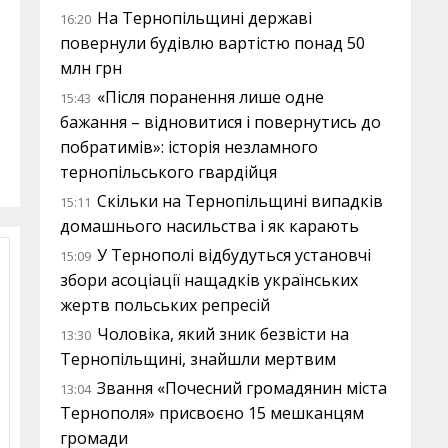
На Тернопільщині державі
16:20
повернули будівлю вартістю понад 50
млн грн
«Після поранення лише одне
15:43
бажання – відновитися і повернутись до
побратимів»: історія незламного
тернопільського гвардійця
Скільки на Тернопільщині випадків
15:11
домашнього насильства і як карають
У Тернополі відбудуться установчі
15:09
збори асоціації нащадків українських
жертв польських репресій
Чоловіка, який зник безвісти на
13:30
Тернопільщині, знайшли мертвим
Звання «Почесний громадянин міста
13:04
Тернополя» присвоєно 15 мешканцям
громади