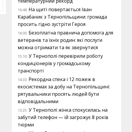
температурний рекорд
На щиті повертається Іван
16:48
Карабаник з Тернопільщини: громада
просить гідно зустріти Героя
Безоплатна правнича допомога для
16:00
ветеранів та їхніх родин: які послуги
можна отримати та як звернутися
У Тернополі перевірили роботу
15:10
кондиціонерів у громадському
транспорті
Рекордна спека і 12 пожеж в
14:33
екосистемах за добу на Тернопільщині:
рятувальники просять людей бути
відповідальними
У Тернополі жінка спокусилась на
13:25
забутий телефон — їй загрожує 8 років
тюрми