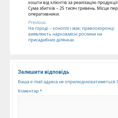
кошти від клієнтів за реалізацію продукці
Сума збитків – 25 тисяч гривень. Місце 
оперативники.
Previous:
Continue
На городі – коноплі і мак: правоохоронці
виявляють нарковмісні рослини на
Reading
присадибних ділянках
Залишити відповідь
Ваша e-mail адреса не оприлюднюватиметься.
Коментар
*