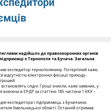
кспедитори
ємців
длеглими надійшло до правоохоронних органів
підприємці з Тернополя та Бучача. Загальна
чинив експедитор тернополянину. Потерпілий каже,
 відсутністю електронної фіксації приходу-
 грошей.
 встановлять слідчі. Гроші зникли, каже заявник, у
ія внесена в ЄРДР за статтею 185 частина 1 ККУ –
одія-експедитора і підприємець з Бучаччини.
жителя Хмельницької області. Останній отримав