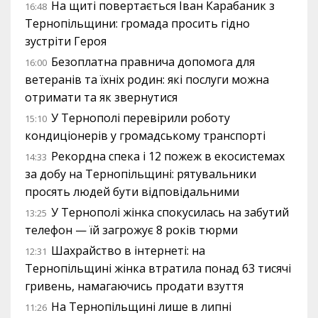
На щиті повертається Іван Карабаник з
16:48
Тернопільщини: громада просить гідно
зустріти Героя
Безоплатна правнича допомога для
16:00
ветеранів та їхніх родин: які послуги можна
отримати та як звернутися
У Тернополі перевірили роботу
15:10
кондиціонерів у громадському транспорті
Рекордна спека і 12 пожеж в екосистемах
14:33
за добу на Тернопільщині: рятувальники
просять людей бути відповідальними
У Тернополі жінка спокусилась на забутий
13:25
телефон — їй загрожує 8 років тюрми
Шахрайство в інтернеті: на
12:31
Тернопільщині жінка втратила понад 63 тисячі
гривень, намагаючись продати взуття
На Тернопільщині лише в липні
11:26