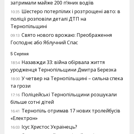
затримали майже 200 п’яних водіїв
Шестеро потерпілих і розтрощені авто: в
10:35
поліції розповіли деталі ДТП на
Тернопільщині
Свято нового врожаю: Преображення
09:13
Господнє або Яблучний Спас
5 Серпня
Назавжди 33: війна обірвала життя
18:54
уродженця Тернопільщини Дмитра Березка
У четвер на Тернопільщині – сильна спека
18:00
та грози
Поліцейські Тернопільщини розшукали
17:16
більше сотні дітей
Тернопіль отримав 17 нових тролейбусів
16:41
«Електрон»
Ісус Христос Українець?
16:03