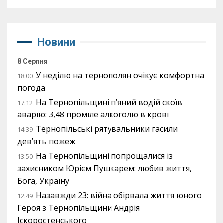
Новини
8 Серпня
У неділю на тернополян очікує комфортна
18:00
погода
На Тернопільщині п’яний водій скоїв
17:12
аварію: 3,48 проміле алкоголю в крові
Тернопільські рятувальники гасили
14:39
дев’ять пожеж
На Тернопільщині попрощалися із
13:50
захисником Юрієм Пушкарем: любив життя,
Бога, Україну
Назавжди 23: війна обірвала життя юного
12:49
Героя з Тернопільщини Андрія
Іскоростенського