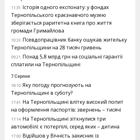
Історія одного експонату: у фондах
11:35
Тернопільського краєзнавчого музею
зберігається раритетна книга про життя
громади Гримайлова
Псевдопрацівник банку ошукав жительку
10:33
Тернопільщини на 28 тисяч гривень
Понад 5,8 млрд грн на соціальні гарантії
09:21
сплатили на Тернопільщині
7 Серпня
Яку погоду прогнозують на
18:10
Тернопільщині в суботу?
На Тернопільщині влітку високий попит
17:41
на оформлення паспортів: звернень – тисячі
На Тернопільщині зіткнулися три
17:14
автомобілі: є потерпілі, серед яких – дитина
Відійшов у Вічність захисник із
17:00