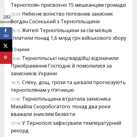
Тернополя» присвоєно 15 мешканцям громади
Небесне воїнство поповнив захисник
12:04
282
Богдан Сосінський з Тернопільщини
SHARES
Жителі Тернопільщини за сім місяців
09:10
282
сплатили понад 1,6 млрд грн військового збору
6 Серпня
Тернопільські нацгвардійці відзначили
18:40
Преображення Господнє й помолилися за
захисників України
Спеку, дощ, грози та шквали прогнозують
18:15
тернополянам у п’ятницю
Тернопільщина втратила захисника
17:40
Михайла Скоробогатого: понад два роки
вважали зниклим безвісти
У Тернополі зафіксували температурний
17:18
рекорд