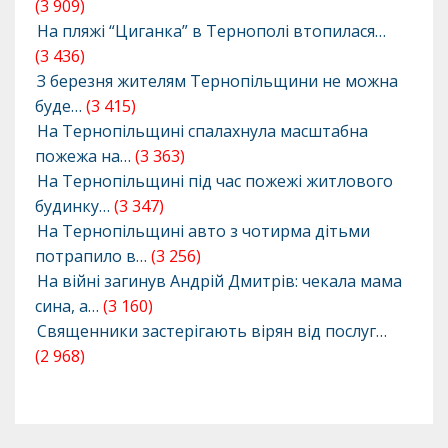
(3 909)
На пляжі “Циганка” в Тернополі втопилася…
(3 436)
З березня жителям Тернопільщини не можна
буде…
(3 415)
На Тернопільщині спалахнула масштабна
пожежа на…
(3 363)
На Тернопільщині під час пожежі житлового
будинку…
(3 347)
На Тернопільщині авто з чотирма дітьми
потрапило в…
(3 256)
На війні загинув Андрій Дмитрів: чекала мама
сина, а…
(3 160)
Священники застерігають вірян від послуг…
(2 968)