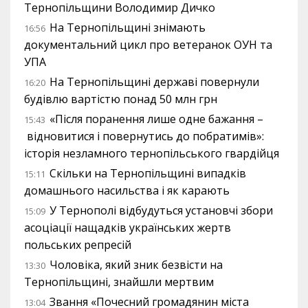
Тернопільщини Володимир Дичко
На Тернопільщині знімають
16:56
документальний цикл про ветеранок ОУН та
УПА
На Тернопільщині державі повернули
16:20
будівлю вартістю понад 50 млн грн
«Після поранення лише одне бажання –
15:43
відновитися і повернутись до побратимів»:
історія незламного тернопільського гвардійця
Скільки на Тернопільщині випадків
15:11
домашнього насильства і як карають
У Тернополі відбудуться установчі збори
15:09
асоціації нащадків українських жертв
польських репресій
Чоловіка, який зник безвісти на
13:30
Тернопільщині, знайшли мертвим
Звання «Почесний громадянин міста
13:04