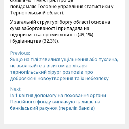
повідомляє Головне управління статистики у
Тернопільській області.
У загальній структурі боргу області основна
сума заборгованості припадала на
підприємства промисловості (49,1%)
і будівництва (32,3%).
Previous:
Continue
Якщо на тілі з’явилися ущільнення або пухлина,
не зволікайте з візитом до лікаря:
Reading
тернопільський хірург розповів про
доброякісні новоутворення та їх небезпеку
Next:
Із 1 квітня допомогу на поховання органи
Пенсійного фонду виплачують лише на
банківський рахунок (перелік банків)