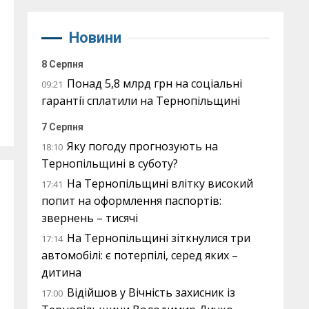
Новини
8 Серпня
Понад 5,8 млрд грн на соціальні
09:21
гарантії сплатили на Тернопільщині
7 Серпня
Яку погоду прогнозують на
18:10
Тернопільщині в суботу?
На Тернопільщині влітку високий
17:41
попит на оформлення паспортів:
звернень – тисячі
На Тернопільщині зіткнулися три
17:14
автомобілі: є потерпілі, серед яких –
дитина
Відійшов у Вічність захисник із
17:00