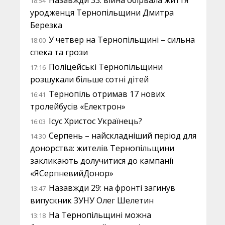
Назавжди 33: війна обірвала життя
18:54
уродженця Тернопільщини Дмитра
Березка
У четвер на Тернопільщині – сильна
18:00
спека та грози
Поліцейські Тернопільщини
17:16
розшукали більше сотні дітей
Тернопіль отримав 17 нових
16:41
тролейбусів «Електрон»
Ісус Христос Українець?
16:03
Серпень – найскладніший період для
14:30
донорства: жителів Тернопільщини
закликають долучитися до кампанії
«ЯСерпневийДонор»
Назавжди 29: на фронті загинув
13:47
випускник ЗУНУ Олег Шелетин
На Тернопільщині можна
13:18