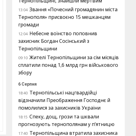
Тернопільщині, знайшли мертвим
Звання «Почесний громадянин міста
13:04
Тернополя» присвоєно 15 мешканцям
громади
Небесне воїнство поповнив
12:04
захисник Богдан Сосінський з
Тернопільщини
Жителі Тернопільщини за сім місяців
09:10
сплатили понад 1,6 млрд грн військового
збору
6 Серпня
Тернопільські нацгвардійці
18:40
відзначили Преображення Господнє й
помолилися за захисників України
Спеку, дощ, грози та шквали
18:15
прогнозують тернополянам у п’ятницю
Тернопільщина втратила захисника
17:40