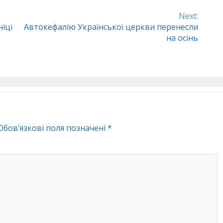
Next:
ніці
Автокефалію Української церкви перенесли
на осінь
Обов’язкові поля позначені
*