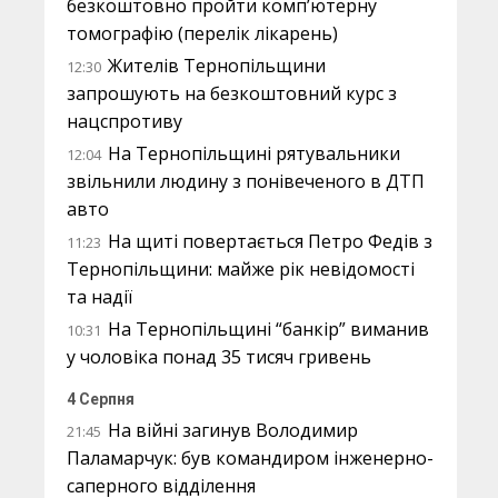
безкоштовно пройти комп’ютерну
томографію (перелік лікарень)
Жителів Тернопільщини
12:30
запрошують на безкоштовний курс з
нацспротиву
На Тернопільщині рятувальники
12:04
звільнили людину з понівеченого в ДТП
авто
На щиті повертається Петро Федів з
11:23
Тернопільщини: майже рік невідомості
та надії
На Тернопільщині “банкір” виманив
10:31
у чоловіка понад 35 тисяч гривень
4 Серпня
На війні загинув Володимир
21:45
Паламарчук: був командиром інженерно-
саперного відділення