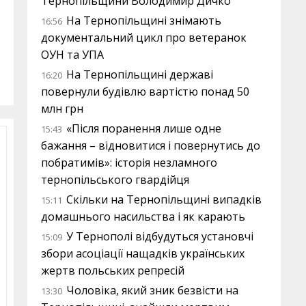
Тернопільщини Володимир Дичко
На Тернопільщині знімають
16:56
документальний цикл про ветеранок
ОУН та УПА
На Тернопільщині державі
16:20
повернули будівлю вартістю понад 50
млн грн
«Після поранення лише одне
15:43
бажання – відновитися і повернутись до
побратимів»: історія незламного
тернопільського гвардійця
Скільки на Тернопільщині випадків
15:11
домашнього насильства і як карають
У Тернополі відбудуться установчі
15:09
збори асоціації нащадків українських
жертв польських репресій
Чоловіка, який зник безвісти на
13:30