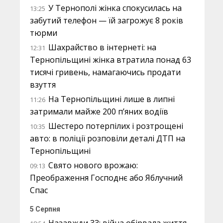
У Тернополі жінка спокусилась на
13:25
забутий телефон — їй загрожує 8 років
тюрми
Шахрайство в інтернеті: на
12:31
Тернопільщині жінка втратила понад 63
тисячі гривень, намагаючись продати
взуття
На Тернопільщині лише в липні
11:26
затримали майже 200 п’яних водіїв
Шестеро потерпілих і розтрощені
10:35
авто: в поліції розповіли деталі ДТП на
Тернопільщині
Свято нового врожаю:
09:13
Преображення Господнє або Яблучний
Спас
5 Серпня