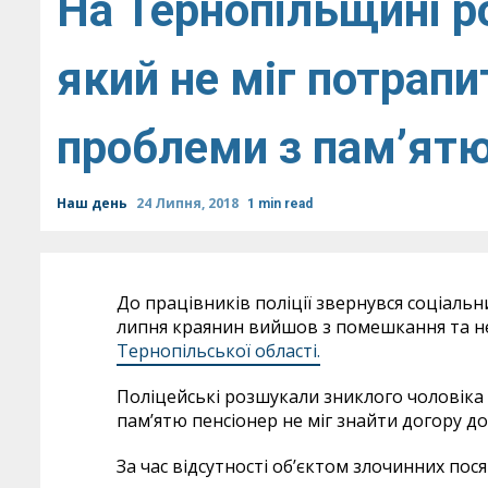
На Тернопільщині р
який не міг потрап
проблеми з пам’ят
Наш день
24 Липня, 2018
1 min read
До працівників поліції звернувся соціаль
липня краянин вийшов з помешкання та н
Тернопільської області.
Поліцейські розшукали зниклого чоловіка
пам’ятю пенсіонер не міг знайти догору д
За час відсутності об’єктом злочинних пося