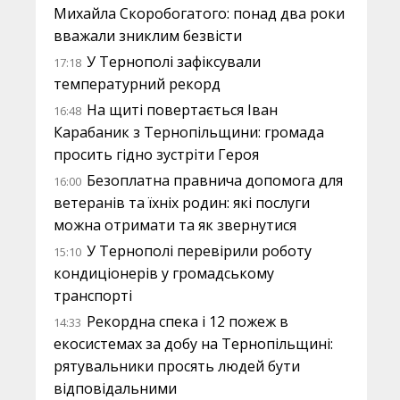
Михайла Скоробогатого: понад два роки
вважали зниклим безвісти
У Тернополі зафіксували
17:18
температурний рекорд
На щиті повертається Іван
16:48
Карабаник з Тернопільщини: громада
просить гідно зустріти Героя
Безоплатна правнича допомога для
16:00
ветеранів та їхніх родин: які послуги
можна отримати та як звернутися
У Тернополі перевірили роботу
15:10
кондиціонерів у громадському
транспорті
Рекордна спека і 12 пожеж в
14:33
екосистемах за добу на Тернопільщині:
рятувальники просять людей бути
відповідальними