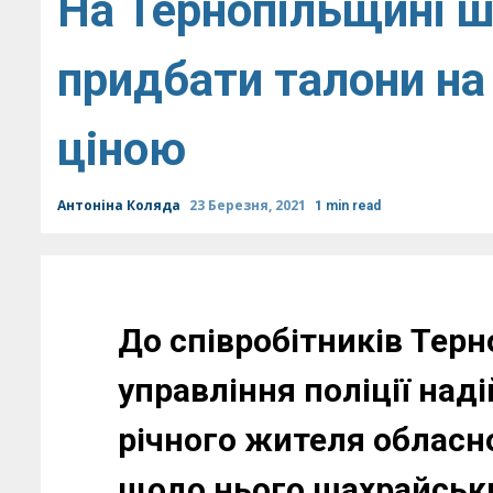
На Тернопільщині ш
придбати талони на
ціною
Антоніна Коляда
23 Березня, 2021
1 min read
До співробітників Тер
управління поліції над
річного жителя обласн
щодо нього шахрайськи