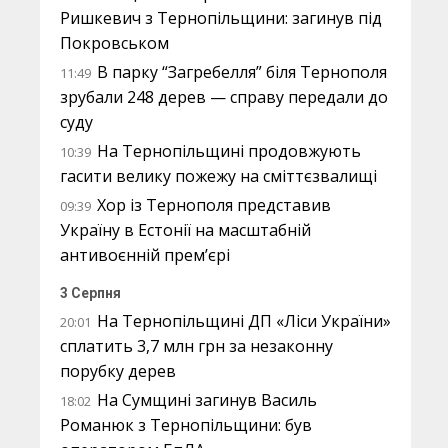
Ришкевич з Тернопільщини: загинув під
Покровськом
В парку “Загребелля” біля Тернополя
11:49
зрубали 248 дерев — справу передали до
суду
На Тернопільщині продовжують
10:39
гасити велику пожежу на сміттєзвалищі
Хор із Тернополя представив
09:39
Україну в Естонії на масштабній
антивоєнній прем’єрі
3 Серпня
На Тернопільщині ДП «Ліси України»
20:01
сплатить 3,7 млн грн за незаконну
порубку дерев
На Сумщині загинув Василь
18:02
Романюк з Тернопільщини: був