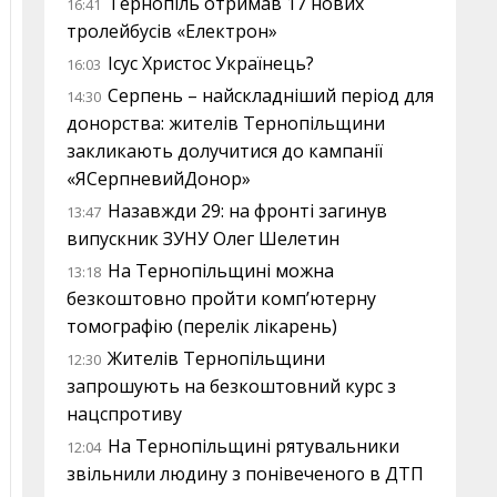
Тернопіль отримав 17 нових
16:41
тролейбусів «Електрон»
Ісус Христос Українець?
16:03
Серпень – найскладніший період для
14:30
донорства: жителів Тернопільщини
закликають долучитися до кампанії
«ЯСерпневийДонор»
Назавжди 29: на фронті загинув
13:47
випускник ЗУНУ Олег Шелетин
На Тернопільщині можна
13:18
безкоштовно пройти комп’ютерну
томографію (перелік лікарень)
Жителів Тернопільщини
12:30
запрошують на безкоштовний курс з
нацспротиву
На Тернопільщині рятувальники
12:04
звільнили людину з понівеченого в ДТП