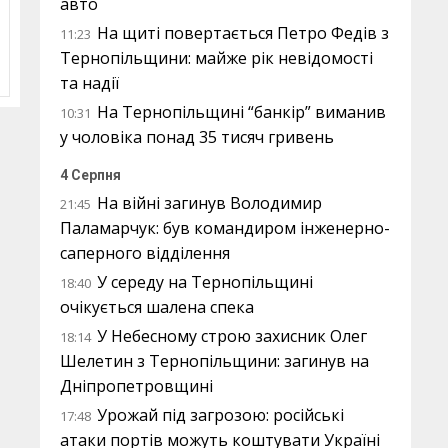
авто
На щиті повертається Петро Федів з
11:23
Тернопільщини: майже рік невідомості
та надії
На Тернопільщині “банкір” виманив
10:31
у чоловіка понад 35 тисяч гривень
4 Серпня
На війні загинув Володимир
21:45
Паламарчук: був командиром інженерно-
саперного відділення
У середу на Тернопільщині
18:40
очікується шалена спека
У Небесному строю захисник Олег
18:14
Шелетин з Тернопільщини: загинув на
Дніпропетровщині
Урожай під загрозою: російські
17:48
атаки портів можуть коштувати Україні