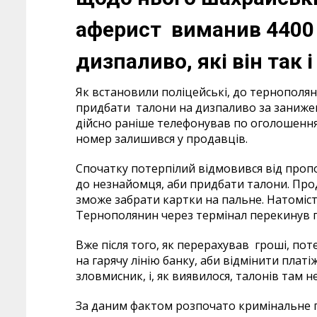
аферист виманив 4400 
дизпаливо, які він так 
Як встановили поліцейські, до тернополя
придбати талони на дизпаливо за занижено
дійсно раніше телефонував по оголошення
номер залишився у продавців.
Спочатку потерпілий відмовився від пропо
до незнайомця, аби придбати талони. Прод
зможе забрати картки на пальне. Натоміст
Тернополянин через термінал перекинув г
Вже після того, як перерахував гроші, по
на гарячу лінію банку, аби відмінити платі
зловмисник, і, як виявилося, талонів там не
За даним фактом розпочато кримінальне