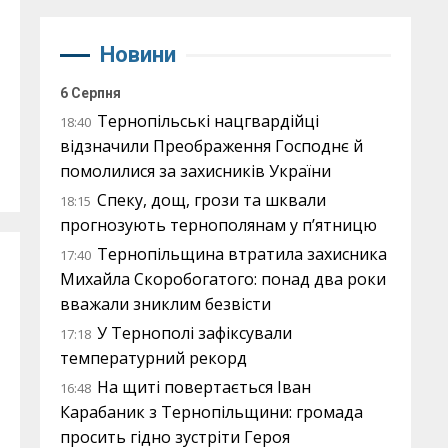
Новини
6 Серпня
Тернопільські нацгвардійці
18:40
відзначили Преображення Господнє й
помолилися за захисників України
Спеку, дощ, грози та шквали
18:15
прогнозують тернополянам у п’ятницю
Тернопільщина втратила захисника
17:40
Михайла Скоробогатого: понад два роки
вважали зниклим безвісти
У Тернополі зафіксували
17:18
температурний рекорд
На щиті повертається Іван
16:48
Карабаник з Тернопільщини: громада
просить гідно зустріти Героя