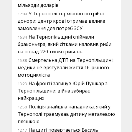
мільярди доларів
У Тернополі терміново потрібні
17:09
донори: центр крові отримав велике
замовлення для потреб ЗСУ
На Тернопільщині спіймали
16:34
браконьєра, який сітками наловив риби
на понад 220 тисяч гривень
Смертельна ДТП на Тернопільщині:
15:38
медики не врятували життя 16-річного
мотоцикліста
На фронті загинув Юрій Пушкар з
13:23
Тернопільщини: війна забирає
найкращих
Поліція знайшла нападника, який у
12:50
Тернополі травмував дитину металевою
пляшкою
На щиті повертається Василь
12:17