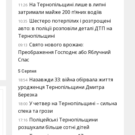
На Тернопільщині лише в липні
11:26
затримали майже 200 п’яних водіїв
Шестеро потерпілих і розтрощені
10:35
авто: в поліції розповіли деталі ДТП на
Тернопільщині
Свято нового врожаю:
09:13
Преображення Господнє або Яблучний
Спас
5 Серпня
Назавжди 33: війна обірвала життя
18:54
уродженця Тернопільщини Дмитра
Березка
У четвер на Тернопільщині – сильна
18:00
спека та грози
Поліцейські Тернопільщини
17:16
розшукали більше сотні дітей