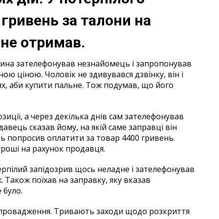
гривень за талони на
і не отримав.
нина зателефонував незнайомець і запропонував
ю ціною. Чоловік не здивувався дзвінку, він і
х, аби купити пальне. Тож подумав, що його
зиції, а через декілька днів сам зателефонував
авець сказав йому, на якій саме заправці він
ь попросив оплатити за товар 4400 гривень.
роші на рахунок продавця.
терпілий запідозрив щось неладне і зателефонував
ж. Також поїхав на заправку, яку вказав
 було.
 провадження. Тривають заходи щодо розкриття