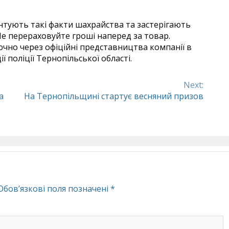
нтують такі факти шахрайства та застерігають
 Не перераховуйте гроші наперед за товар.
чно через офіційні представництва компанії в
ї поліції Тернопільської області.
Next:
а
На Тернопільщині стартує весняний призов
Обов’язкові поля позначені
*