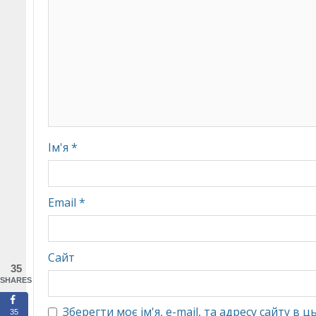
Ім'я
*
Email
*
Сайт
35
SHARES
Зберегти моє ім'я, e-mail, та адресу сайту в
35