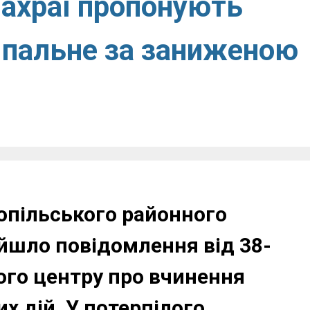
ахраї пропонують
 пальне за заниженою
нопільського районного
ійшло повідомлення від 38-
ого центру про вчинення
х дій. У потерпілого