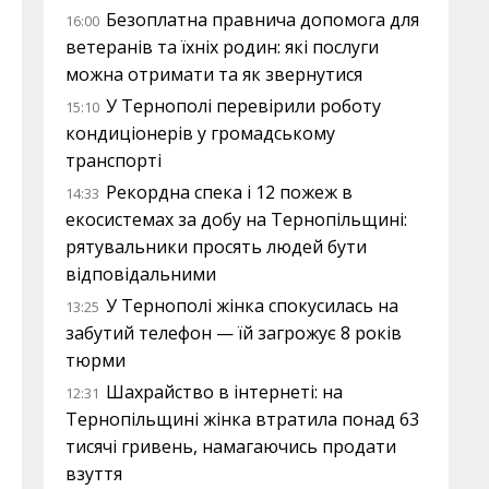
Безоплатна правнича допомога для
16:00
ветеранів та їхніх родин: які послуги
можна отримати та як звернутися
У Тернополі перевірили роботу
15:10
кондиціонерів у громадському
транспорті
Рекордна спека і 12 пожеж в
14:33
екосистемах за добу на Тернопільщині:
рятувальники просять людей бути
відповідальними
У Тернополі жінка спокусилась на
13:25
забутий телефон — їй загрожує 8 років
тюрми
Шахрайство в інтернеті: на
12:31
Тернопільщині жінка втратила понад 63
тисячі гривень, намагаючись продати
взуття