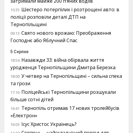
затримали майже 200 п’яних водіїв
Шестеро потерпілих і розтрощені авто: в
10:35
поліції розповіли деталі ДТП на
Тернопільщині
Свято нового врожаю: Преображення
09:13
Господнє або Яблучний Спас
5 Серпня
Назавжди 33: війна обірвала життя
18:54
уродженця Тернопільщини Дмитра Березка
У четвер на Тернопільщині – сильна спека
18:00
та грози
Поліцейські Тернопільщини розшукали
17:16
більше сотні дітей
Тернопіль отримав 17 нових тролейбусів
16:41
«Електрон»
Ісус Христос Українець?
16:03
Серпень – найскладніший період для