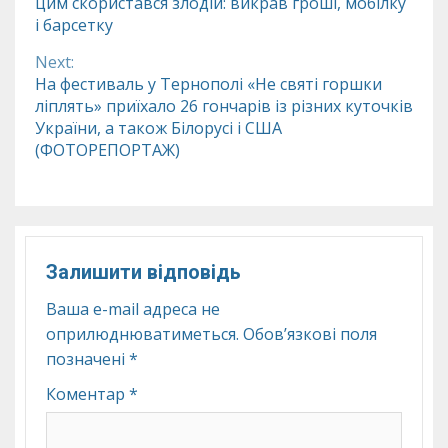
цим скористався злодій: викрав гроші, мобілку
Reading
і барсетку
Next:
На фестиваль у Тернополі «Не святі горшки
ліплять» приїхало 26 гончарів із різних куточків
України, а також Білорусі і США
(ФОТОРЕПОРТАЖ)
Залишити відповідь
Ваша e-mail адреса не
оприлюднюватиметься.
Обов’язкові поля
позначені
*
Коментар
*