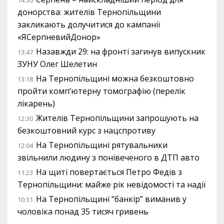
14:30
донорства: жителів Тернопільщини
закликають долучитися до кампанії
«ЯСерпневийДонор»
Назавжди 29: на фронті загинув випускник
13:47
ЗУНУ Олег Шелетин
На Тернопільщині можна безкоштовно
13:18
пройти комп’ютерну томографію (перелік
лікарень)
Жителів Тернопільщини запрошують на
12:30
безкоштовний курс з нацспротиву
На Тернопільщині рятувальники
12:04
звільнили людину з понівеченого в ДТП авто
На щиті повертається Петро Федів з
11:23
Тернопільщини: майже рік невідомості та надії
На Тернопільщині “банкір” виманив у
10:31
чоловіка понад 35 тисяч гривень