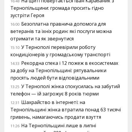
На щиті повертається Іван Карабаник з
16:48
Тернопільщини: громада просить гідно
зустріти Героя
Безоплатна правнича допомога для
16:00
ветеранів та їхніх родин: які послуги можна
отримати та як звернутися
У Тернополі перевірили роботу
15:10
кондиціонерів у громадському транспорті
Рекордна спека і 12 пожеж в екосистемах
14:33
за добу на Тернопільщині: рятувальники
просять людей бути відповідальними
У Тернополі жінка спокусилась на забутий
13:25
телефон — їй загрожує 8 років тюрми
Шахрайство в інтернеті: на
12:31
Тернопільщині жінка втратила понад 63 тисячі
гривень, намагаючись продати взуття
На Тернопільщині лише в липні
11:26