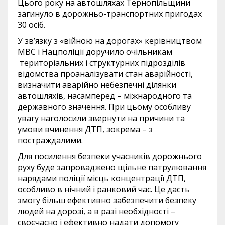
Цього року на автошляхах Тернопільщини
загинуло в дорожньо-транспортних пригодах
30 осіб.
У зв’язку з «війною на дорогах» керівництвом
МВС і Нацполіції доручило очільникам
територіальних і структурних підрозділів
відомства проаналізувати стан аварійності,
визначити аварійно небезпечні ділянки
автошляхів, насамперед – міжнародного та
державного значення. При цьому особливу
увагу наголосили звернути на причини та
умови вчинення ДТП, зокрема – з
постраждалими.
Для посилення безпеки учасників дорожнього
руху буде запроваджено щільне патрулювання
нарядами поліції місць концентрації ДТП,
особливо в нічний і ранковий час. Це дасть
змогу більш ефективно забезпечити безпеку
людей на дорозі, а в разі необхідності –
своєчасно і ефективно надати допомогу