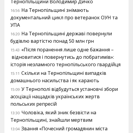
Тернопільщини Володимир Дичко
На Тернопільщині знімають
16:56
документальний цикл про ветеранок ОУН та
УПА
На Тернопільщині державі повернули
16:20
будівлю вартістю понад 50 млн грн
«Після поранення лише одне бажання –
15:43
відновитися і повернутись до побратимів»:
історія незламного тернопільського гвардійця
Скільки на Тернопільщині випадків
15:11
домашнього насильства і як карають
У Тернополі відбудуться установчі збори
15:09
асоціації нащадків українських жертв
польських репресій
Чоловіка, який зник безвісти на
13:30
Тернопільщині, знайшли мертвим
Звання «Почесний громадянин міста
13:04