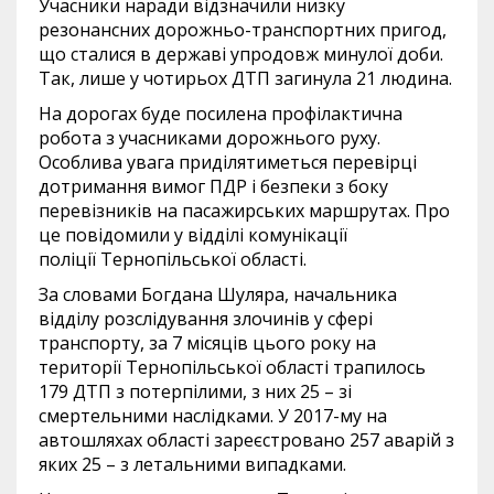
Учасники наради відзначили низку
резонансних дорожньо-транспортних пригод,
що сталися в державі упродовж минулої доби.
Так, лише у чотирьох ДТП загинула 21 людина.
На дорогах буде посилена профілактична
робота з учасниками дорожнього руху.
Особлива увага приділятиметься перевірці
дотримання вимог ПДР і безпеки з боку
перевізників на пасажирських маршрутах. Про
це повідомили у відділі комунікації
поліції Тернопільської області.
За словами Богдана Шуляра, начальника
відділу розслідування злочинів у сфері
транспорту, за 7 місяців цього року на
території Тернопільської області трапилось
179 ДТП з потерпілими, з них 25 – зі
смертельними наслідками. У 2017-му на
автошляхах області зареєстровано 257 аварій з
яких 25 – з летальними випадками.