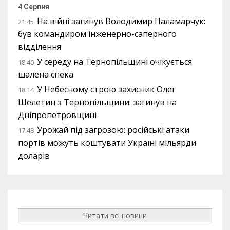
4 Серпня
На війні загинув Володимир Паламарчук:
21:45
був командиром інженерно-саперного
відділення
У середу на Тернопільщині очікується
18:40
шалена спека
У Небесному строю захисник Олег
18:14
Шелетин з Тернопільщини: загинув на
Дніпропетровщині
Урожай під загрозою: російські атаки
17:48
портів можуть коштувати Україні мільярди
доларів
Читати всі новини