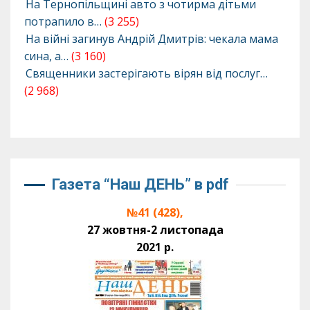
На Тернопільщині авто з чотирма дітьми
потрапило в…
(3 255)
На війні загинув Андрій Дмитрів: чекала мама
сина, а…
(3 160)
Священники застерігають вірян від послуг…
(2 968)
Газета “Наш ДЕНЬ” в pdf
№41 (428),
27 жовтня-2 листопада
2021 р.