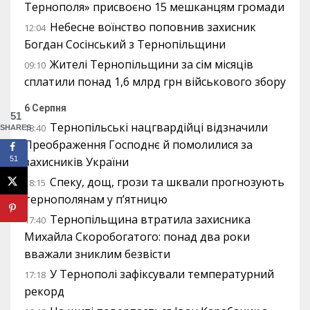
Тернополя» присвоєно 15 мешканцям громади
Небесне воїнство поповнив захисник
12:04
Богдан Сосінський з Тернопільщини
Жителі Тернопільщини за сім місяців
09:10
сплатили понад 1,6 млрд грн військового збору
6 Серпня
51
Тернопільські нацгвардійці відзначили
18:40
SHARES
Преображення Господнє й помолилися за
51
захисників України
Спеку, дощ, грози та шквали прогнозують
18:15
тернополянам у п’ятницю
Тернопільщина втратила захисника
17:40
Михайла Скоробогатого: понад два роки
вважали зниклим безвісти
У Тернополі зафіксували температурний
17:18
рекорд