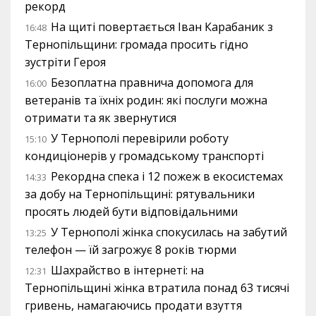
рекорд
На щиті повертається Іван Карабаник з
16:48
Тернопільщини: громада просить гідно
зустріти Героя
Безоплатна правнича допомога для
16:00
ветеранів та їхніх родин: які послуги можна
отримати та як звернутися
У Тернополі перевірили роботу
15:10
кондиціонерів у громадському транспорті
Рекордна спека і 12 пожеж в екосистемах
14:33
за добу на Тернопільщині: рятувальники
просять людей бути відповідальними
У Тернополі жінка спокусилась на забутий
13:25
телефон — їй загрожує 8 років тюрми
Шахрайство в інтернеті: на
12:31
Тернопільщині жінка втратила понад 63 тисячі
гривень, намагаючись продати взуття