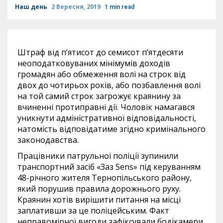
Наш день
2 Вересня, 2019
1 min read
Штраф від п’ятисот до семисот п’ятдесяти
неоподатковуваних мінімумів доходів
громадян або обмеження волі на строк від
двох до чотирьох років, або позбавлення волі
на той самий строк загрожує краянину за
вчиненні протиправні дії. Чоловік намагався
уникнути адміністративної відповідальності,
натомість відповідатиме згідно кримінального
законодавства.
Працівники патрульної поліції зупинили
транспортний засіб «Заз Sens» під керуванням
48-річного жителя Тернопільського району,
який порушив правила дорожнього руху.
Краянин хотів вирішити питання на місці
заплативши за це поліцейським. Факт
неправомірної вигоди зафіксували бодікамери