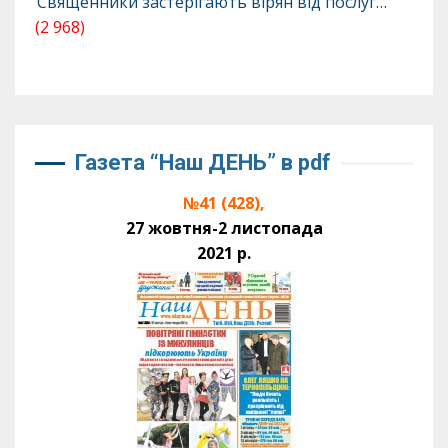
Священники застерігають вірян від послуг…
(2 968)
Газета “Наш ДЕНЬ” в pdf
№41 (428),
27 жовтня-2 листопада
2021 р.