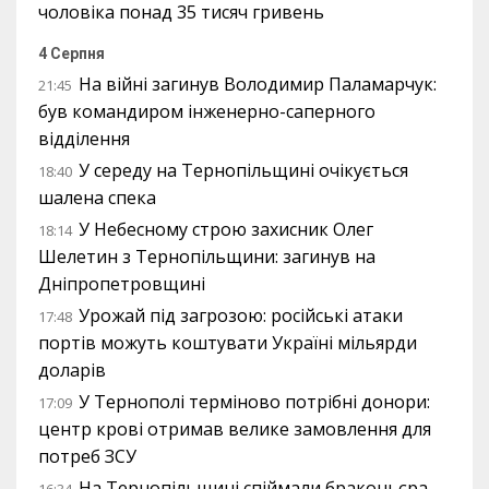
чоловіка понад 35 тисяч гривень
4 Серпня
На війні загинув Володимир Паламарчук:
21:45
був командиром інженерно-саперного
відділення
У середу на Тернопільщині очікується
18:40
шалена спека
У Небесному строю захисник Олег
18:14
Шелетин з Тернопільщини: загинув на
Дніпропетровщині
Урожай під загрозою: російські атаки
17:48
портів можуть коштувати Україні мільярди
доларів
У Тернополі терміново потрібні донори:
17:09
центр крові отримав велике замовлення для
потреб ЗСУ
На Тернопільщині спіймали браконьєра,