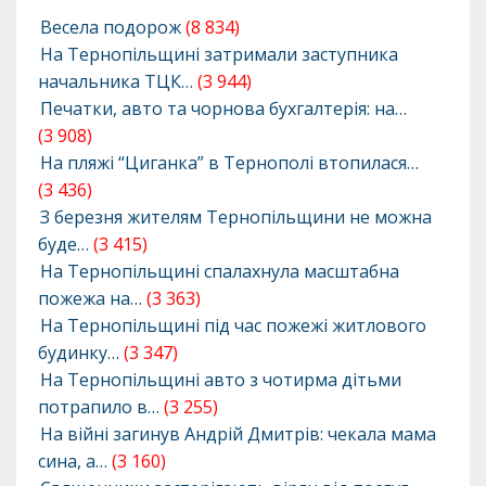
Весела подорож
(8 834)
На Тернопільщині затримали заступника
начальника ТЦК…
(3 944)
Печатки, авто та чорнова бухгалтерія: на…
(3 908)
На пляжі “Циганка” в Тернополі втопилася…
(3 436)
З березня жителям Тернопільщини не можна
буде…
(3 415)
На Тернопільщині спалахнула масштабна
пожежа на…
(3 363)
На Тернопільщині під час пожежі житлового
будинку…
(3 347)
На Тернопільщині авто з чотирма дітьми
потрапило в…
(3 255)
На війні загинув Андрій Дмитрів: чекала мама
сина, а…
(3 160)