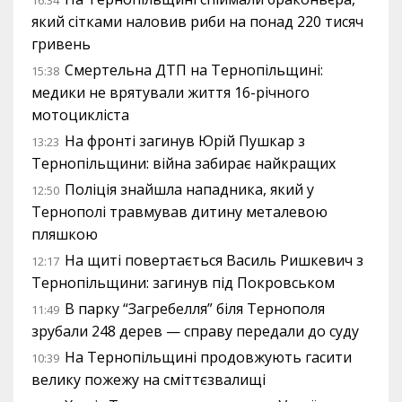
16:34
який сітками наловив риби на понад 220 тисяч
гривень
Смертельна ДТП на Тернопільщині:
15:38
медики не врятували життя 16-річного
мотоцикліста
На фронті загинув Юрій Пушкар з
13:23
Тернопільщини: війна забирає найкращих
Поліція знайшла нападника, який у
12:50
Тернополі травмував дитину металевою
пляшкою
На щиті повертається Василь Ришкевич з
12:17
Тернопільщини: загинув під Покровськом
В парку “Загребелля” біля Тернополя
11:49
зрубали 248 дерев — справу передали до суду
На Тернопільщині продовжують гасити
10:39
велику пожежу на сміттєзвалищі