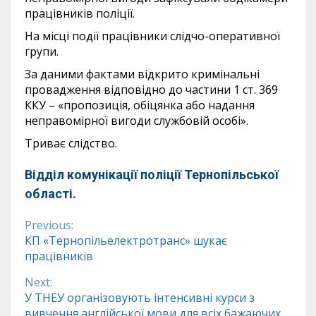
працівників поліції.
На місці події працівники слідчо-оперативної
групи.
За даними фактами відкрито кримінальні
провадження відповідно до частини 1 ст. 369
ККУ – «пропозиція, обіцянка або надання
неправомірної вигоди службовій особі».
Триває слідство.
Відділ комунікації поліції Тернопільської
області.
Previous:
Continue
КП «Тернопільелектротранс» шукає
працівників
Reading
Next:
У ТНЕУ організовують інтенсивні курси з
вивчення англійської мови для всіх бажаючих