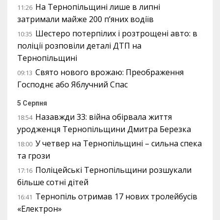
На Тернопільщині лише в липні
11:26
затримали майже 200 п’яних водіїв
Шестеро потерпілих і розтрощені авто: в
10:35
поліції розповіли деталі ДТП на
Тернопільщині
Свято нового врожаю: Преображення
09:13
Господнє або Яблучний Спас
5 Серпня
Назавжди 33: війна обірвала життя
18:54
уродженця Тернопільщини Дмитра Березка
У четвер на Тернопільщині – сильна спека
18:00
та грози
Поліцейські Тернопільщини розшукали
17:16
більше сотні дітей
Тернопіль отримав 17 нових тролейбусів
16:41
«Електрон»