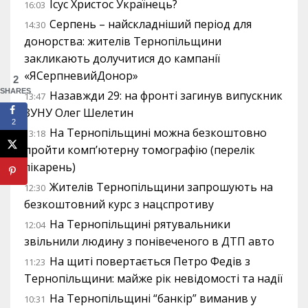
Ісус Христос Українець?
16:03
Серпень – найскладніший період для
14:30
донорства: жителів Тернопільщини
закликають долучитися до кампанії
«ЯСерпневийДонор»
2
SHARES
Назавжди 29: на фронті загинув випускник
13:47
ЗУНУ Олег Шелетин
2
На Тернопільщині можна безкоштовно
13:18
пройти комп’ютерну томографію (перелік
лікарень)
Жителів Тернопільщини запрошують на
12:30
безкоштовний курс з нацспротиву
На Тернопільщині рятувальники
12:04
звільнили людину з понівеченого в ДТП авто
На щиті повертається Петро Федів з
11:23
Тернопільщини: майже рік невідомості та надії
На Тернопільщині “банкір” виманив у
10:31