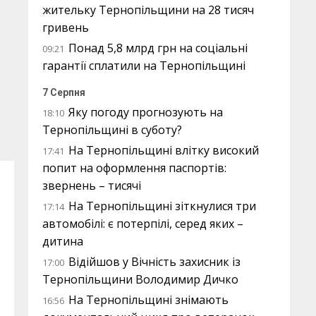
жительку Тернопільщини на 28 тисяч
гривень
Понад 5,8 млрд грн на соціальні
09:21
гарантії сплатили на Тернопільщині
7 Серпня
Яку погоду прогнозують на
18:10
Тернопільщині в суботу?
На Тернопільщині влітку високий
17:41
попит на оформлення паспортів:
звернень – тисячі
На Тернопільщині зіткнулися три
17:14
автомобілі: є потерпілі, серед яких –
дитина
Відійшов у Вічність захисник із
17:00
Тернопільщини Володимир Дичко
На Тернопільщині знімають
16:56