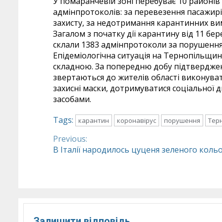
У помаранчевій зоні перебуває 10 районів 
адмінпротоколів: за перевезення пасажирі
захисту, за недотримання карантинних в
Загалом з початку дії карантину від 11 б
склали 1383 адмінпротоколи за порушенн
Епідеміологічна ситуація на Тернопільщи
складною. За попередню добу підтверджен
звертаються до жителів області виконува
захисні маски, дотримуватися соціальної 
засобами.
Tags:
карантин
коронавірус
порушення
Тер
Previous:
Continue
В Італії народилось цуценя зеленого коль
Reading
Залишити відповідь