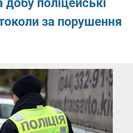
а добу поліцейські
токоли за порушення