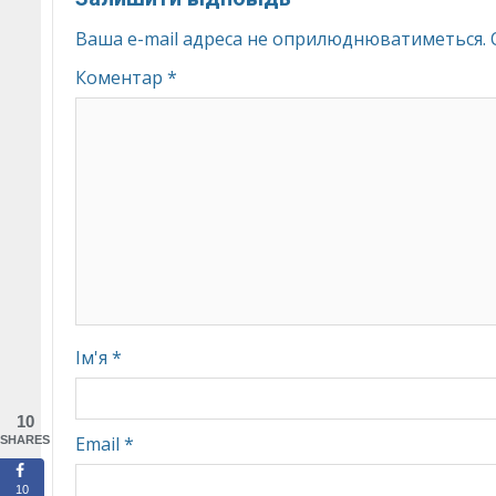
Ваша e-mail адреса не оприлюднюватиметься.
Коментар
*
Ім'я
*
10
Email
*
SHARES
10