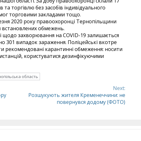
нашої області. За добу правоохоронці склали 17
в та торгівлю без засобів індивідуального
имог торговими закладами тощо.
ерезня 2020 року правоохоронці Тернопільщини
я встановлених обмежень.
ні щодо захворювання на COVID-19 залишається
о 301 випадок зараження. Поліцейські вкотре
ти рекомендовані карантинні обмеження: носити
дистанцій, користуватися дезинфікуючими
нопільська область
Next:
ору
Розшукують жителя Кременеччини: не
повернувся додому (ФОТО)