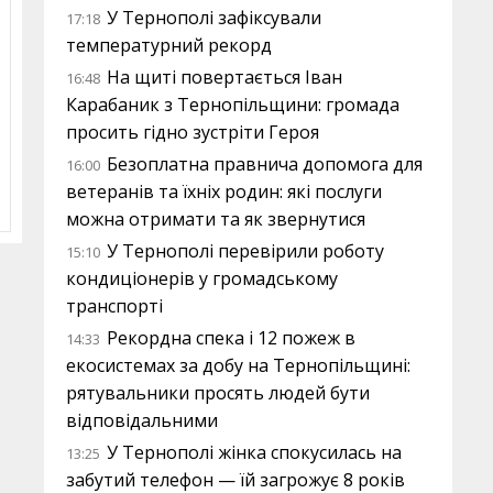
У Тернополі зафіксували
17:18
температурний рекорд
На щиті повертається Іван
16:48
Карабаник з Тернопільщини: громада
просить гідно зустріти Героя
Безоплатна правнича допомога для
16:00
ветеранів та їхніх родин: які послуги
можна отримати та як звернутися
У Тернополі перевірили роботу
15:10
кондиціонерів у громадському
транспорті
Рекордна спека і 12 пожеж в
14:33
екосистемах за добу на Тернопільщині:
рятувальники просять людей бути
відповідальними
У Тернополі жінка спокусилась на
13:25
забутий телефон — їй загрожує 8 років