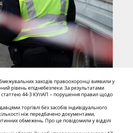
обмежувальних заходів правоохоронці виявили у
оний рівень епіднебезпеки. За результатами
а статтею 44-3 КУпАП – порушення правил щодо
авцями торгівлі без засобів індивідуального
 кількості ніж передбачено документами,
инних обмежень. Про це повідомили у відділі