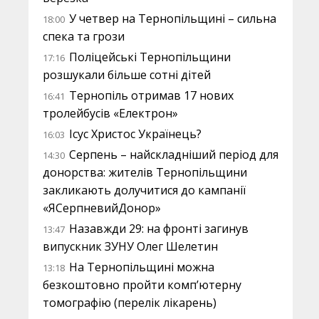
У четвер на Тернопільщині – сильна
18:00
спека та грози
Поліцейські Тернопільщини
17:16
розшукали більше сотні дітей
Тернопіль отримав 17 нових
16:41
тролейбусів «Електрон»
Ісус Христос Українець?
16:03
Серпень – найскладніший період для
14:30
донорства: жителів Тернопільщини
закликають долучитися до кампанії
«ЯСерпневийДонор»
Назавжди 29: на фронті загинув
13:47
випускник ЗУНУ Олег Шелетин
На Тернопільщині можна
13:18
безкоштовно пройти комп’ютерну
томографію (перелік лікарень)