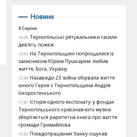
Новини
8 Серпня
Тернопільські рятувальники гасили
14:39
дев’ять пожеж
На Тернопільщині попрощалися із
13:50
захисником Юрієм Пушкарем: любив
життя, Бога, Україну
Назавжди 23: війна обірвала життя
12:49
юного Героя з Тернопільщини Андрія
Іскоростенського
Історія одного експонату: у фондах
11:35
Тернопільського краєзнавчого музею
зберігається раритетна книга про життя
громади Гримайлова
Псевдопрацівник банку ошукав
10:33