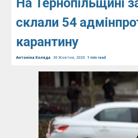
На Тернопільщині з
склали 54 адмінпро
карантину
Антоніна Коляда
30 Жовтня, 2020
1 min read