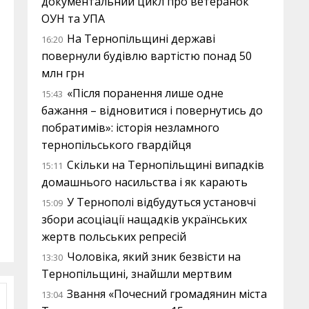
документальний цикл про ветеранок
ОУН та УПА
На Тернопільщині державі
16:20
повернули будівлю вартістю понад 50
млн грн
«Після поранення лише одне
15:43
бажання – відновитися і повернутись до
побратимів»: історія незламного
тернопільського гвардійця
Скільки на Тернопільщині випадків
15:11
домашнього насильства і як карають
У Тернополі відбудуться установчі
15:09
збори асоціації нащадків українських
жертв польських репресій
Чоловіка, який зник безвісти на
13:30
Тернопільщині, знайшли мертвим
Звання «Почесний громадянин міста
13:04