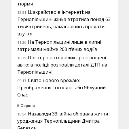
тюрми
Шахрайство в інтернеті: на
12:31
Тернопільщині жінка втратила понад 63
тисячі гривень, намагаючись продати
взуття
На Тернопільщині лише в липні
11:26
затримали майже 200 п’яних водіїв
Шестеро потерпілих і розтрощені
10:35
авто: в поліції розповіли деталі ДТП на
Тернопільщині
Свято нового врожаю:
09:13
Преображення Господнє або Яблучний
Спас
5 Серпня
Назавжди 33: війна обірвала життя
18:54
уродженця Тернопільщини Дмитра
Березка