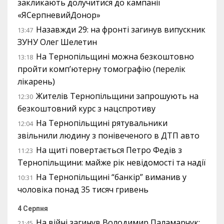
закликають долучитися до кампанії
«ЯСерпневийДонор»
Назавжди 29: на фронті загинув випускник
13:47
ЗУНУ Олег Шелетин
На Тернопільщині можна безкоштовно
13:18
пройти комп’ютерну томографію (перелік
лікарень)
Жителів Тернопільщини запрошують на
12:30
безкоштовний курс з нацспротиву
На Тернопільщині рятувальники
12:04
звільнили людину з понівеченого в ДТП авто
На щиті повертається Петро Федів з
11:23
Тернопільщини: майже рік невідомості та надії
На Тернопільщині “банкір” виманив у
10:31
чоловіка понад 35 тисяч гривень
4 Серпня
На війні загинув Володимир Паламарчук:
21:45