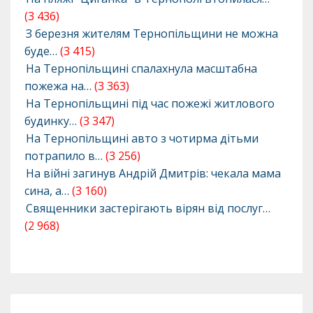
(3 436)
З березня жителям Тернопільщини не можна
буде…
(3 415)
На Тернопільщині спалахнула масштабна
пожежа на…
(3 363)
На Тернопільщині під час пожежі житлового
будинку…
(3 347)
На Тернопільщині авто з чотирма дітьми
потрапило в…
(3 256)
На війні загинув Андрій Дмитрів: чекала мама
сина, а…
(3 160)
Священники застерігають вірян від послуг…
(2 968)