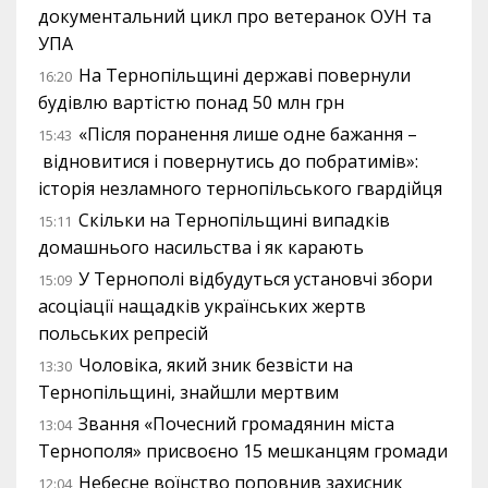
документальний цикл про ветеранок ОУН та
УПА
На Тернопільщині державі повернули
16:20
будівлю вартістю понад 50 млн грн
«Після поранення лише одне бажання –
15:43
відновитися і повернутись до побратимів»:
історія незламного тернопільського гвардійця
Скільки на Тернопільщині випадків
15:11
домашнього насильства і як карають
У Тернополі відбудуться установчі збори
15:09
асоціації нащадків українських жертв
польських репресій
Чоловіка, який зник безвісти на
13:30
Тернопільщині, знайшли мертвим
Звання «Почесний громадянин міста
13:04
Тернополя» присвоєно 15 мешканцям громади
Небесне воїнство поповнив захисник
12:04