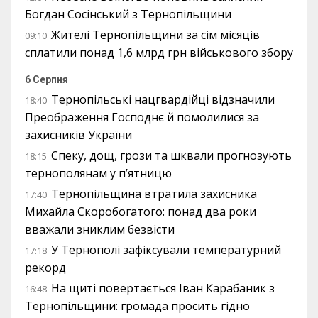
Богдан Сосінський з Тернопільщини
Жителі Тернопільщини за сім місяців
09:10
сплатили понад 1,6 млрд грн військового збору
6 Серпня
Тернопільські нацгвардійці відзначили
18:40
Преображення Господнє й помолилися за
захисників України
Спеку, дощ, грози та шквали прогнозують
18:15
тернополянам у п’ятницю
Тернопільщина втратила захисника
17:40
Михайла Скоробогатого: понад два роки
вважали зниклим безвісти
У Тернополі зафіксували температурний
17:18
рекорд
На щиті повертається Іван Карабаник з
16:48
Тернопільщини: громада просить гідно