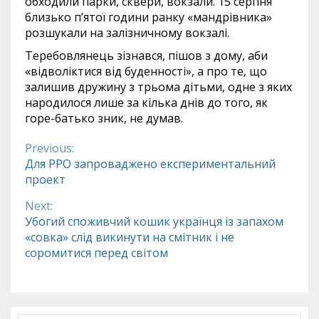
обходили парки, сквери, вокзали. 15 серпня
близько п’ятої години ранку «мандрівника»
розшукали на залізничному вокзалі.
Теребовлянець зізнався, пішов з дому, аби
«відволіктися від буденності», а про те, що
залишив дружину з трьома дітьми, одне з яких
народилося лише за кілька днів до того, як
горе-батько зник, не думав.
Previous:
Continue
Для РРО запроваджено експериментальний
проект
Reading
Next:
Убогий споживчий кошик українця із запахом
«совка» слід викинути на смітник і не
соромитися перед світом