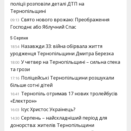
поліції розповіли деталі ДТП на
Тернопільщині
Свято нового врожаю: Преображення
09:13
Господнє або Яблучний Спас
5 Серпня
Назавжди 33: війна обірвала життя
18:54
уродженця Тернопільщини Дмитра Березка
У четвер на Тернопільщині – сильна спека
18:00
та грози
Поліцейські Тернопільщини розшукали
17:16
більше сотні дітей
Тернопіль отримав 17 нових тролейбусів
16:41
«Електрон»
Ісус Христос Українець?
16:03
Серпень – найскладніший період для
14:30
донорства: жителів Тернопільщини