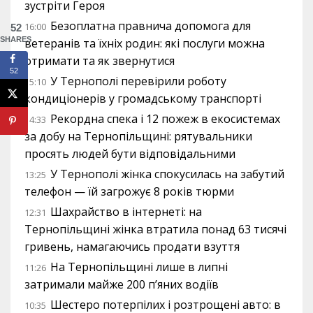
зустріти Героя
Безоплатна правнича допомога для
16:00
52
SHARES
ветеранів та їхніх родин: які послуги можна
отримати та як звернутися
52
У Тернополі перевірили роботу
15:10
кондиціонерів у громадському транспорті
Рекордна спека і 12 пожеж в екосистемах
14:33
за добу на Тернопільщині: рятувальники
просять людей бути відповідальними
У Тернополі жінка спокусилась на забутий
13:25
телефон — їй загрожує 8 років тюрми
Шахрайство в інтернеті: на
12:31
Тернопільщині жінка втратила понад 63 тисячі
гривень, намагаючись продати взуття
На Тернопільщині лише в липні
11:26
затримали майже 200 п’яних водіїв
Шестеро потерпілих і розтрощені авто: в
10:35