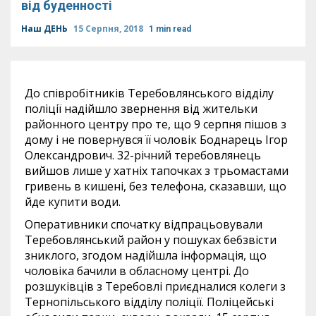
від буденності
Наш ДЕНЬ
15 Серпня, 2018
1 min read
До співробітників Теребовлянського відділу
поліції надійшло звернення від жительки
районного центру про те, що 9 серпня пішов з
дому і не повернувся її чоловік Боднарець Ігор
Олександрович. 32-річний теребовлянець
вийшов лише у хатніх тапочках з трьомастами
гривень в кишені, без телефона, сказавши, що
йде купити води.
Оперативники спочатку відпрацьовували
Теребовлянський район у пошуках бе6звісти
зниклого, згодом надійшла інформація, що
чоловіка бачили в обласному центрі. До
розшуківців з Теребовлі приєдналися колеги з
Тернопільського відділу поліції. Поліцейські