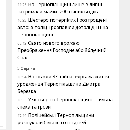
На Тернопільщині лише в липні
11:26
затримали майже 200 п’яних водіїв
Шестеро потерпілих і розтрощені
10:35
авто: в поліції розповіли деталі ДТП на
Тернопільщині
Свято нового врожаю:
09:13
Преображення Господнє або Яблучний
Спас
5 Серпня
Назавжди 33: війна обірвала життя
18:54
уродженця Тернопільщини Дмитра
Березка
У четвер на Тернопільщині – сильна
18:00
спека та грози
Поліцейські Тернопільщини
17:16
розшукали більше сотні дітей