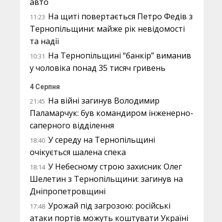
авто
На щиті повертається Петро Федів з
11:23
Тернопільщини: майже рік невідомості
та надії
На Тернопільщині “банкір” виманив
10:31
у чоловіка понад 35 тисяч гривень
4 Серпня
На війні загинув Володимир
21:45
Паламарчук: був командиром інженерно-
саперного відділення
У середу на Тернопільщині
18:40
очікується шалена спека
У Небесному строю захисник Олег
18:14
Шелетин з Тернопільщини: загинув на
Дніпропетровщині
Урожай під загрозою: російські
17:48
атаки портів можуть коштувати Україні