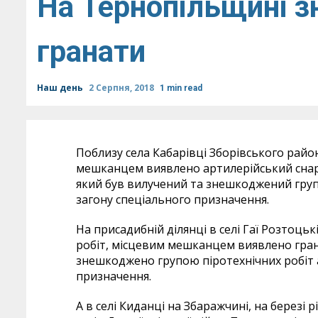
На Тернопільщині з
гранати
Наш день
2 Серпня, 2018
1 min read
Поблизу села Кабарівці Зборівського район
мешканцем виявлено артилерійський снаряд
який був вилучений та знешкоджений груп
загону спеціального призначення.
На присадибній ділянці в селі Гаї Розтоць
робіт, місцевим мешканцем виявлено грана
знешкоджено групою піротехнічних робіт 
призначення.
А в селі Киданці на Збаражчині, на березі