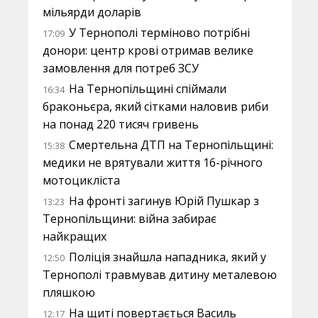
мільярди доларів
У Тернополі терміново потрібні
17:09
донори: центр крові отримав велике
замовлення для потреб ЗСУ
На Тернопільщині спіймали
16:34
браконьєра, який сітками наловив риби
на понад 220 тисяч гривень
Смертельна ДТП на Тернопільщині:
15:38
медики не врятували життя 16-річного
мотоцикліста
На фронті загинув Юрій Пушкар з
13:23
Тернопільщини: війна забирає
найкращих
Поліція знайшла нападника, який у
12:50
Тернополі травмував дитину металевою
пляшкою
На щиті повертається Василь
12:17