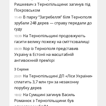
Ришкевич з Тернопільщини: загинув під
Покровськом
В парку “Загребелля” біля Тернополя
11:49
зрубали 248 дерев — справу передали до
суду
На Тернопільщині продовжують
10:39
гасити велику пожежу на сміттєзвалищі
Хор із Тернополя представив
09:39
Україну в Естонії на масштабній
антивоєнній прем’єрі
3 Серпня
На Тернопільщині ДП «Ліси України»
20:01
сплатить 3,7 млн грн за незаконну
порубку дерев
На Сумщині загинув Василь
18:02
Романюк з Тернопільщини: був