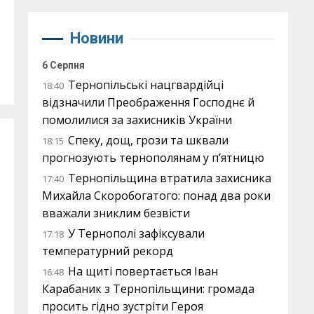
Новини
6 Серпня
Тернопільські нацгвардійці
18:40
відзначили Преображення Господнє й
помолилися за захисників України
Спеку, дощ, грози та шквали
18:15
прогнозують тернополянам у п’ятницю
Тернопільщина втратила захисника
17:40
Михайла Скоробогатого: понад два роки
вважали зниклим безвісти
У Тернополі зафіксували
17:18
температурний рекорд
На щиті повертається Іван
16:48
Карабаник з Тернопільщини: громада
просить гідно зустріти Героя