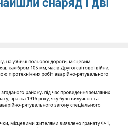
найшли снаряд і дві
у, на узбіччі польової дороги, місцевим
, калібром 105 мм, часів Другої світової війни,
ою піротехнічних робіт аварійно-рятувального
кі згаданого району, під час проведення земляних
ту, зразка 1916 року, яку було вилучено та
аварійно-рятувального загону спеціального
 річки, місцевими жителями виявлено гранату Ф-1,