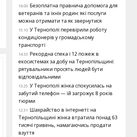
Безоплатна правнича допомога для
16:00
ветеранів та їхніх родин: які послуги
можна отримати та як звернутися
У Тернополі перевірили роботу
15:10
кондиціонерів у громадському
транспорті
Рекордна спека і 12 пожеж в
14:33
екосистемах за добу на Тернопільщині:
рятувальники просять людей бути
відповідальними
У Тернополі жінка спокусилась на
13:25
забутий телефон — їй загрожує 8 років
тюрми
Шахрайство в інтернеті: на
12:31
Тернопільщині жінка втратила понад 63
тисячі гривень, намагаючись продати
взуття