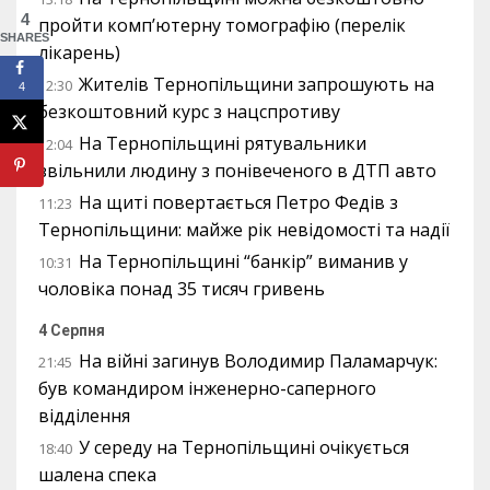
4
пройти комп’ютерну томографію (перелік
SHARES
лікарень)
Жителів Тернопільщини запрошують на
12:30
4
безкоштовний курс з нацспротиву
На Тернопільщині рятувальники
12:04
звільнили людину з понівеченого в ДТП авто
На щиті повертається Петро Федів з
11:23
Тернопільщини: майже рік невідомості та надії
На Тернопільщині “банкір” виманив у
10:31
чоловіка понад 35 тисяч гривень
4 Серпня
На війні загинув Володимир Паламарчук:
21:45
був командиром інженерно-саперного
відділення
У середу на Тернопільщині очікується
18:40
шалена спека