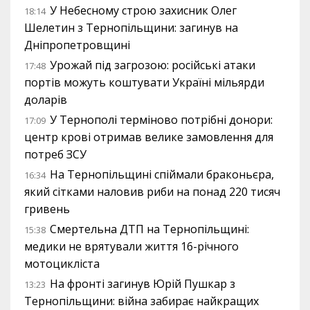
У Небесному строю захисник Олег
18:14
Шелетин з Тернопільщини: загинув на
Дніпропетровщині
Урожай під загрозою: російські атаки
17:48
портів можуть коштувати Україні мільярди
доларів
У Тернополі терміново потрібні донори:
17:09
центр крові отримав велике замовлення для
потреб ЗСУ
На Тернопільщині спіймали браконьєра,
16:34
який сітками наловив риби на понад 220 тисяч
гривень
Смертельна ДТП на Тернопільщині:
15:38
медики не врятували життя 16-річного
мотоцикліста
На фронті загинув Юрій Пушкар з
13:23
Тернопільщини: війна забирає найкращих