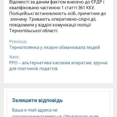
Відомості за даним фактом внесено до ЄРДР і
кваліфіковано частиною 1 статті 361 ККУ.
Поліцейські встановлюють осіб, причетних до
злочину. Тривають оперативно-слідчі дії,
повідомили у відділі комунікації поліції
Тернопільської області.
Previous:
Continue
Тернополянка у лікарні обманювала людей
Reading
Next:
РРО – альтернатива касовим апаратам, зручна
для платників податків
Залишити відповідь
Ваша e-mail адреса не
оприлюднюватиметься.
Обов’язкові поля