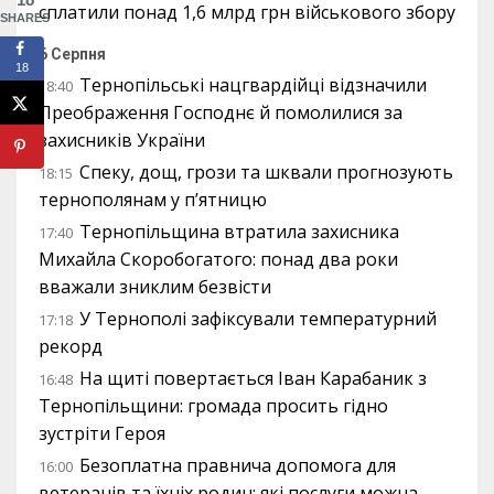
сплатили понад 1,6 млрд грн військового збору
SHARES
6 Серпня
18
Тернопільські нацгвардійці відзначили
18:40
Преображення Господнє й помолилися за
захисників України
Спеку, дощ, грози та шквали прогнозують
18:15
тернополянам у п’ятницю
Тернопільщина втратила захисника
17:40
Михайла Скоробогатого: понад два роки
вважали зниклим безвісти
У Тернополі зафіксували температурний
17:18
рекорд
На щиті повертається Іван Карабаник з
16:48
Тернопільщини: громада просить гідно
зустріти Героя
Безоплатна правнича допомога для
16:00
ветеранів та їхніх родин: які послуги можна