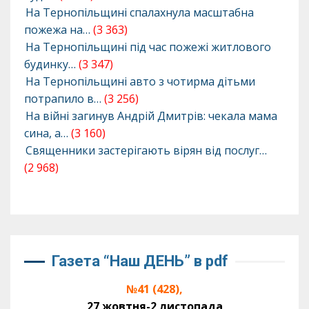
На Тернопільщині спалахнула масштабна
пожежа на…
(3 363)
На Тернопільщині під час пожежі житлового
будинку…
(3 347)
На Тернопільщині авто з чотирма дітьми
потрапило в…
(3 256)
На війні загинув Андрій Дмитрів: чекала мама
сина, а…
(3 160)
Священники застерігають вірян від послуг…
(2 968)
Газета “Наш ДЕНЬ” в pdf
№41 (428),
27 жовтня-2 листопада