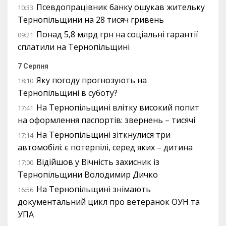
Псевдопрацівник банку ошукав жительку
10:33
Тернопільщини на 28 тисяч гривень
Понад 5,8 млрд грн на соціальні гарантії
09:21
сплатили на Тернопільщині
7 Серпня
Яку погоду прогнозують на
18:10
Тернопільщині в суботу?
На Тернопільщині влітку високий попит
17:41
на оформлення паспортів: звернень – тисячі
На Тернопільщині зіткнулися три
17:14
автомобілі: є потерпілі, серед яких – дитина
Відійшов у Вічність захисник із
17:00
Тернопільщини Володимир Дичко
На Тернопільщині знімають
16:56
документальний цикл про ветеранок ОУН та
УПА