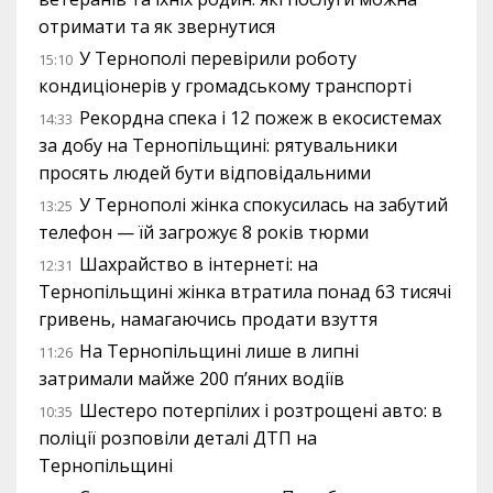
отримати та як звернутися
У Тернополі перевірили роботу
15:10
кондиціонерів у громадському транспорті
Рекордна спека і 12 пожеж в екосистемах
14:33
за добу на Тернопільщині: рятувальники
просять людей бути відповідальними
У Тернополі жінка спокусилась на забутий
13:25
телефон — їй загрожує 8 років тюрми
Шахрайство в інтернеті: на
12:31
Тернопільщині жінка втратила понад 63 тисячі
гривень, намагаючись продати взуття
На Тернопільщині лише в липні
11:26
затримали майже 200 п’яних водіїв
Шестеро потерпілих і розтрощені авто: в
10:35
поліції розповіли деталі ДТП на
Тернопільщині