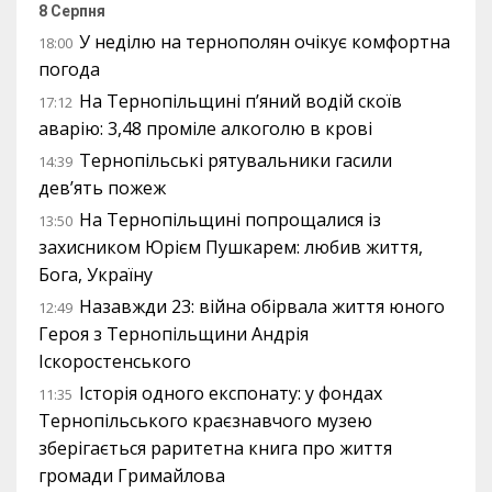
8 Серпня
У неділю на тернополян очікує комфортна
18:00
погода
На Тернопільщині п’яний водій скоїв
17:12
аварію: 3,48 проміле алкоголю в крові
Тернопільські рятувальники гасили
14:39
дев’ять пожеж
На Тернопільщині попрощалися із
13:50
захисником Юрієм Пушкарем: любив життя,
Бога, Україну
Назавжди 23: війна обірвала життя юного
12:49
Героя з Тернопільщини Андрія
Іскоростенського
Історія одного експонату: у фондах
11:35
Тернопільського краєзнавчого музею
зберігається раритетна книга про життя
громади Гримайлова