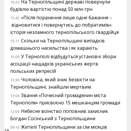
На Тернопільщині державі повернули
16:20
будівлю вартістю понад 50 млн грн
«Після поранення лише одне бажання –
15:43
відновитися і повернутись до побратимів»:
історія незламного тернопільського гвардійця
Скільки на Тернопільщині випадків
15:11
домашнього насильства і як карають
У Тернополі відбудуться установчі збори
15:09
асоціації нащадків українських жертв
польських репресій
Чоловіка, який зник безвісти на
13:30
Тернопільщині, знайшли мертвим
Звання «Почесний громадянин міста
13:04
Тернополя» присвоєно 15 мешканцям громади
Небесне воїнство поповнив захисник
12:04
Богдан Сосінський з Тернопільщини
Жителі Тернопільщини за сім місяців
09:10
18