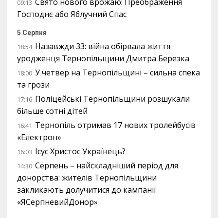
Свято нового врожаю: Преображення
09:13
Господнє або Яблучний Спас
5 Серпня
Назавжди 33: війна обірвала життя
18:54
уродженця Тернопільщини Дмитра Березка
У четвер на Тернопільщині – сильна спека
18:00
та грози
Поліцейські Тернопільщини розшукали
17:16
більше сотні дітей
Тернопіль отримав 17 нових тролейбусів
16:41
«Електрон»
Ісус Христос Українець?
16:03
Серпень – найскладніший період для
14:30
донорства: жителів Тернопільщини
закликають долучитися до кампанії
«ЯСерпневийДонор»