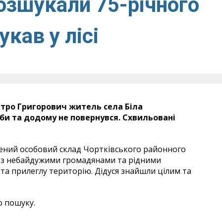
озшукали 75-річного
укав у лісі
етро Григорович житель села Біла
иби та додому не повернувся. Схвильовані
чений особовий склад Чортківського районного
ом з небайдужими громадянами та рідними
та прилеглу територію. Дідуся знайшли цілим та
о пошуку.