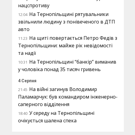
нацспротиву
На Тернопільщині рятувальники
12:04
звільнили людину з понівеченого в ДТП
авто
На щиті повертається Петро Федів з
11:23
Тернопільщини: майже рік невідомості
та надії
На Тернопільщині “банкір” виманив
10:31
у чоловіка понад 35 тисяч гривень
4 Серпня
На війні загинув Володимир
21:45
Паламарчук: був командиром інженерно-
саперного відділення
У середу на Тернопільщині
18:40
очікується шалена спека