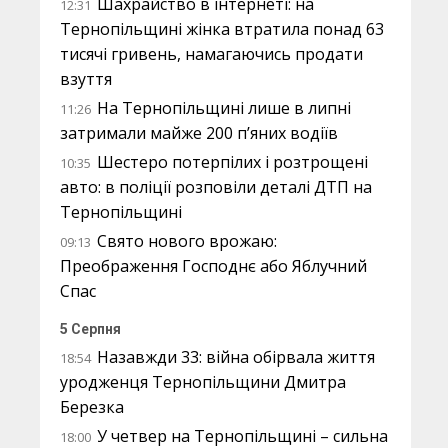
Шахрайство в інтернеті: на
12:31
Тернопільщині жінка втратила понад 63
тисячі гривень, намагаючись продати
взуття
На Тернопільщині лише в липні
11:26
затримали майже 200 п’яних водіїв
Шестеро потерпілих і розтрощені
10:35
авто: в поліції розповіли деталі ДТП на
Тернопільщині
Свято нового врожаю:
09:13
Преображення Господнє або Яблучний
Спас
5 Серпня
Назавжди 33: війна обірвала життя
18:54
уродженця Тернопільщини Дмитра
Березка
У четвер на Тернопільщині – сильна
18:00