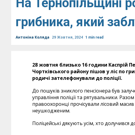
На Тернопільщині р
грибника, який забл
Антоніна Коляда
29 Жовтня, 2024
1 min read
28 жовтня близько 16 години Каспрій П
Чортківського району пішов у ліс по гр
родичі зателефонували до поліції.
До пошуків зниклого пенсіонера був залу
управління поліції та рятувальники. Раз
правоохоронці прочісували лісовий масив 
неушкодженим.
Поліцейські дякують усім, хто долучився д