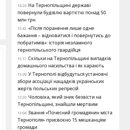
На Тернопільщині державі
16:20
повернули будівлю вартістю понад 50
млн грн
«Після поранення лише одне
15:43
бажання – відновитися і повернутись до
побратимів»: історія незламного
тернопільського гвардійця
Скільки на Тернопільщині випадків
15:11
домашнього насильства і як карають
У Тернополі відбудуться установчі
15:09
збори асоціації нащадків українських
жертв польських репресій
Чоловіка, який зник безвісти на
13:30
Тернопільщині, знайшли мертвим
Звання «Почесний громадянин міста
13:04
Тернополя» присвоєно 15 мешканцям
громади