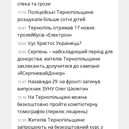
спека та грози
Поліцейські Тернопільщини
17:16
розшукали більше сотні дітей
Тернопіль отримав 17 нових
16:41
тролейбусів «Електрон»
Ісус Христос Українець?
16:03
Серпень – найскладніший період для
14:30
донорства: жителів Тернопільщини
закликають долучитися до кампанії
«ЯСерпневийДонор»
Назавжди 29: на фронті загинув
13:47
випускник ЗУНУ Олег Шелетин
На Тернопільщині можна
13:18
безкоштовно пройти комп’ютерну
томографію (перелік лікарень)
Жителів Тернопільщини
12:30
запрошують на безкоштовний курс з