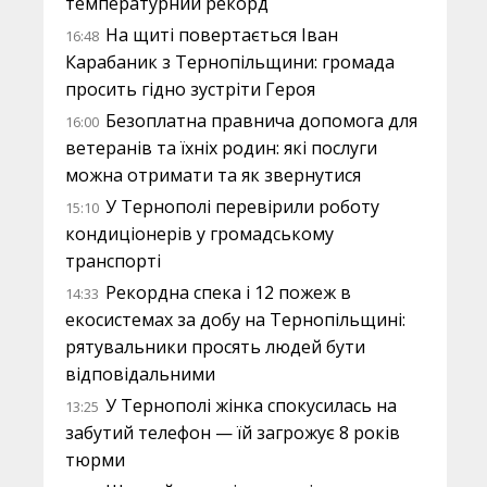
температурний рекорд
На щиті повертається Іван
16:48
Карабаник з Тернопільщини: громада
просить гідно зустріти Героя
Безоплатна правнича допомога для
16:00
ветеранів та їхніх родин: які послуги
можна отримати та як звернутися
У Тернополі перевірили роботу
15:10
кондиціонерів у громадському
транспорті
Рекордна спека і 12 пожеж в
14:33
екосистемах за добу на Тернопільщині:
рятувальники просять людей бути
відповідальними
У Тернополі жінка спокусилась на
13:25
забутий телефон — їй загрожує 8 років
тюрми