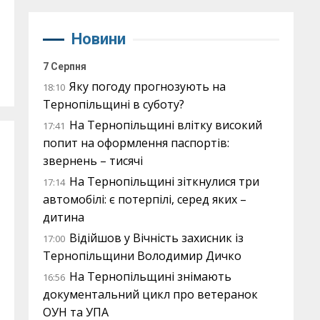
Новини
7 Серпня
Яку погоду прогнозують на
18:10
Тернопільщині в суботу?
На Тернопільщині влітку високий
17:41
попит на оформлення паспортів:
звернень – тисячі
На Тернопільщині зіткнулися три
17:14
автомобілі: є потерпілі, серед яких –
дитина
Відійшов у Вічність захисник із
17:00
Тернопільщини Володимир Дичко
На Тернопільщині знімають
16:56
документальний цикл про ветеранок
ОУН та УПА