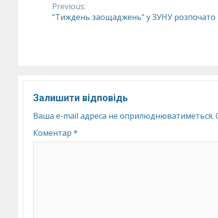
Previous:
Continue
“Тиждень заощаджень” у ЗУНУ розпочато
Reading
Залишити відповідь
Ваша e-mail адреса не оприлюднюватиметься.
Коментар
*