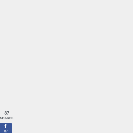
87
SHARES
87