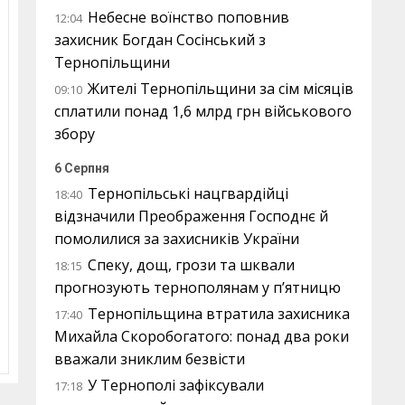
Небесне воїнство поповнив
12:04
захисник Богдан Сосінський з
Тернопільщини
Жителі Тернопільщини за сім місяців
09:10
сплатили понад 1,6 млрд грн військового
збору
6 Серпня
Тернопільські нацгвардійці
18:40
відзначили Преображення Господнє й
помолилися за захисників України
Спеку, дощ, грози та шквали
18:15
прогнозують тернополянам у п’ятницю
Тернопільщина втратила захисника
17:40
Михайла Скоробогатого: понад два роки
вважали зниклим безвісти
У Тернополі зафіксували
17:18