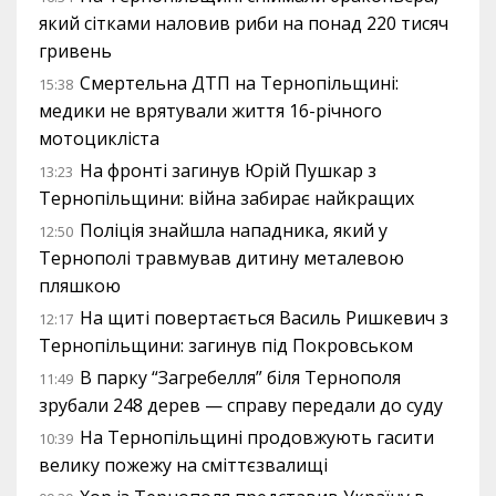
який сітками наловив риби на понад 220 тисяч
гривень
Смертельна ДТП на Тернопільщині:
15:38
медики не врятували життя 16-річного
мотоцикліста
На фронті загинув Юрій Пушкар з
13:23
Тернопільщини: війна забирає найкращих
Поліція знайшла нападника, який у
12:50
Тернополі травмував дитину металевою
пляшкою
На щиті повертається Василь Ришкевич з
12:17
Тернопільщини: загинув під Покровськом
В парку “Загребелля” біля Тернополя
11:49
зрубали 248 дерев — справу передали до суду
На Тернопільщині продовжують гасити
10:39
велику пожежу на сміттєзвалищі