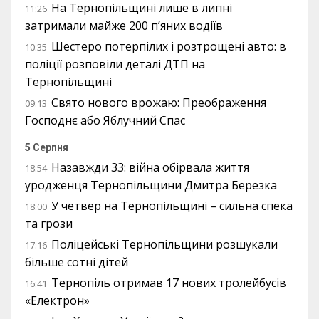
На Тернопільщині лише в липні
11:26
затримали майже 200 п’яних водіїв
Шестеро потерпілих і розтрощені авто: в
10:35
поліції розповіли деталі ДТП на
Тернопільщині
Свято нового врожаю: Преображення
09:13
Господнє або Яблучний Спас
5 Серпня
Назавжди 33: війна обірвала життя
18:54
уродженця Тернопільщини Дмитра Березка
У четвер на Тернопільщині – сильна спека
18:00
та грози
Поліцейські Тернопільщини розшукали
17:16
більше сотні дітей
Тернопіль отримав 17 нових тролейбусів
16:41
«Електрон»