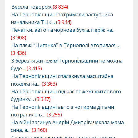
Весела подорож
(8 834)
На Тернопільщині затримали заступника
начальника ТЦК…
(3 944)
Печатки, авто та чорнова бухгалтерія: на…
(3 908)
На пляжі “Циганка” в Тернополі втопилася…
(3 436)
З березня жителям Тернопільщини не можна
буде…
(3 415)
На Тернопільщині спалахнула масштабна
пожежа на…
(3 363)
На Тернопільщині під час пожежі житлового
будинку…
(3 347)
На Тернопільщині авто з чотирма дітьми
потрапило в…
(3 255)
На війні загинув Андрій Дмитрів: чекала мама
сина, а…
(3 160)
Священники застерігають вірян від послуг…