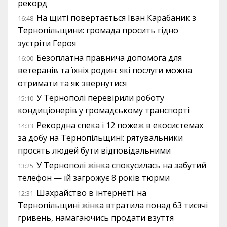
рекорд
На щиті повертається Іван Карабаник з
16:48
Тернопільщини: громада просить гідно
зустріти Героя
Безоплатна правнича допомога для
16:00
ветеранів та їхніх родин: які послуги можна
отримати та як звернутися
У Тернополі перевірили роботу
15:10
кондиціонерів у громадському транспорті
Рекордна спека і 12 пожеж в екосистемах
14:33
за добу на Тернопільщині: рятувальники
просять людей бути відповідальними
У Тернополі жінка спокусилась на забутий
13:25
телефон — їй загрожує 8 років тюрми
Шахрайство в інтернеті: на
12:31
Тернопільщині жінка втратила понад 63 тисячі
гривень, намагаючись продати взуття