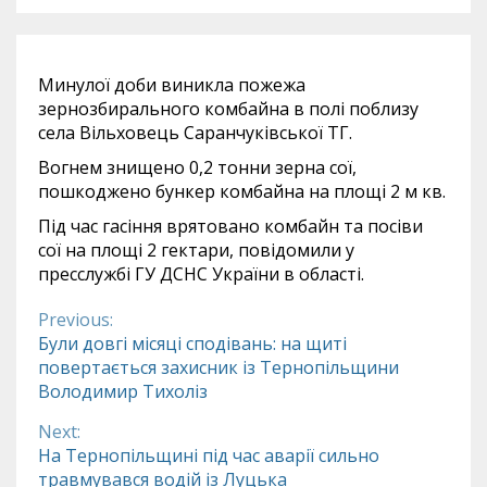
Минулої доби виникла пожежа
зернозбирального комбайна в полі поблизу
села Вільховець Саранчуківської ТГ.
Вогнем знищено 0,2 тонни зерна сої,
пошкоджено бункер комбайна на площі 2 м кв.
Під час гасіння врятовано комбайн та посіви
сої на площі 2 гектари, повідомили у
пресслужбі ГУ ДСНС України в області.
Previous:
Continue
Були довгі місяці сподівань: на щиті
повертається захисник із Тернопільщини
Reading
Володимир Тихоліз
Next:
На Тернопільщині під час аварії сильно
травмувався водій із Луцька