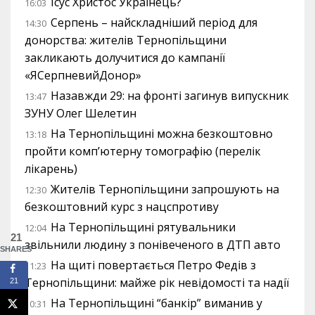
Ісус Христос Українець?
16:03
Серпень – найскладніший період для
14:30
донорства: жителів Тернопільщини
закликають долучитися до кампанії
«ЯСерпневийДонор»
Назавжди 29: на фронті загинув випускник
13:47
ЗУНУ Олег Шелетин
На Тернопільщині можна безкоштовно
13:18
пройти комп’ютерну томографію (перелік
лікарень)
Жителів Тернопільщини запрошують на
12:30
безкоштовний курс з нацспротиву
На Тернопільщині рятувальники
12:04
21
звільнили людину з понівеченого в ДТП авто
SHARES
На щиті повертається Петро Федів з
11:23
Тернопільщини: майже рік невідомості та надії
21
На Тернопільщині “банкір” виманив у
10:31