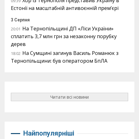
Хор із Тернополя представив Україну в
09:39
Естонії на масштабній антивоєнній прем’єрі
3 Серпня
На Тернопільщині ДП «Ліси України»
20:01
сплатить 3,7 млн грн за незаконну порубку
дерев
На Сумщині загинув Василь Романюк з
18:02
Тернопільщини: був оператором БпЛА
Читати всі новини
Найпопулярніші