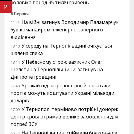
чоловіка понад 35 тисяч гривень
4 Серпня
На війні загинув Володимир Паламарчук:
21:45
був командиром інженерно-саперного
відділення
У середу на Тернопільщині очікується
18:40
шалена спека
У Небесному строю захисник Олег
18:14
Шелетин з Тернопільщини: загинув на
Дніпропетровщині
Урожай під загрозою: російські атаки
17:48
портів можуть коштувати Україні мільярди
доларів
У Тернополі терміново потрібні донори:
17:09
центр крові отримав велике замовлення для
потреб ЗСУ
На Тернопільщині спіймали браконьєра,
16:34