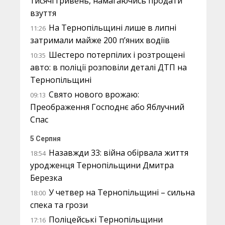
тисячі гривень, намагаючись продати
взуття
На Тернопільщині лише в липні
11:26
затримали майже 200 п’яних водіїв
Шестеро потерпілих і розтрощені
10:35
авто: в поліції розповіли деталі ДТП на
Тернопільщині
Свято нового врожаю:
09:13
Преображення Господнє або Яблучний
Спас
5 Серпня
Назавжди 33: війна обірвала життя
18:54
уродженця Тернопільщини Дмитра
Березка
У четвер на Тернопільщині – сильна
18:00
спека та грози
Поліцейські Тернопільщини
17:16