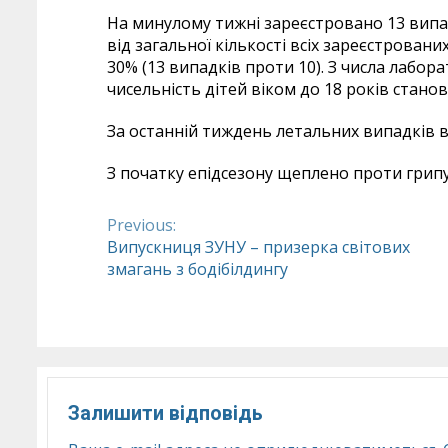
На минулому тижні зареєстровано 13 випа
від загальної кількості всіх зареєстровани
30% (13 випадків проти 10). З числа лабо
чисельність дітей віком до 18 років станов
За останній тиждень летальних випадків ві
З початку епідсезону щеплено проти грипу 
Previous:
Continue
Випускниця ЗУНУ – призерка світових
змагань з бодібілдингу
Reading
Залишити відповідь