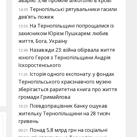
аварію: 3,48 проміле алкоголю в крові
Тернопільські рятувальники гасили
14:39
дев’ять пожеж
На Тернопільщині попрощалися із
13:50
захисником Юрієм Пушкарем: любив
життя, Бога, Україну
Назавжди 23: війна обірвала життя
12:49
юного Героя з Тернопільщини Андрія
Іскоростенського
Історія одного експонату: у фондах
11:35
Тернопільського краєзнавчого музею
зберігається раритетна книга про життя
громади Гримайлова
Псевдопрацівник банку ошукав
10:33
жительку Тернопільщини на 28 тисяч
гривень
Понад 5,8 млрд грн на соціальні
09:21