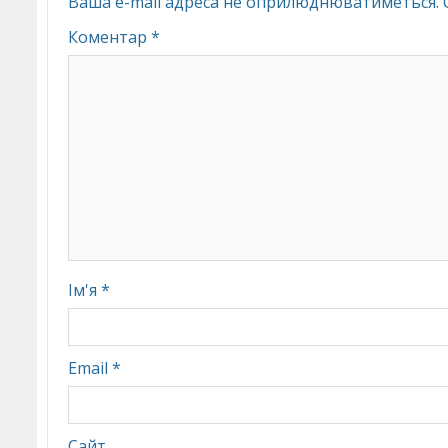
Ваша e-mail адреса не оприлюднюватиметься.
Коментар
*
Ім'я
*
Email
*
Сайт