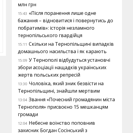
млн грн
«Після поранення лише одне
15:43
бажання – відновитися і повернутись до
побратимів»: історія незламного
тернопільського гвардійця
Скільки на Тернопільщині випадків
15:11
домашнього насильства і як карають
У Тернополі відбудуться установчі
15:09
збори асоціації нащадків українських
жертв польських репресій
Чоловіка, який зник безвісти на
13:30
Тернопільщині, знайшли мертвим
Звання «Почесний громадянин міста
13:04
Тернополя» присвоєно 15 мешканцям
громади
Небесне воїнство поповнив
12:04
захисник Богдан Сосінський з