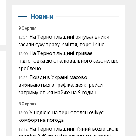
Новини
9 Серпня
На Тернопільщині рятувальники
13:54
гасили суху траву, сміття, торф і сіно
На Тернопільщині триває
12:00
підготовка до опалювального сезону: що
зроблено
Поїзди в Україні масово
10:22
вибиваються з графіка: деякі рейси
затримуються майже на 9 годин
8 Серпня
У неділю на тернополян очікує
18:00
комфортна погода
На Тернопільщині п’яний водій скоїв
17:12