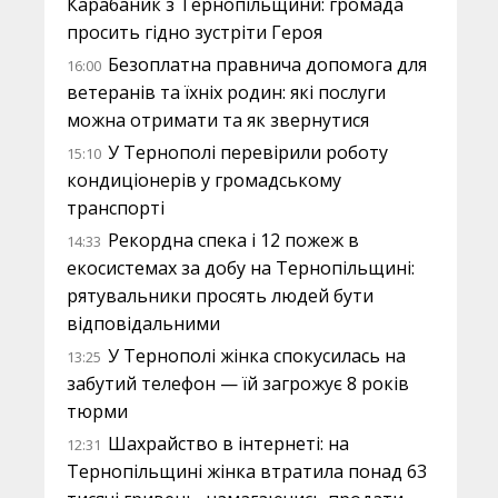
Карабаник з Тернопільщини: громада
просить гідно зустріти Героя
Безоплатна правнича допомога для
16:00
ветеранів та їхніх родин: які послуги
можна отримати та як звернутися
У Тернополі перевірили роботу
15:10
кондиціонерів у громадському
транспорті
Рекордна спека і 12 пожеж в
14:33
екосистемах за добу на Тернопільщині:
рятувальники просять людей бути
відповідальними
У Тернополі жінка спокусилась на
13:25
забутий телефон — їй загрожує 8 років
тюрми
Шахрайство в інтернеті: на
12:31
Тернопільщині жінка втратила понад 63