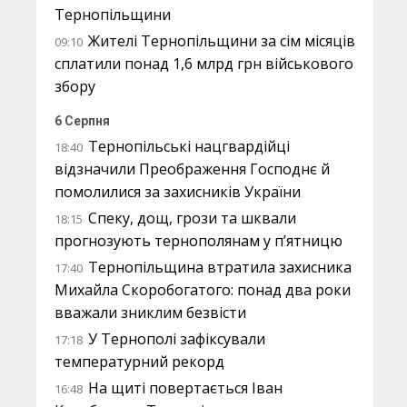
Тернопільщини
Жителі Тернопільщини за сім місяців
09:10
сплатили понад 1,6 млрд грн військового
збору
6 Серпня
Тернопільські нацгвардійці
18:40
відзначили Преображення Господнє й
помолилися за захисників України
Спеку, дощ, грози та шквали
18:15
прогнозують тернополянам у п’ятницю
Тернопільщина втратила захисника
17:40
Михайла Скоробогатого: понад два роки
вважали зниклим безвісти
У Тернополі зафіксували
17:18
температурний рекорд
На щиті повертається Іван
16:48