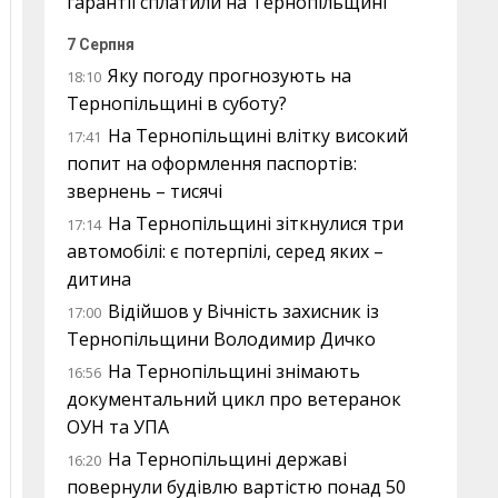
гарантії сплатили на Тернопільщині
7 Серпня
Яку погоду прогнозують на
18:10
Тернопільщині в суботу?
На Тернопільщині влітку високий
17:41
попит на оформлення паспортів:
звернень – тисячі
На Тернопільщині зіткнулися три
17:14
автомобілі: є потерпілі, серед яких –
дитина
Відійшов у Вічність захисник із
17:00
Тернопільщини Володимир Дичко
На Тернопільщині знімають
16:56
документальний цикл про ветеранок
ОУН та УПА
На Тернопільщині державі
16:20
повернули будівлю вартістю понад 50