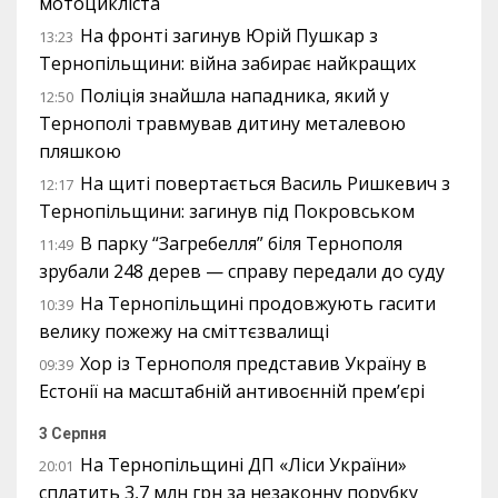
мотоцикліста
На фронті загинув Юрій Пушкар з
13:23
Тернопільщини: війна забирає найкращих
Поліція знайшла нападника, який у
12:50
Тернополі травмував дитину металевою
пляшкою
На щиті повертається Василь Ришкевич з
12:17
Тернопільщини: загинув під Покровськом
В парку “Загребелля” біля Тернополя
11:49
зрубали 248 дерев — справу передали до суду
На Тернопільщині продовжують гасити
10:39
велику пожежу на сміттєзвалищі
Хор із Тернополя представив Україну в
09:39
Естонії на масштабній антивоєнній прем’єрі
3 Серпня
На Тернопільщині ДП «Ліси України»
20:01
сплатить 3,7 млн грн за незаконну порубку