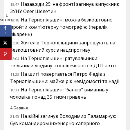
Назавжди 29: на фронті загинув випускник
13:47
ЗУНУ Олег Шелетин
1
На Тернопільщині можна безкоштовно
13:18
SHARES
пройти комп’ютерну томографію (перелік
лікарень)
1
Жителів Тернопільщини запрошують на
12:30
безкоштовний курс з нацспротиву
На Тернопільщині рятувальники
12:04
звільнили людину з понівеченого в ДТП авто
На щиті повертається Петро Федів з
11:23
Тернопільщини: майже рік невідомості та надії
На Тернопільщині “банкір” виманив у
10:31
чоловіка понад 35 тисяч гривень
4 Серпня
На війні загинув Володимир Паламарчук:
21:45
був командиром інженерно-саперного