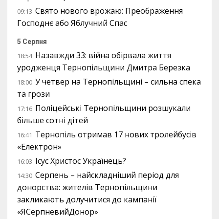
Свято нового врожаю: Преображення
09:13
Господнє або Яблучний Спас
5 Серпня
Назавжди 33: війна обірвала життя
18:54
уродженця Тернопільщини Дмитра Березка
У четвер на Тернопільщині – сильна спека
18:00
та грози
Поліцейські Тернопільщини розшукали
17:16
більше сотні дітей
Тернопіль отримав 17 нових тролейбусів
16:41
«Електрон»
Ісус Христос Українець?
16:03
Серпень – найскладніший період для
14:30
донорства: жителів Тернопільщини
закликають долучитися до кампанії
«ЯСерпневийДонор»