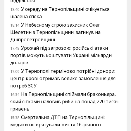
відділення
У середу на Тернопільщині очікується
18:40
шалена спека
У Небесному строю захисник Олег
18:14
Шелетин з Тернопільщини: загинув на
Дніпропетровщині
Урожай під загрозою: російські атаки
17:48
портів можуть коштувати Україні мільярди
доларів
У Тернополі терміново потрібні донори:
17:09
центр крові отримав велике замовлення для
потреб ЗСУ
На Тернопільщині спіймали браконьєра,
16:34
який сітками наловив риби на понад 220 тисяч
гривень
Смертельна ДТП на Тернопільщині:
15:38
медики не врятували життя 16-річного