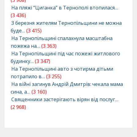
(3 908)
На пляжі “Циганка” в Тернополі втопилася…
(3 436)
З березня жителям Тернопільщини не можна
буде…
(3 415)
На Тернопільщині спалахнула масштабна
пожежа на…
(3 363)
На Тернопільщині під час пожежі житлового
будинку…
(3 347)
На Тернопільщині авто з чотирма дітьми
потрапило в…
(3 255)
На війні загинув Андрій Дмитрів: чекала мама
сина, а…
(3 160)
Священники застерігають вірян від послуг…
(2 968)