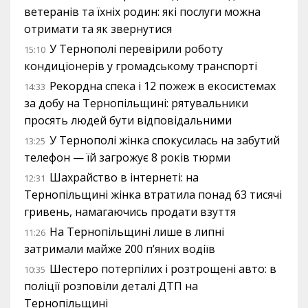
ветеранів та їхніх родин: які послуги можна
отримати та як звернутися
У Тернополі перевірили роботу
15:10
кондиціонерів у громадському транспорті
Рекордна спека і 12 пожеж в екосистемах
14:33
за добу на Тернопільщині: рятувальники
просять людей бути відповідальними
У Тернополі жінка спокусилась на забутий
13:25
телефон — їй загрожує 8 років тюрми
Шахрайство в інтернеті: на
12:31
Тернопільщині жінка втратила понад 63 тисячі
гривень, намагаючись продати взуття
На Тернопільщині лише в липні
11:26
затримали майже 200 п’яних водіїв
Шестеро потерпілих і розтрощені авто: в
10:35
поліції розповіли деталі ДТП на
Тернопільщині