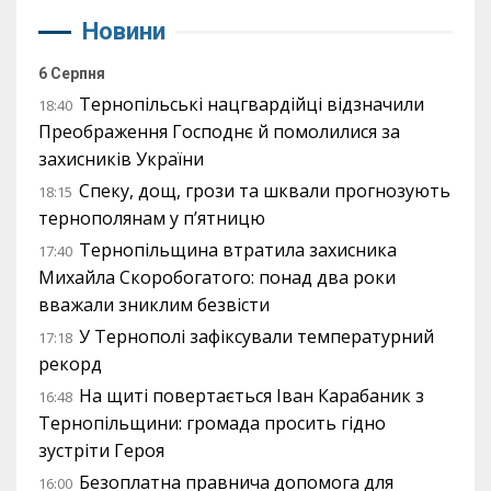
Новини
6 Серпня
Тернопільські нацгвардійці відзначили
18:40
Преображення Господнє й помолилися за
захисників України
Спеку, дощ, грози та шквали прогнозують
18:15
тернополянам у п’ятницю
Тернопільщина втратила захисника
17:40
Михайла Скоробогатого: понад два роки
вважали зниклим безвісти
У Тернополі зафіксували температурний
17:18
рекорд
На щиті повертається Іван Карабаник з
16:48
Тернопільщини: громада просить гідно
зустріти Героя
Безоплатна правнича допомога для
16:00