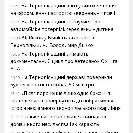
На Тернопільщині влітку високий попит
17:41
на оформлення паспортів: звернень – тисячі
На Тернопільщині зіткнулися три
17:14
автомобілі: є потерпілі, серед яких – дитина
Відійшов у Вічність захисник із
17:00
Тернопільщини Володимир Дичко
На Тернопільщині знімають
16:56
документальний цикл про ветеранок ОУН та
УПА
На Тернопільщині державі повернули
16:20
будівлю вартістю понад 50 млн грн
«Після поранення лише одне бажання –
15:43
відновитися і повернутись до побратимів»:
історія незламного тернопільського гвардійця
Скільки на Тернопільщині випадків
15:11
домашнього насильства і як карають
У Тернополі відбудуться установчі збори