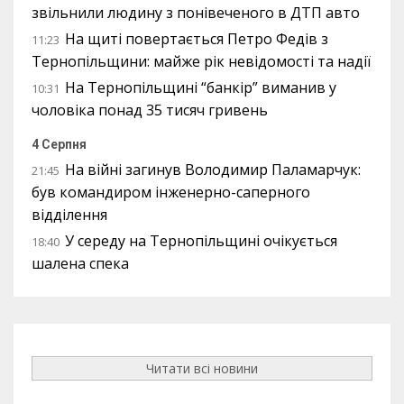
звільнили людину з понівеченого в ДТП авто
На щиті повертається Петро Федів з
11:23
Тернопільщини: майже рік невідомості та надії
На Тернопільщині “банкір” виманив у
10:31
чоловіка понад 35 тисяч гривень
4 Серпня
На війні загинув Володимир Паламарчук:
21:45
був командиром інженерно-саперного
відділення
У середу на Тернопільщині очікується
18:40
шалена спека
Читати всі новини