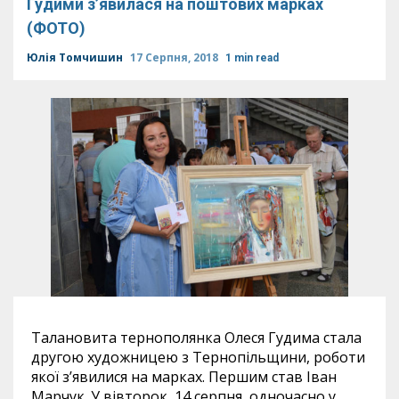
Гудими з’явилася на поштових марках
(ФОТО)
Юлія Томчишин
17 Серпня, 2018
1 min read
Талановита тернополянка Олеся Гудима стала
другою художницею з Тернопільщини, роботи
якої з’явилися на марках. Першим став Іван
Марчук. У вівторок, 14 серпня, одночасно у