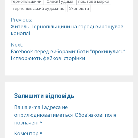
тернопільщини
Олеся Гудима
поштова марка
тернопільський художник
Укрпошта
Previous:
Continue
Житель Тернопільщини на городі вирощував
коноплі
Reading
Next:
Facebook перед виборами: боти “прокинулись”
і створюють фейкові сторінки
Залишити відповідь
Ваша e-mail адреса не
оприлюднюватиметься.
Обов’язкові поля
позначені
*
Коментар
*