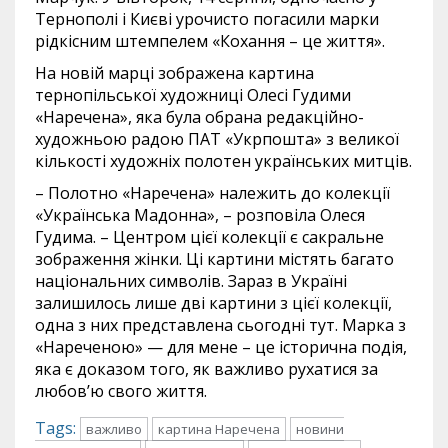
Тернополі і Києві урочисто погасили марки
рідкісним штемпелем «Кохання – це життя».
На новій марці зображена картина
тернопільської художниці Олесі Гудими
«Наречена», яка була обрана редакційно-
художньою радою ПАТ «Укрпошта» з великої
кількості художніх полотен українських митців.
– Полотно «Наречена» належить до колекції
«Українська Мадонна», – розповіла Олеся
Гудима. – Центром цієї колекції є сакральне
зображення жінки. Ці картини містять багато
національних символів. Зараз в Україні
залишилось лише дві картини з цієї колекції,
одна з них представлена сьогодні тут. Марка з
«Нареченою» — для мене – це історична подія,
яка є доказом того, як важливо рухатися за
любов’ю свого життя.
Tags:
важливо
картина Наречена
новини