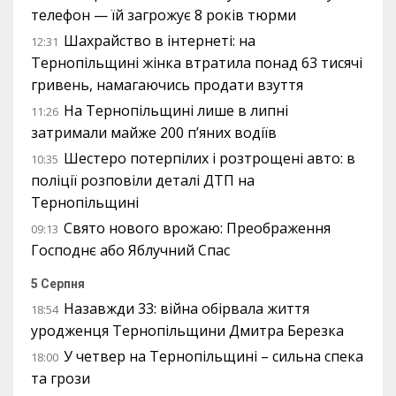
телефон — їй загрожує 8 років тюрми
Шахрайство в інтернеті: на
12:31
Тернопільщині жінка втратила понад 63 тисячі
гривень, намагаючись продати взуття
На Тернопільщині лише в липні
11:26
затримали майже 200 п’яних водіїв
Шестеро потерпілих і розтрощені авто: в
10:35
поліції розповіли деталі ДТП на
Тернопільщині
Свято нового врожаю: Преображення
09:13
Господнє або Яблучний Спас
5 Серпня
Назавжди 33: війна обірвала життя
18:54
уродженця Тернопільщини Дмитра Березка
У четвер на Тернопільщині – сильна спека
18:00
та грози