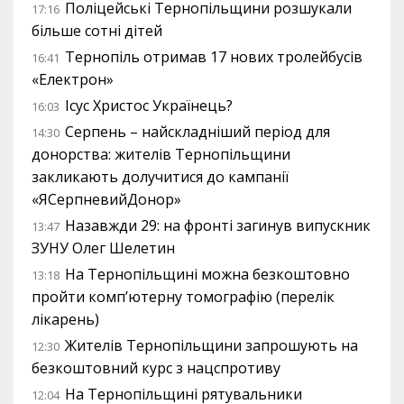
Поліцейські Тернопільщини розшукали
17:16
більше сотні дітей
Тернопіль отримав 17 нових тролейбусів
16:41
«Електрон»
Ісус Христос Українець?
16:03
Серпень – найскладніший період для
14:30
донорства: жителів Тернопільщини
закликають долучитися до кампанії
«ЯСерпневийДонор»
Назавжди 29: на фронті загинув випускник
13:47
ЗУНУ Олег Шелетин
На Тернопільщині можна безкоштовно
13:18
пройти комп’ютерну томографію (перелік
лікарень)
Жителів Тернопільщини запрошують на
12:30
безкоштовний курс з нацспротиву
На Тернопільщині рятувальники
12:04