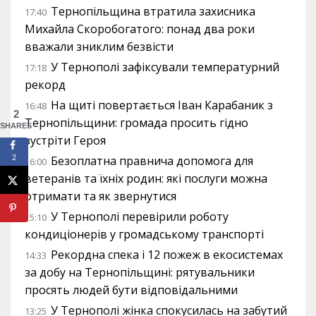
Тернопільщина втратила захисника
17:40
Михайла Скоробогатого: понад два роки
вважали зниклим безвісти
У Тернополі зафіксували температурний
17:18
рекорд
На щиті повертається Іван Карабаник з
16:48
2
Тернопільщини: громада просить гідно
SHARES
зустріти Героя
2
Безоплатна правнича допомога для
16:00
ветеранів та їхніх родин: які послуги можна
отримати та як звернутися
У Тернополі перевірили роботу
15:10
кондиціонерів у громадському транспорті
Рекордна спека і 12 пожеж в екосистемах
14:33
за добу на Тернопільщині: рятувальники
просять людей бути відповідальними
У Тернополі жінка спокусилась на забутий
13:25