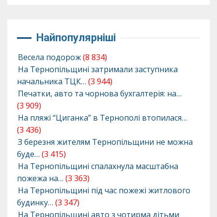
Найпопулярніші
Весела подорож
(8 834)
На Тернопільщині затримали заступника
начальника ТЦК…
(3 944)
Печатки, авто та чорнова бухгалтерія: на…
(3 909)
На пляжі “Циганка” в Тернополі втопилася…
(3 436)
З березня жителям Тернопільщини не можна
буде…
(3 415)
На Тернопільщині спалахнула масштабна
пожежа на…
(3 363)
На Тернопільщині під час пожежі житлового
будинку…
(3 347)
На Тернопільщині авто з чотирма дітьми