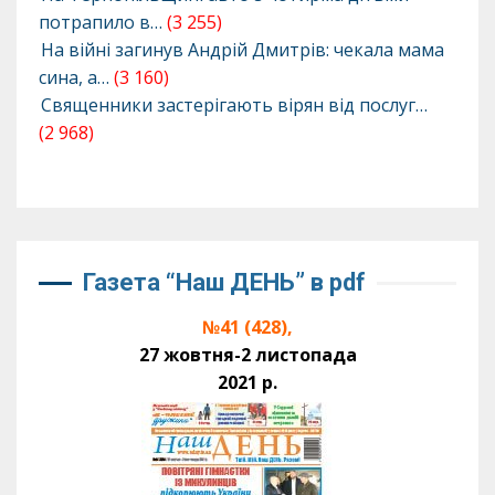
потрапило в…
(3 255)
На війні загинув Андрій Дмитрів: чекала мама
сина, а…
(3 160)
Священники застерігають вірян від послуг…
(2 968)
Газета “Наш ДЕНЬ” в pdf
№41 (428),
27 жовтня-2 листопада
2021 р.