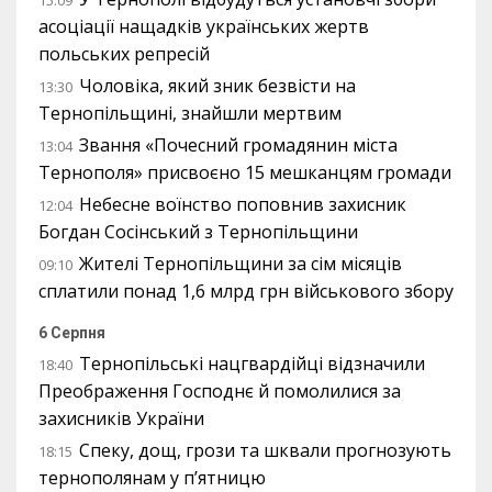
15:09
асоціації нащадків українських жертв
польських репресій
Чоловіка, який зник безвісти на
13:30
Тернопільщині, знайшли мертвим
Звання «Почесний громадянин міста
13:04
Тернополя» присвоєно 15 мешканцям громади
Небесне воїнство поповнив захисник
12:04
Богдан Сосінський з Тернопільщини
Жителі Тернопільщини за сім місяців
09:10
сплатили понад 1,6 млрд грн військового збору
6 Серпня
Тернопільські нацгвардійці відзначили
18:40
Преображення Господнє й помолилися за
захисників України
Спеку, дощ, грози та шквали прогнозують
18:15
тернополянам у п’ятницю