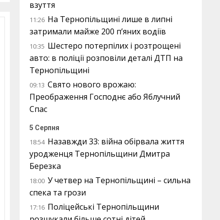
взуття
На Тернопільщині лише в липні
11:26
затримали майже 200 п’яних водіїв
Шестеро потерпілих і розтрощені
10:35
авто: в поліції розповіли деталі ДТП на
Тернопільщині
Свято нового врожаю:
09:13
Преображення Господнє або Яблучний
Спас
5 Серпня
Назавжди 33: війна обірвала життя
18:54
уродженця Тернопільщини Дмитра
Березка
У четвер на Тернопільщині – сильна
18:00
спека та грози
Поліцейські Тернопільщини
17:16
розшукали більше сотні дітей