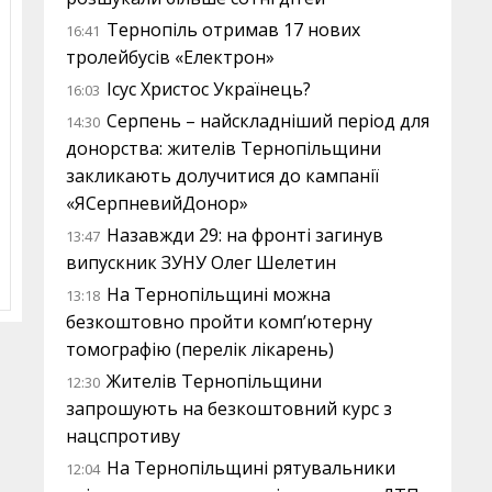
Тернопіль отримав 17 нових
16:41
тролейбусів «Електрон»
Ісус Христос Українець?
16:03
Серпень – найскладніший період для
14:30
донорства: жителів Тернопільщини
закликають долучитися до кампанії
«ЯСерпневийДонор»
Назавжди 29: на фронті загинув
13:47
випускник ЗУНУ Олег Шелетин
На Тернопільщині можна
13:18
безкоштовно пройти комп’ютерну
томографію (перелік лікарень)
Жителів Тернопільщини
12:30
запрошують на безкоштовний курс з
нацспротиву
На Тернопільщині рятувальники
12:04