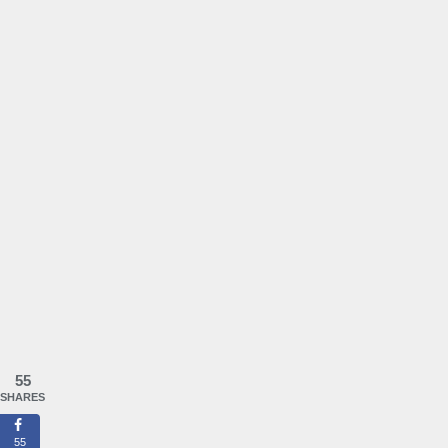
55
SHARES
55