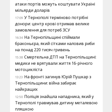
атаки портів можуть коштувати Україні
мільярди доларів
У Тернополі терміново потрібні
17:09
донори: центр крові отримав велике
замовлення для потреб ЗСУ
На Тернопільщині спіймали
16:34
браконьєра, який сітками наловив риби
на понад 220 тисяч гривень
Смертельна ДТП на Тернопільщині:
15:38
медики не врятували життя 16-річного
мотоцикліста
На фронті загинув Юрій Пушкар з
13:23
Тернопільщини: війна забирає
найкращих
Поліція знайшла нападника, який у
12:50
Тернополі травмував дитину металевою
пляшкою