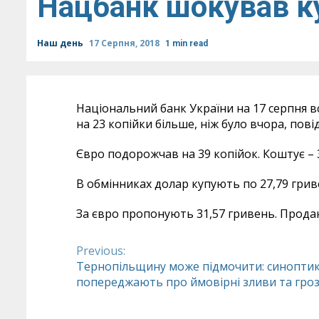
Нацбанк шокував к
Наш день
17 Серпня, 2018
1 min read
Національний банк України на 17 серпня вс
на 23 копійки більше, ніж було вчора, пові
Євро подорожчав на 39 копійок. Коштує – 
В обмінниках долар купують по 27,79 грив
За євро пропонують 31,57 гривень. Продаю
Previous:
Continue
Тернопільщину може підмочити: синопти
попереджають про ймовірні зливи та гро
Reading