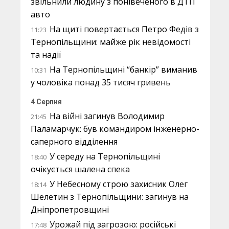
звільнили людину з понівеченого в ДТП
авто
На щиті повертається Петро Федів з
11:23
Тернопільщини: майже рік невідомості
та надії
На Тернопільщині “банкір” виманив
10:31
у чоловіка понад 35 тисяч гривень
4 Серпня
На війні загинув Володимир
21:45
Паламарчук: був командиром інженерно-
саперного відділення
У середу на Тернопільщині
18:40
очікується шалена спека
У Небесному строю захисник Олег
18:14
Шелетин з Тернопільщини: загинув на
Дніпропетровщині
Урожай під загрозою: російські
17:48