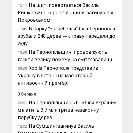
На щиті повертається Василь
12:17
Ришкевич з Тернопільщини: загинув під
Покровськом
В парку “Загребелля” біля Тернополя
11:49
зрубали 248 дерев — справу передали до
суду
На Тернопільщині продовжують
10:39
гасити велику пожежу на сміттєзвалищі
Хор із Тернополя представив
09:39
Україну в Естонії на масштабній
антивоєнній прем’єрі
3 Серпня
На Тернопільщині ДП «Ліси України»
20:01
сплатить 3,7 млн грн за незаконну
порубку дерев
На Сумщині загинув Василь
18:02