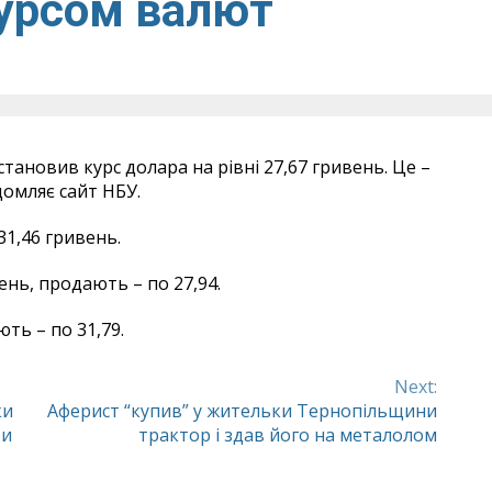
урсом валют
тановив курс долара на рівні 27,67 гривень. Це –
домляє сайт НБУ.
31,46 гривень.
ень, продають – по 27,94.
ть – по 31,79.
Next:
ки
Аферист “купив” у жительки Тернопільщини
зи
трактор і здав його на металолом