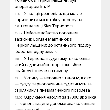
Романюк з Тернопільщини: був
оператором БпЛА
У поліції розповіли, що могло
16:28
спричинити масштабну пожежу на
сміттєзвалищі біля Тернополя
Небесне воїнство поповнив
15:29
захисник Богдан Мартинюк з
Тернопільщини: до останнього подиху
боронив рідну землю
У Тернополі судитимуть чоловіка,
15:19
який надзвичайно жорстоко вбив
знайому і знімав на камеру
У спину — неповнолітньому, в око
13:45
— сусіду: тернополянина судитимуть за
стрілянину з пневматичного пістолета
Одруження наосліп за $7000: як жінка
13:00
з Тернопільщини допомагала чоловікам
уникати мобілізації