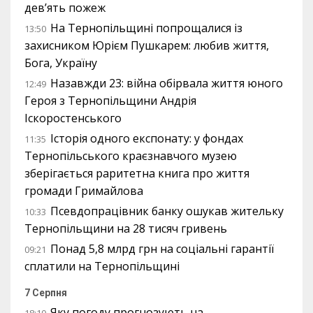
дев’ять пожеж
На Тернопільщині попрощалися із
13:50
захисником Юрієм Пушкарем: любив життя,
Бога, Україну
Назавжди 23: війна обірвала життя юного
12:49
Героя з Тернопільщини Андрія
Іскоростенського
Історія одного експонату: у фондах
11:35
Тернопільського краєзнавчого музею
зберігається раритетна книга про життя
громади Гримайлова
Псевдопрацівник банку ошукав жительку
10:33
Тернопільщини на 28 тисяч гривень
Понад 5,8 млрд грн на соціальні гарантії
09:21
сплатили на Тернопільщині
7 Серпня
Яку погоду прогнозують на