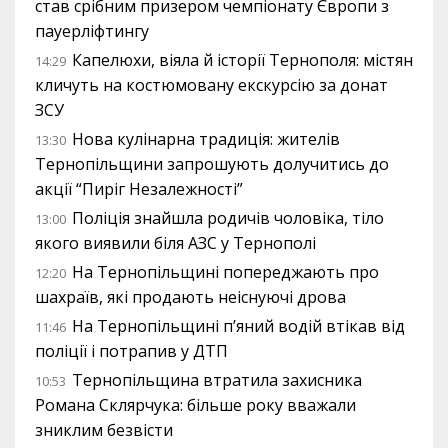
став срібним призером чемпіонату Європи з
пауерліфтингу
Капелюхи, віяла й історії Тернополя: містян
14:29
кличуть на костюмовану екскурсію за донат
ЗСУ
Нова кулінарна традиція: жителів
13:30
Тернопільщини запрошують долучитись до
акції “Пиріг Незалежності”
Поліція знайшла родичів чоловіка, тіло
13:00
якого виявили біля АЗС у Тернополі
На Тернопільщині попереджають про
12:20
шахраїв, які продають неіснуючі дрова
На Тернопільщині п’яний водій втікав від
11:46
поліції і потрапив у ДТП
Тернопільщина втратила захисника
10:53
Романа Склярчука: більше року вважали
зниклим безвісти