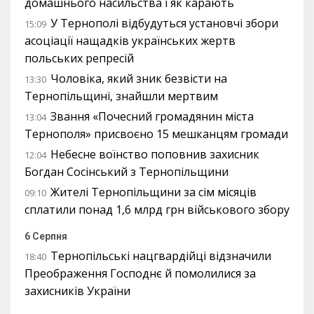
домашнього насильства і як карають
У Тернополі відбудуться установчі збори
15:09
асоціації нащадків українських жертв
польських репресій
Чоловіка, який зник безвісти на
13:30
Тернопільщині, знайшли мертвим
Звання «Почесний громадянин міста
13:04
Тернополя» присвоєно 15 мешканцям громади
Небесне воїнство поповнив захисник
12:04
Богдан Сосінський з Тернопільщини
Жителі Тернопільщини за сім місяців
09:10
сплатили понад 1,6 млрд грн військового збору
6 Серпня
Тернопільські нацгвардійці відзначили
18:40
Преображення Господнє й помолилися за
захисників України