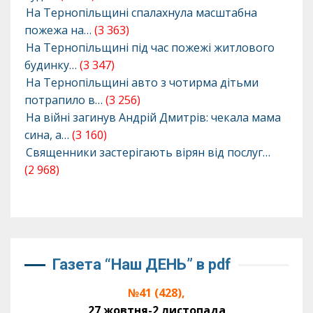
На Тернопільщині спалахнула масштабна
пожежа на…
(3 363)
На Тернопільщині під час пожежі житлового
будинку…
(3 347)
На Тернопільщині авто з чотирма дітьми
потрапило в…
(3 256)
На війні загинув Андрій Дмитрів: чекала мама
сина, а…
(3 160)
Священники застерігають вірян від послуг…
(2 968)
Газета “Наш ДЕНЬ” в pdf
№41 (428),
27 жовтня-2 листопада