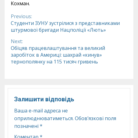
Кохман.
Previous:
Continue
Студенти ЗУНУ зустрілися з представниками
штурмової бригади Нацполіції «Лють»
Reading
Next:
Обіцяв працевлаштування та великий
заробіток в Америці: шахрай «кинув»
тернополянку на 115 тисяч гривень
Залишити відповідь
Ваша e-mail адреса не
оприлюднюватиметься.
Обов’язкові поля
позначені
*
Коментар
*