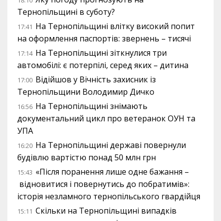
18:10
Тернопільщині в суботу?
На Тернопільщині влітку високий попит
17:41
на оформлення паспортів: звернень – тисячі
На Тернопільщині зіткнулися три
17:14
автомобілі: є потерпілі, серед яких – дитина
Відійшов у Вічність захисник із
17:00
Тернопільщини Володимир Дичко
На Тернопільщині знімають
16:56
документальний цикл про ветеранок ОУН та
УПА
На Тернопільщині державі повернули
16:20
будівлю вартістю понад 50 млн грн
«Після поранення лише одне бажання –
15:43
відновитися і повернутись до побратимів»:
історія незламного тернопільського гвардійця
Скільки на Тернопільщині випадків
15:11