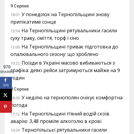
9 Серпня
У понеділок на Тернопільщині знову
18:01
припікатиме сонце
На Тернопільщині рятувальники гасили
13:54
суху траву, сміття, торф і сіно
На Тернопільщині триває підготовка до
12:00
опалювального сезону: що зроблено
Поїзди в Україні масово вибиваються з
10:22
970
графіка: деякі рейси затримуються майже на 9
SHARES
годин
970
8 Серпня
У неділю на тернополян очікує комфортна
18:00
погода
На Тернопільщині п’яний водій скоїв
17:12
аварію: 3,48 проміле алкоголю в крові
Тернопільські рятувальники гасили
14:39