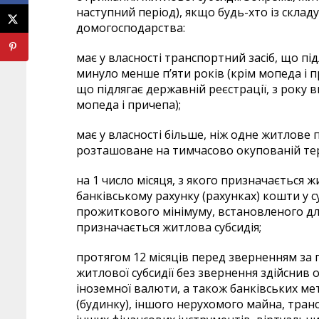
наступний період), якщо будь-хто із складу
домогосподарства:
має у власності транспортний засіб, що під
минуло менше п’яти років (крім мопеда і п
що підлягає державній реєстрації, з року 
мопеда і причепа);
має у власності більше, ніж одне житлове 
розташоване на тимчасово окупованій тер
на 1 число місяця, з якого призначається 
банківському рахунку (рахунках) кошти у 
прожиткового мінімуму, встановленого для 
призначається житлова субсидія;
протягом 12 місяців перед зверненням за 
житлової субсидії без звернення здійснив о
іноземної валюти, а також банківських ме
(будинку), іншого нерухомого майна, транс