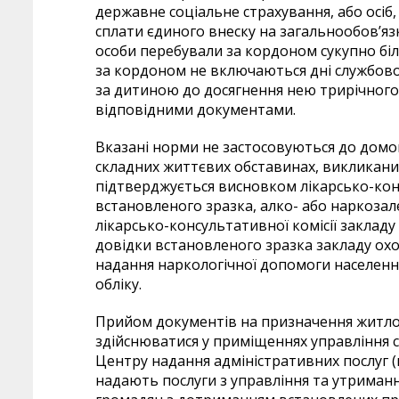
державне соціальне страхування, або осіб,
сплати єдиного внеску на загальнообов’яз
особи перебували за кордоном сукупно біл
за кордоном не включаються дні службовог
за дитиною до досягнення нею трирічного
відповідними документами.
Вказані норми не застосовуються до домог
складних життєвих обставинах, викликани
підтверджується висновком лікарсько-конс
встановленого зразка, алко- або наркоза
лікарсько-консультативної комісії закладу
довідки встановленого зразка закладу охо
надання наркологічної допомоги населенн
обліку.
Прийом документів на призначення житлови
здійснюватися у приміщеннях управління со
Центру надання адміністративних послуг (в
надають послуги з управління та утриман