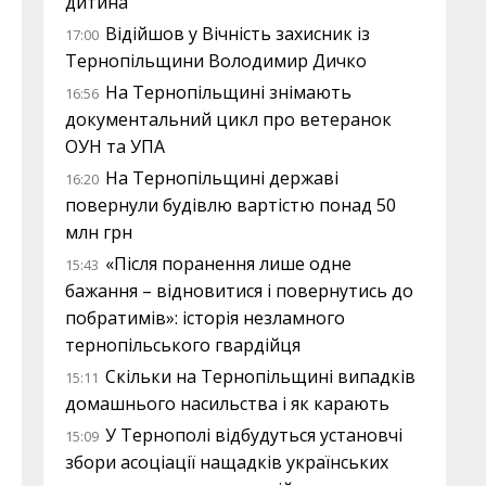
дитина
Відійшов у Вічність захисник із
17:00
Тернопільщини Володимир Дичко
На Тернопільщині знімають
16:56
документальний цикл про ветеранок
ОУН та УПА
На Тернопільщині державі
16:20
повернули будівлю вартістю понад 50
млн грн
«Після поранення лише одне
15:43
бажання – відновитися і повернутись до
побратимів»: історія незламного
тернопільського гвардійця
Скільки на Тернопільщині випадків
15:11
домашнього насильства і як карають
У Тернополі відбудуться установчі
15:09
збори асоціації нащадків українських