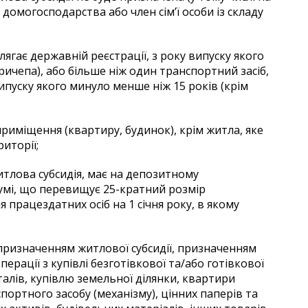
 домогосподарства або член сім’ї особи із складу
лягає державній реєстрації, з року випуску якого
ричепа), або більше ніж один транспортний засіб,
випуску якого минуло менше ніж 15 років (крім
приміщення (квартиру, будинок), крім житла, яке
иторії;
житлова субсидія, має на депозитному
сумі, що перевищує 25-кратний розмір
працездатних осіб на 1 січня року, в якому
призначенням житлової субсидії, призначенням
перації з купівлі безготівкової та/або готівкової
талів, купівлю земельної ділянки, квартири
портного засобу (механізму), цінних паперів та