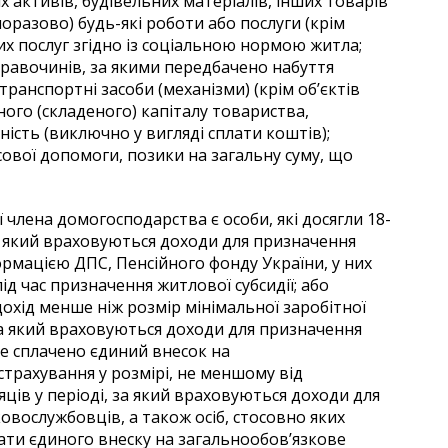
х активів, будівельних матеріалів, інших товарів
разово) будь-які роботи або послуги (крім
х послуг згідно із соціальною нормою житла;
 правочинів, за якими передбачено набуття
ранспортні засоби (механізми) (крім об’єктів
ного (складеного) капіталу товариства,
ьність (виключно у вигляді сплати коштів);
ової допомоги, позики на загальну суму, що
’ї члена домогосподарства є особи, які досягли 18-
за який враховуються доходи для призначення
нформацією ДПС, Пенсійного фонду України, у них
під час призначення житлової субсидії; або
хід менше ніж розмір мінімальної заробітної
за який враховуються доходи для призначення
 не сплачено єдиний внесок на
трахування у розмірі, не меншому від
ців у періоді, за який враховуються доходи для
ковослужбовців, а також осіб, стосовно яких
ати єдиного внеску на загальнообов’язкове