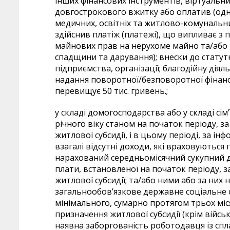
інших фінансових інструментів, віртуальни
довгострокового вжитку або оплатив (одно
медичних, освітніх та житлово-комунальни
здійснив платіж (платежі), що випливає з
майнових прав на нерухоме майно та/або т
спадщини та дарування); внески до статут
підприємства, організації; благодійну діял
надання поворотної/безповоротної фінанс
перевищує 50 тис. гривень.;
у складі домогосподарства або у складі сім
річного віку станом на початок періоду, 
житлової субсидії, і в цьому періоді, за і
взагалі відсутні доходи, які враховуються 
нарахований середньомісячний сукупний до
плати, встановленої на початок періоду, 
житлової субсидії; та/або ними або за них
загальнообов’язкове державне соціальне с
мінімального, сумарно протягом трьох міся
призначення житлової субсидії (крім війсь
наявна заборгованість роботодавця із спл