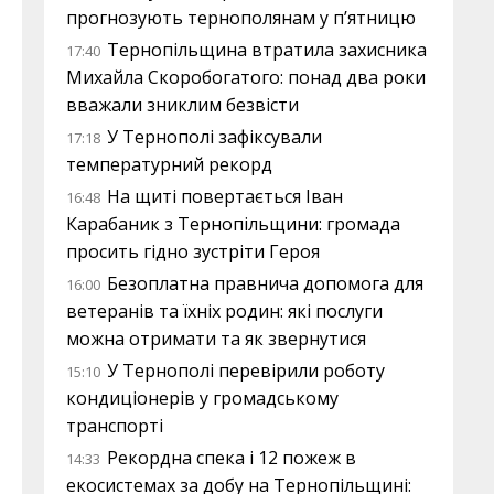
прогнозують тернополянам у п’ятницю
Тернопільщина втратила захисника
17:40
Михайла Скоробогатого: понад два роки
вважали зниклим безвісти
У Тернополі зафіксували
17:18
температурний рекорд
На щиті повертається Іван
16:48
Карабаник з Тернопільщини: громада
просить гідно зустріти Героя
Безоплатна правнича допомога для
16:00
ветеранів та їхніх родин: які послуги
можна отримати та як звернутися
У Тернополі перевірили роботу
15:10
кондиціонерів у громадському
транспорті
Рекордна спека і 12 пожеж в
14:33
екосистемах за добу на Тернопільщині: