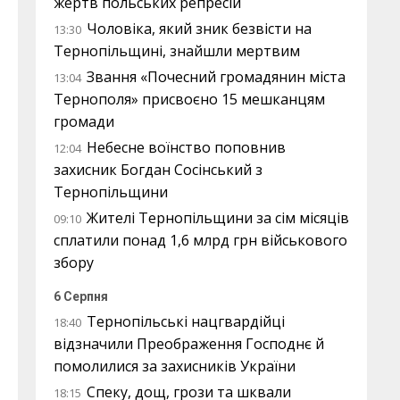
жертв польських репресій
Чоловіка, який зник безвісти на
13:30
Тернопільщині, знайшли мертвим
Звання «Почесний громадянин міста
13:04
Тернополя» присвоєно 15 мешканцям
громади
Небесне воїнство поповнив
12:04
захисник Богдан Сосінський з
Тернопільщини
Жителі Тернопільщини за сім місяців
09:10
сплатили понад 1,6 млрд грн військового
збору
6 Серпня
Тернопільські нацгвардійці
18:40
відзначили Преображення Господнє й
помолилися за захисників України
Спеку, дощ, грози та шквали
18:15