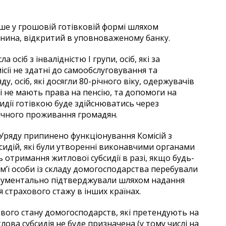
ише у грошовій готівковій формі шляхом
нина, відкритий в уповноваженому банку.
осіб з інвалідністю І групи, осіб, які за
сії не здатні до самообслуговування та
, осіб, які досягли 80-річного віку, одержувачів
і не мають права на пенсію, та допомоги на
идії готівкою буде здійснюватись через
ичного проживання громадян.
ряду припинено функціонування Комісій з
идій, які були утворенні виконавчими органами
 отримання житлової субсидії в разі, якщо будь-
ім’ї особи із складу домогосподарства перебували
окументально підтверджували шляхом надання
я страхового стажу в інших країнах.
вого стану домогосподарств, які претендують на
лова субсидія не буде призначена (у тому числі на