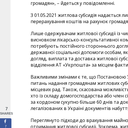
громадян», – йдеться у повідомленні.
З 01.05.2021 житлова субсидія надається л
перерахування коштів на рахунок громадя
Лише одержувачам житлової субсидії із числа 
висновком лікарсько-консультативної комі
потребують постійного стороннього догляду
державної соціальної допомоги особам, як
догляд, виплата та доставка житлової субс
відділення АТ «Укрпошта» за місцем факт
Важливими змінами є те, що Постановою У
питань надання громадянам житлових субс
місцевих рад. Також, скасована можливість
хто із складу домогосподарства або член с
за кордоном сукупно більше 60 днів та д
легалізованих в Україні документів набутт
7
SHARES
Переглянуто підходи до врахування майно
отримання житлової субсидії. Зокрема, жит
7