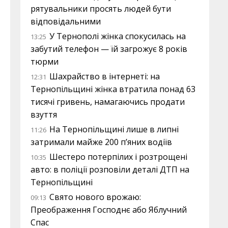
рятувальники просять людей бути
відповідальними
У Тернополі жінка спокусилась на
13:25
забутий телефон — їй загрожує 8 років
тюрми
Шахрайство в інтернеті: на
12:31
Тернопільщині жінка втратила понад 63
тисячі гривень, намагаючись продати
взуття
На Тернопільщині лише в липні
11:26
затримали майже 200 п’яних водіїв
Шестеро потерпілих і розтрощені
10:35
авто: в поліції розповіли деталі ДТП на
Тернопільщині
Свято нового врожаю:
09:13
Преображення Господнє або Яблучний
Спас