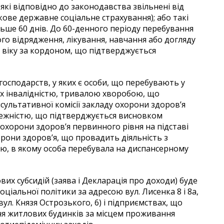
 які відповідно до законодавства звільнені від
кове державне соціальне страхування); або такі
ьше 60 днів. До 60-денного періоду перебування
о відрядження, лікування, навчання або догляду
 віку за кордоном, що підтверджується
осподарств, у яких є особи, що перебувають у
х інвалідністю, тривалою хворобою, що
ультативної комісії закладу охорони здоров’я
лежністю, що підтверджується висновком
 охорони здоров’я первинного рівня на підставі
рони здоров’я, що провадить діяльність з
ю, в якому особа перебувала на диспансерному
х субсидій (заява і Декларація про доходи) буде
ціальної політики за адресою вул. Лисенка 8 і 8а,
ул. Князя Острозького, 6) і підприємствах, що
ня житлових будинків за місцем проживання