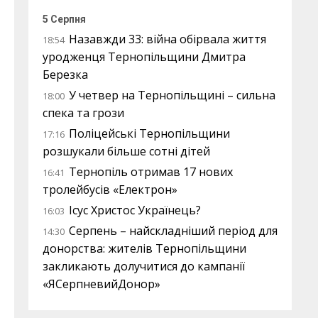
5 Серпня
Назавжди 33: війна обірвала життя
18:54
уродженця Тернопільщини Дмитра
Березка
У четвер на Тернопільщині – сильна
18:00
спека та грози
Поліцейські Тернопільщини
17:16
розшукали більше сотні дітей
Тернопіль отримав 17 нових
16:41
тролейбусів «Електрон»
Ісус Христос Українець?
16:03
Серпень – найскладніший період для
14:30
донорства: жителів Тернопільщини
закликають долучитися до кампанії
«ЯСерпневийДонор»