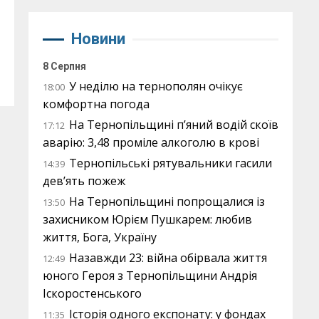
Новини
8 Серпня
У неділю на тернополян очікує
18:00
комфортна погода
На Тернопільщині п’яний водій скоїв
17:12
аварію: 3,48 проміле алкоголю в крові
Тернопільські рятувальники гасили
14:39
дев’ять пожеж
На Тернопільщині попрощалися із
13:50
захисником Юрієм Пушкарем: любив
життя, Бога, Україну
Назавжди 23: війна обірвала життя
12:49
юного Героя з Тернопільщини Андрія
Іскоростенського
Історія одного експонату: у фондах
11:35