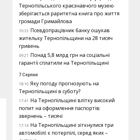
Тернопільського краєзнавчого музею
зберігається раритетна книга про життя
громади Гримайлова
Псевдопрацівник банку ошукав
10:33
жительку Тернопільщини на 28 тисяч
гривень
Понад 5,8 млрд грн на соціальні
09:21
гарантії сплатили на Тернопільщині
7 Серпня
Яку погоду прогнозують на
18:10
Тернопільщині в суботу?
На Тернопільщині влітку високий
17:41
попит на оформлення паспортів:
звернень – тисячі
На Тернопільщині зіткнулися три
17:14
автомобілі: є потерпілі, серед яких –