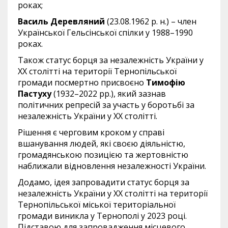
роках;
Василь Деревляний
(23.08.1962 р. н.) – член
Української Гельсінської спілки у 1988–1990
роках.
Також статус борця за незалежність України у
ХХ столітті на території Тернопільської
громади посмертно присвоєно
Тимофію
Пастуху
(1932–2022 рр.), який зазнав
політичних репресій за участь у боротьбі за
незалежність України у ХХ столітті.
Рішення є черговим кроком у справі
вшанування людей, які своєю діяльністю,
громадянською позицією та жертовністю
наближали відновлення незалежності України.
Додамо, ідея запровадити статус борця за
незалежність України у XX столітті на території
Тернопільської міської територіальної
громади виникла у Тернополі у 2023 році.
Підставою для запровадження місцевого