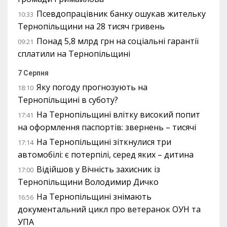
Псевдопрацівник банку ошукав жительку
10:33
Тернопільщини на 28 тисяч гривень
Понад 5,8 млрд грн на соціальні гарантії
09:21
сплатили на Тернопільщині
7 Серпня
Яку погоду прогнозують на
18:10
Тернопільщині в суботу?
На Тернопільщині влітку високий попит
17:41
на оформлення паспортів: звернень – тисячі
На Тернопільщині зіткнулися три
17:14
автомобілі: є потерпілі, серед яких – дитина
Відійшов у Вічність захисник із
17:00
Тернопільщини Володимир Дичко
На Тернопільщині знімають
16:56
документальний цикл про ветеранок ОУН та
УПА