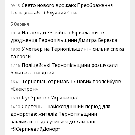
Свято нового врожаю: Преображення
09:13
Господнє або Яблучний Спас
5 Серпня
Назавжди 33: війна обірвала життя
18:54
уродженця Тернопільщини Дмитра Березка
У четвер на Тернопільщині – сильна спека
18:00
та грози
Поліцейські Тернопільщини розшукали
17:16
більше сотні дітей
Тернопіль отримав 17 нових тролейбусів
16:41
«Електрон»
Ісус Христос Українець?
16:03
Серпень – найскладніший період для
14:30
донорства: жителів Тернопільщини
закликають долучитися до кампанії
«ЯСерпневийДонор»