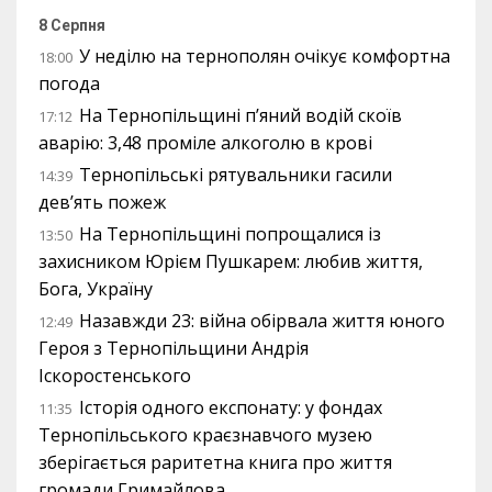
8 Серпня
У неділю на тернополян очікує комфортна
18:00
погода
На Тернопільщині п’яний водій скоїв
17:12
аварію: 3,48 проміле алкоголю в крові
Тернопільські рятувальники гасили
14:39
дев’ять пожеж
На Тернопільщині попрощалися із
13:50
захисником Юрієм Пушкарем: любив життя,
Бога, Україну
Назавжди 23: війна обірвала життя юного
12:49
Героя з Тернопільщини Андрія
Іскоростенського
Історія одного експонату: у фондах
11:35
Тернопільського краєзнавчого музею
зберігається раритетна книга про життя
громади Гримайлова