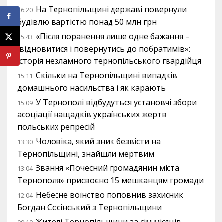
На Тернопільщині державі повернули
16:20
будівлю вартістю понад 50 млн грн
«Після поранення лише одне бажання –
15:43
відновитися і повернутись до побратимів»:
історія незламного тернопільського гвардійця
Скільки на Тернопільщині випадків
15:11
домашнього насильства і як карають
У Тернополі відбудуться установчі збори
15:09
асоціації нащадків українських жертв
польських репресій
Чоловіка, який зник безвісти на
13:30
Тернопільщині, знайшли мертвим
Звання «Почесний громадянин міста
13:04
Тернополя» присвоєно 15 мешканцям громади
Небесне воїнство поповнив захисник
12:04
Богдан Сосінський з Тернопільщини
Жителі Тернопільщини за сім місяців