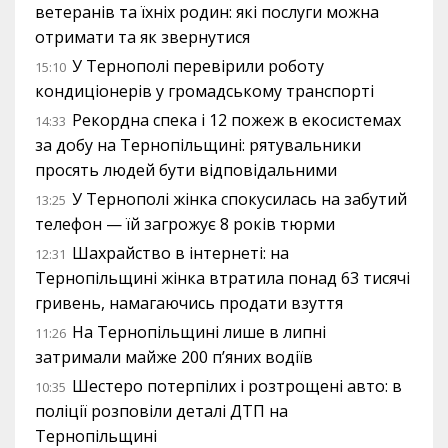
ветеранів та їхніх родин: які послуги можна
отримати та як звернутися
У Тернополі перевірили роботу
15:10
кондиціонерів у громадському транспорті
Рекордна спека і 12 пожеж в екосистемах
14:33
за добу на Тернопільщині: рятувальники
просять людей бути відповідальними
У Тернополі жінка спокусилась на забутий
13:25
телефон — їй загрожує 8 років тюрми
Шахрайство в інтернеті: на
12:31
Тернопільщині жінка втратила понад 63 тисячі
гривень, намагаючись продати взуття
На Тернопільщині лише в липні
11:26
затримали майже 200 п’яних водіїв
Шестеро потерпілих і розтрощені авто: в
10:35
поліції розповіли деталі ДТП на
Тернопільщині