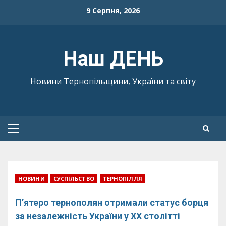
Skip
9 Серпня, 2026
to
content
Наш ДЕНЬ
Новини Тернопільщини, України та світу
Primary
Menu
НОВИНИ
СУСПІЛЬСТВО
ТЕРНОПІЛЛЯ
П’ятеро тернополян отримали статус борця
за незалежність України у ХХ столітті