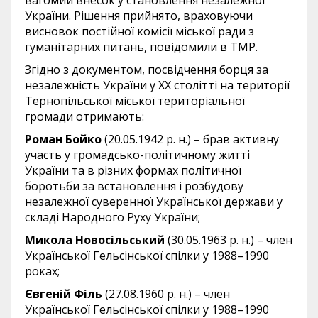
вагомий внесок у становлення незалежної
України. Рішення прийнято, враховуючи
висновок постійної комісії міської ради з
гуманітарних питань, повідомили в ТМР.
Згідно з документом, посвідчення борця за
незалежність України у ХХ столітті на території
Тернопільської міської територіальної
громади отримають:
Роман Бойко
(20.05.1942 р. н.) – брав активну
участь у громадсько-політичному житті
України та в різних формах політичної
боротьби за встановлення і розбудову
незалежної суверенної Української держави у
складі Народного Руху України;
Микола Новосільський
(30.05.1963 р. н.) – член
Української Гельсінської спілки у 1988–1990
роках;
Євгеній Філь
(27.08.1960 р. н.) – член
Української Гельсінської спілки у 1988–1990