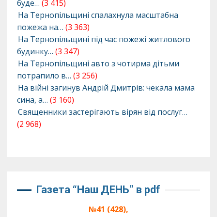
буде…
(3 415)
На Тернопільщині спалахнула масштабна
пожежа на…
(3 363)
На Тернопільщині під час пожежі житлового
будинку…
(3 347)
На Тернопільщині авто з чотирма дітьми
потрапило в…
(3 256)
На війні загинув Андрій Дмитрів: чекала мама
сина, а…
(3 160)
Священники застерігають вірян від послуг…
(2 968)
Газета “Наш ДЕНЬ” в pdf
№41 (428),