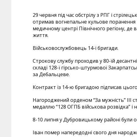
29 червня під час обстрілу з РПГ і стрілец
отримав вогнепальне кульове поранення г
медичному центрі Північного регіону, де в
життя.
Військовослужбовець 14-ї бригади.
Строкову службу проходив у 80-їй десантній
складі 128-ї гірсько-штурмової Закарпатсь
за Дебальцеве.
Контракт із 14-ю бригадою підписав цьогор
Нагороджений орденом “За мужність” III с
медаллю “128 ОГПБ військова розвідка” і 
8-10 липня у Дубровицькому районі були 
Іван помер напередодні свого дня народже