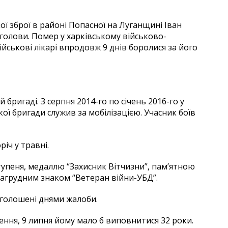
ької зброї в районі Попасної на Луганщині Іван
олови. Помер у харківському військово-
ійськові лікарі впродовж 9 днів боролися за його
 бригаді. З серпня 2014-го по січень 2016-го у
кої бригади служив за мобілізацією. Учасник боїв
іч у травні.
тупеня, медаллю “Захисник Вітчизни”, пам’ятною
нагрудним знаком “Ветеран війни-УБД”.
оголошені днями жалоби.
ння, 9 липня йому мало б виповнитися 32 роки.