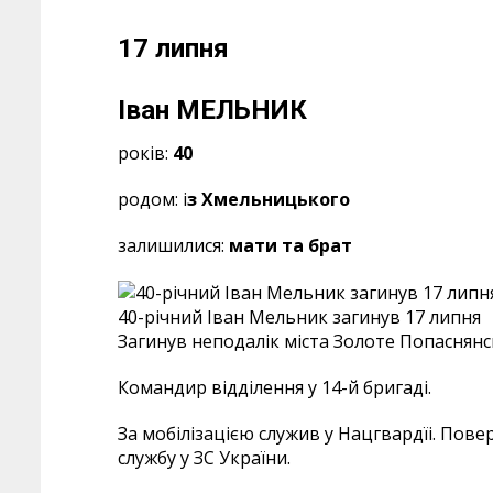
17 липня
Іван МЕЛЬНИК
років:
40
родом: і
з Хмельницького
залишилися:
мати та брат
40-річний Іван Мельник загинув 17 липня
Загинув неподалік міста Золоте Попаснянс
Командир відділення у 14-й бригаді.
За мобілізацією служив у Нацгвардїі. Пов
службу у ЗС України.