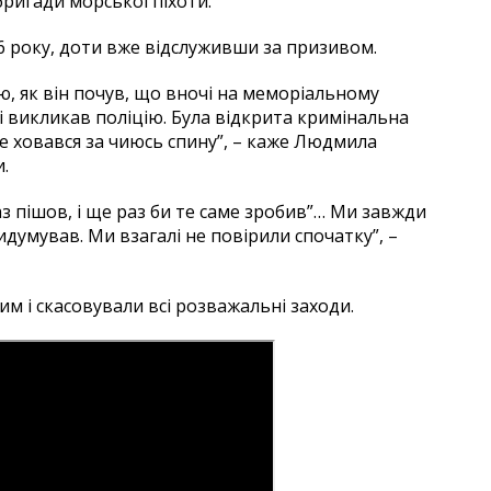
бригади морської піхоти.
16 року, доти вже відслуживши за призивом.
ю, як він почув, що вночі на меморіальному
і викликав поліцію. Була відкрита кримінальна
с не ховався за чиюсь спину”, – каже Людмила
.
раз пішов, і ще раз би те саме зробив”… Ми завжди
думував. Ми взагалі не повірили спочатку”, –
м і скасовували всі розважальні заходи.