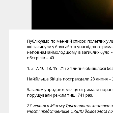
Публікуємо поіменний список полеглих у ли
які загинули у боях або ж унаслідок отрим
неповна.Наймолодшому із загиблих було – 
обстрілів – 40.
1, 3, 7, 10, 18, 19, 21 і 24 липня обійшлося
Найбільше бійців постраждали 28 липня – 
Загалом упродовж місяця отримали поранен
порушували режим тиші 741 раз.
27 червня в Мінську Тристороння контактна 
участі представників ОРДЛО домовилася про