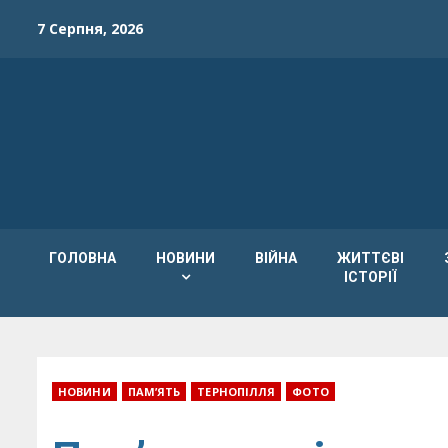
Skip
7 Серпня, 2026
to
content
ГОЛОВНА
НОВИНИ
ВІЙНА
ЖИТТЄВІ
ІСТОРІЇ
НОВИНИ
ПАМ’ЯТЬ
ТЕРНОПІЛЛЯ
ФОТО