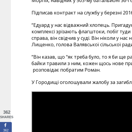
Морпіх, навідник у 503-му батальйоні 36-ї 
Підписав контракт на службу у березні 20
“Едуард у нас відважний хлопець. Пригаду
комплексі зрізають флагштоки, побіг туди 
справа, він свідчив у суді. Він ніколи у на
Лищенко, голова Валявської сільської ради
“Він казав, що “як треба було, то я би ще 
байки травили з ним, кожен щось нове при
розповідає побратим Роман.
У Городищі оголошували жалобу за загибли
362
SHARES
362