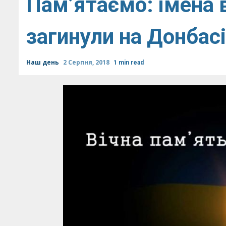
Пам’ятаємо: імена вс
загинули на Донбасі
Наш день
2 Серпня, 2018
1 min read