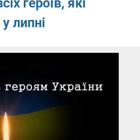
іх героїв, які
 у липні