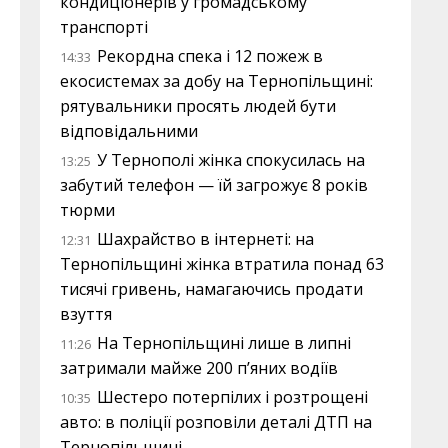
кондиціонерів у громадському
транспорті
Рекордна спека і 12 пожеж в
14:33
екосистемах за добу на Тернопільщині:
рятувальники просять людей бути
відповідальними
У Тернополі жінка спокусилась на
13:25
забутий телефон — їй загрожує 8 років
тюрми
Шахрайство в інтернеті: на
12:31
Тернопільщині жінка втратила понад 63
тисячі гривень, намагаючись продати
взуття
На Тернопільщині лише в липні
11:26
затримали майже 200 п’яних водіїв
Шестеро потерпілих і розтрощені
10:35
авто: в поліції розповіли деталі ДТП на
Тернопільщині