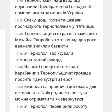
Тернопільські нацгвардійці
18:40
відзначили Преображення Господнє й
помолилися за захисників України
Спеку, дощ, грози та шквали
18:15
прогнозують тернополянам у п’ятницю
Тернопільщина втратила захисника
17:40
Михайла Скоробогатого: понад два роки
вважали зниклим безвісти
У Тернополі зафіксували
17:18
температурний рекорд
На щиті повертається Іван
16:48
Карабаник з Тернопільщини: громада
просить гідно зустріти Героя
Безоплатна правнича допомога для
16:00
ветеранів та їхніх родин: які послуги
можна отримати та як звернутися
У Тернополі перевірили роботу
15:10