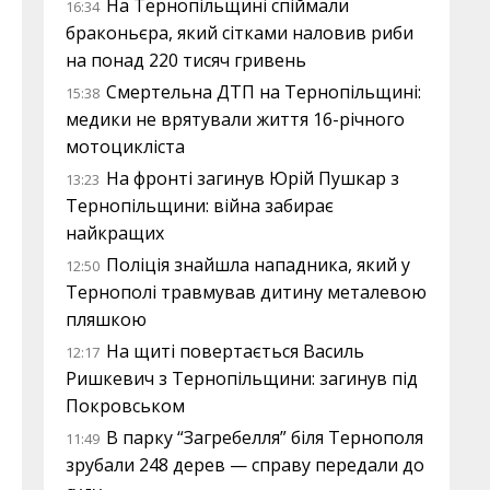
На Тернопільщині спіймали
16:34
браконьєра, який сітками наловив риби
на понад 220 тисяч гривень
Смертельна ДТП на Тернопільщині:
15:38
медики не врятували життя 16-річного
мотоцикліста
На фронті загинув Юрій Пушкар з
13:23
Тернопільщини: війна забирає
найкращих
Поліція знайшла нападника, який у
12:50
Тернополі травмував дитину металевою
пляшкою
На щиті повертається Василь
12:17
Ришкевич з Тернопільщини: загинув під
Покровськом
В парку “Загребелля” біля Тернополя
11:49
зрубали 248 дерев — справу передали до