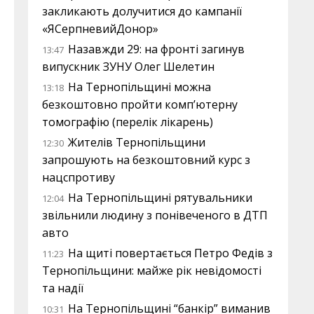
закликають долучитися до кампанії
«ЯСерпневийДонор»
Назавжди 29: на фронті загинув
13:47
випускник ЗУНУ Олег Шелетин
На Тернопільщині можна
13:18
безкоштовно пройти комп’ютерну
томографію (перелік лікарень)
Жителів Тернопільщини
12:30
запрошують на безкоштовний курс з
нацспротиву
На Тернопільщині рятувальники
12:04
звільнили людину з понівеченого в ДТП
авто
На щиті повертається Петро Федів з
11:23
Тернопільщини: майже рік невідомості
та надії
На Тернопільщині “банкір” виманив
10:31