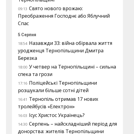
Свято нового врожаю:
09:13
Преображення Господнє або Яблучний
Спас
5 Серпня
Назавжди 33: війна обірвала життя
18:54
уродженця Тернопільщини Дмитра
Березка
У четвер на Тернопільщині – сильна
18:00
спека та грози
Поліцейські Тернопільщини
17:16
розшукали більше сотні дітей
Тернопіль отримав 17 нових
16:41
тролейбусів «Електрон»
Ісус Христос Українець?
16:03
Серпень – найскладніший період для
14:30
донорства: жителів Тернопільщини