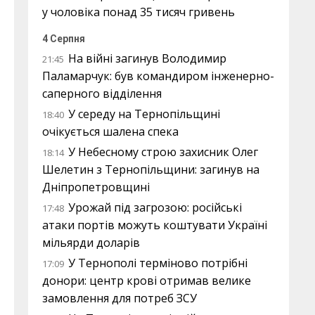
у чоловіка понад 35 тисяч гривень
4 Серпня
На війні загинув Володимир
21:45
Паламарчук: був командиром інженерно-
саперного відділення
У середу на Тернопільщині
18:40
очікується шалена спека
У Небесному строю захисник Олег
18:14
Шелетин з Тернопільщини: загинув на
Дніпропетровщині
Урожай під загрозою: російські
17:48
атаки портів можуть коштувати Україні
мільярди доларів
У Тернополі терміново потрібні
17:09
донори: центр крові отримав велике
замовлення для потреб ЗСУ