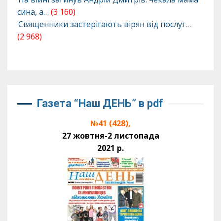
сина, а…
(3 160)
Священники застерігають вірян від послуг…
(2 968)
Газета “Наш ДЕНЬ” в pdf
№41 (428),
27 жовтня-2 листопада
2021 р.