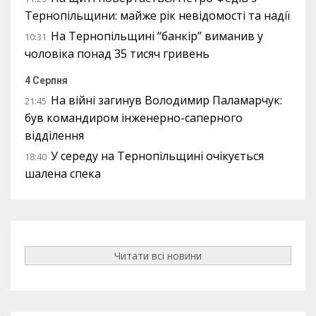
Тернопільщини: майже рік невідомості та надії
На Тернопільщині “банкір” виманив у
10:31
чоловіка понад 35 тисяч гривень
4 Серпня
На війні загинув Володимир Паламарчук:
21:45
був командиром інженерно-саперного
відділення
У середу на Тернопільщині очікується
18:40
шалена спека
Читати всі новини