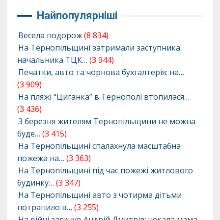
Найпопулярніші
Весела подорож
(8 834)
На Тернопільщині затримали заступника
начальника ТЦК…
(3 944)
Печатки, авто та чорнова бухгалтерія: на…
(3 909)
На пляжі “Циганка” в Тернополі втопилася…
(3 436)
З березня жителям Тернопільщини не можна
буде…
(3 415)
На Тернопільщині спалахнула масштабна
пожежа на…
(3 363)
На Тернопільщині під час пожежі житлового
будинку…
(3 347)
На Тернопільщині авто з чотирма дітьми
потрапило в…
(3 255)
На війні загинув Андрій Дмитрів: чекала мама