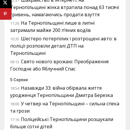
Шахрайство в інтернеті: на
12:31
Тернопільщині жінка втратила понад 63 тисячі
гривень, намагаючись продати взуття
На Тернопільщині лише в липні
11:26
затримали майже 200 п’яних водіїв
Шестеро потерпілих і розтрощені авто: в
10:35
поліції розповіли деталі ДТП на
Тернопільщині
Свято нового врожаю: Преображення
09:13
Господнє або Яблучний Спас
5 Серпня
Назавжди 33: війна обірвала життя
18:54
уродженця Тернопільщини Дмитра Березка
У четвер на Тернопільщині – сильна спека
18:00
та грози
Поліцейські Тернопільщини розшукали
17:16
більше сотні дітей