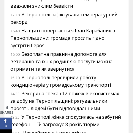
вважали зниклим безвісти
У Тернополі зафіксували температурний
17:18
рекорд
На щиті повертається Іван Карабаник з
16:48
Тернопільщини: громада просить гідно
зустріти Героя
Безоплатна правнича допомога для
16:00
ветеранів та їхніх родин: які послуги можна
отримати та як звернутися
У Тернополі перевірили роботу
15:10
кондиціонерів у громадському транспорті
Рекордна спека і 12 пожеж в екосистемах
14:33
за добу на Тернопільщині: рятувальники
4
просять людей бути відповідальними
SHARES
У Тернополі жінка спокусилась на забутий
13:25
телефон — їй загрожує 8 років тюрми
4