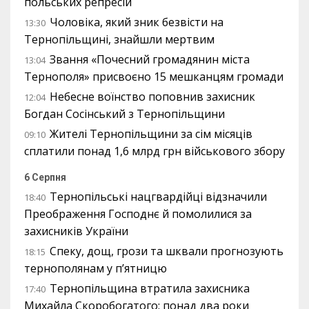
польських репресій
Чоловіка, який зник безвісти на
13:30
Тернопільщині, знайшли мертвим
Звання «Почесний громадянин міста
13:04
Тернополя» присвоєно 15 мешканцям громади
Небесне воїнство поповнив захисник
12:04
Богдан Сосінський з Тернопільщини
Жителі Тернопільщини за сім місяців
09:10
сплатили понад 1,6 млрд грн військового збору
6 Серпня
Тернопільські нацгвардійці відзначили
18:40
Преображення Господнє й помолилися за
захисників України
Спеку, дощ, грози та шквали прогнозують
18:15
тернополянам у п’ятницю
Тернопільщина втратила захисника
17:40
Михайла Скоробогатого: понад два роки