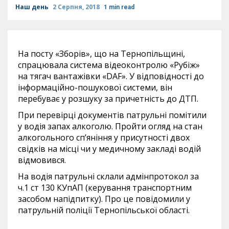
Наш день
2 Серпня, 2018
1 min read
На посту «Зборів», що на Тернопільщині,
спрацювала система відеоконтролю «Рубіж»
на тягач вантажівки «DAF». У відповідності до
інформаційно-пошукової системи, він
перебуває у розшуку за причетність до ДТП.
При перевірці документів патрульні помітили
у водія запах алкоголю. Пройти огляд на стан
алкогольного сп’яніння у присутності двох
свідків на місці чи у медичному закладі водій
відмовився.
На водія патрульні склали адмінпротокол за
ч.1 ст 130 КУпАП (керування транспортним
засобом напідпитку). Про це повідомили у
патрульній поліції Тернопільської області.