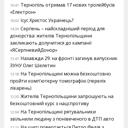
Тернопіль отримав 17 нових тролейбусів
16:41
«Електрон»
Ісус Христос Українець?
16:03
Серпень – найскладніший період для
14:30
донорства: жителів Тернопільщини
закликають долучитися до кампанії
«ЯСерпневийДонор»
Назавжди 29: на фронті загинув випускник
13:47
ЗУНУ Олег Шелетин
На Тернопільщині можна безкоштовно
13:18
пройти комп’ютерну томографію (перелік
лікарень)
Жителів Тернопільщини запрошують на
12:30
безкоштовний курс з нацспротиву
На Тернопільщині рятувальники
12:04
звільнили людину з понівеченого в ДТП авто
На щиті повертається Петро Федів з
11:23