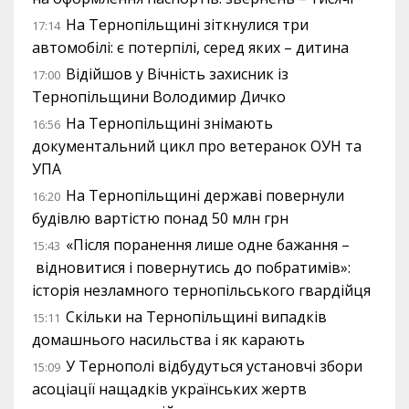
На Тернопільщині зіткнулися три
17:14
автомобілі: є потерпілі, серед яких – дитина
Відійшов у Вічність захисник із
17:00
Тернопільщини Володимир Дичко
На Тернопільщині знімають
16:56
документальний цикл про ветеранок ОУН та
УПА
На Тернопільщині державі повернули
16:20
будівлю вартістю понад 50 млн грн
«Після поранення лише одне бажання –
15:43
відновитися і повернутись до побратимів»:
історія незламного тернопільського гвардійця
Скільки на Тернопільщині випадків
15:11
домашнього насильства і як карають
У Тернополі відбудуться установчі збори
15:09
асоціації нащадків українських жертв