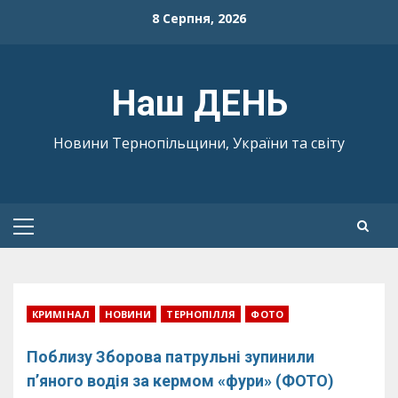
Skip
8 Серпня, 2026
to
content
Наш ДЕНЬ
Новини Тернопільщини, України та світу
Primary
Menu
КРИМІНАЛ
НОВИНИ
ТЕРНОПІЛЛЯ
ФОТО
Поблизу Зборова патрульні зупинили
п’яного водія за кермом «фури» (ФОТО)