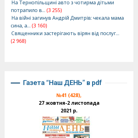
На Тернопільщині авто з чотирма дітьми
потрапило в…
(3 255)
На війні загинув Андрій Дмитрів: чекала мама
сина, а…
(3 160)
Священники застерігають вірян від послуг…
(2 968)
Газета “Наш ДЕНЬ” в pdf
№41 (428),
27 жовтня-2 листопада
2021 р.