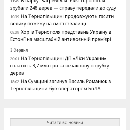
В парку “Загребелля” біля Тернополя
11:49
зрубали 248 дерев — справу передали до суду
На Тернопільщині продовжують гасити
10:39
велику пожежу на сміттєзвалищі
Хор із Тернополя представив Україну в
09:39
Естонії на масштабній антивоєнній прем’єрі
3 Серпня
На Тернопільщині ДП «Ліси України»
20:01
сплатить 3,7 млн грн за незаконну порубку
дерев
На Сумщині загинув Василь Романюк з
18:02
Тернопільщини: був оператором БпЛА
Читати всі новини