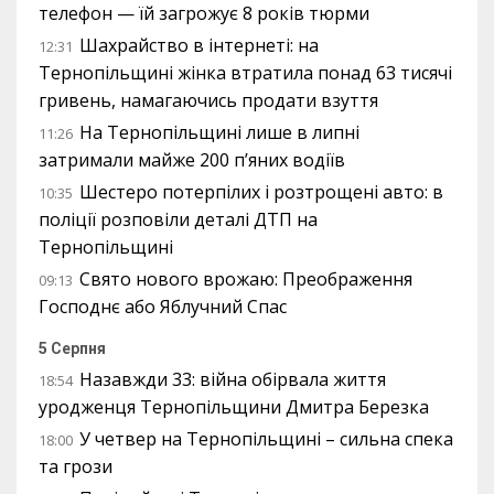
телефон — їй загрожує 8 років тюрми
Шахрайство в інтернеті: на
12:31
Тернопільщині жінка втратила понад 63 тисячі
гривень, намагаючись продати взуття
На Тернопільщині лише в липні
11:26
затримали майже 200 п’яних водіїв
Шестеро потерпілих і розтрощені авто: в
10:35
поліції розповіли деталі ДТП на
Тернопільщині
Свято нового врожаю: Преображення
09:13
Господнє або Яблучний Спас
5 Серпня
Назавжди 33: війна обірвала життя
18:54
уродженця Тернопільщини Дмитра Березка
У четвер на Тернопільщині – сильна спека
18:00
та грози