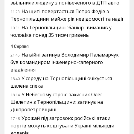
звільнили людину з понівеченого в ДТП авто
На щиті повертається Петро Федів з
11:23
Тернопільщини: майже рік невідомості та надії
На Тернопільщині “банкір” виманив у
10:31
чоловіка понад 35 тисяч гривень
4 Серпня
На війні загинув Володимир Паламарчук:
21:45
був командиром інженерно-саперного
відділення
У середу на Тернопільщині очікується
18:40
шалена спека
У Небесному строю захисник Олег
18:14
Шелетин з Тернопільщини: загинув на
Дніпропетровщині
Урожай під загрозою: російські атаки
17:48
портів можуть коштувати Україні мільярди
доларів