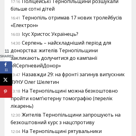
Поліцейські Тернопільщини розшукали
17:16
більше сотні дітей
Тернопіль отримав 17 нових тролейбусів
16:41
«Електрон»
Ісус Христос Українець?
16:03
Серпень – найскладніший період для
14:30
донорства: жителів Тернопільщини
11
SHARES
закликають долучитися до кампанії
«ЯСерпневийДонор»
11
Назавжди 29: на фронті загинув випускник
13:47
ЗУНУ Олег Шелетин
На Тернопільщині можна безкоштовно
13:18
пройти комп’ютерну томографію (перелік
лікарень)
Жителів Тернопільщини запрошують на
12:30
безкоштовний курс з нацспротиву
На Тернопільщині рятувальники
12:04