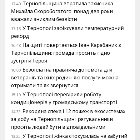
Тернопільщина втратила захисника
17:40
Михайла Скоробогатого: понад два роки
вважали зниклим безвісти
У Тернополі зафіксували температурний
17:18
рекорд
На щиті повертається Іван Карабаник з
16:48
Тернопільщини: громада просить гідно
зустріти Героя
Безоплатна правнича допомога для
16:00
ветеранів та їхніх родин: які послуги можна
отримати та як звернутися
У Тернополі перевірили роботу
15:10
кондиціонерів у громадському транспорті
Рекордна спека і 12 пожеж в екосистемах
14:33
за добу на Тернопільщині: рятувальники
просять людей бути відповідальними
У Тернополі жінка спокусилась на забутий
13:25