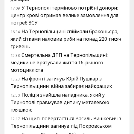
У Тернополі терміново потрібні донори:
17:09
центр крові отримав велике замовлення для
потреб ЗСУ
На Тернопільщині спіймали браконьєра,
16:34
який сітками наловив риби на понад 220 тисяч
гривень
Смертельна ДТП на Тернопільщині:
15:38
медики не врятували життя 16-річного
мотоцикліста
На фронті загинув Юрій Пушкар з
13:23
Тернопільщини: війна забирає найкращих
Поліція знайшла нападника, який у
12:50
Тернополі травмував дитину металевою
пляшкою
На щиті повертається Василь Ришкевич з
12:17
Тернопільщини: загинув під Покровськом