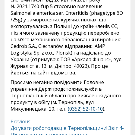
№ 2021.1740-fup 5 стосовно виявлення
Salmonella enterica ser. Enteritidis (phagetype 6D
/25g) у заморожених курячих ніжках, що
експортувались з Польщі до країн-членів ЄС,
після чого зазначену продукцію перероблено
на м’ясо механічного обвалювання (виробник:
Cedrob S.A., Ciechanów; відправник: AMP
Logistyka Sp. z o.o., Plonsk) та надіслано до
України (отримувач: ТОВ «Аркада Фінанс», вул.
Журналістів, 13, м. Дніпро, 49023). Про це
йдеться на сайті відомства.
Просимо негайно повідомити Головне
управління Держпродспоживслужби в
Тернопільській області про виявлення даного
продукту в обігу (м. Тернопіль, вул.
Микулинецька, 20, тел.:
(0352) 52-10-10
).
Previous:
Continue
До уваги роботодавців Тернопільщини! Звіт 4-
ПН подається за новою формою