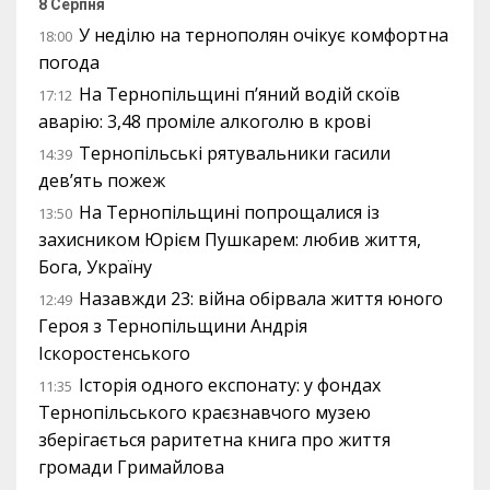
8 Серпня
У неділю на тернополян очікує комфортна
18:00
погода
На Тернопільщині п’яний водій скоїв
17:12
аварію: 3,48 проміле алкоголю в крові
Тернопільські рятувальники гасили
14:39
дев’ять пожеж
На Тернопільщині попрощалися із
13:50
захисником Юрієм Пушкарем: любив життя,
Бога, Україну
Назавжди 23: війна обірвала життя юного
12:49
Героя з Тернопільщини Андрія
Іскоростенського
Історія одного експонату: у фондах
11:35
Тернопільського краєзнавчого музею
зберігається раритетна книга про життя
громади Гримайлова