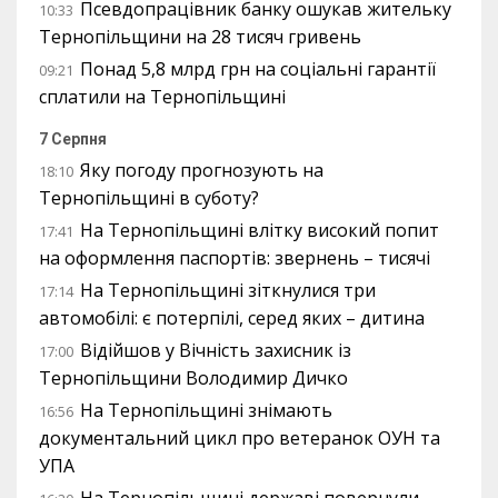
Псевдопрацівник банку ошукав жительку
10:33
Тернопільщини на 28 тисяч гривень
Понад 5,8 млрд грн на соціальні гарантії
09:21
сплатили на Тернопільщині
7 Серпня
Яку погоду прогнозують на
18:10
Тернопільщині в суботу?
На Тернопільщині влітку високий попит
17:41
на оформлення паспортів: звернень – тисячі
На Тернопільщині зіткнулися три
17:14
автомобілі: є потерпілі, серед яких – дитина
Відійшов у Вічність захисник із
17:00
Тернопільщини Володимир Дичко
На Тернопільщині знімають
16:56
документальний цикл про ветеранок ОУН та
УПА