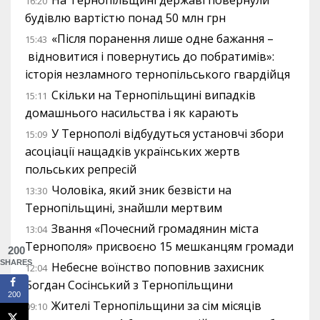
На Тернопільщині державі повернули
16:20
будівлю вартістю понад 50 млн грн
«Після поранення лише одне бажання –
15:43
відновитися і повернутись до побратимів»:
історія незламного тернопільського гвардійця
Скільки на Тернопільщині випадків
15:11
домашнього насильства і як карають
У Тернополі відбудуться установчі збори
15:09
асоціації нащадків українських жертв
польських репресій
Чоловіка, який зник безвісти на
13:30
Тернопільщині, знайшли мертвим
Звання «Почесний громадянин міста
13:04
Тернополя» присвоєно 15 мешканцям громади
200
SHARES
Небесне воїнство поповнив захисник
12:04
Богдан Сосінський з Тернопільщини
200
Жителі Тернопільщини за сім місяців
09:10