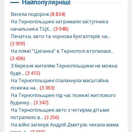
Найпопулярніші
Весела подорож
(8 834)
На Тернопільщині затримали заступника
начальника ТЦК…
(3 948)
Печатки, авто та чорнова бухгалтерія: на…
(3 909)
На пляжі “Циганка” в Тернополі втопилася…
(3 436)
З березня жителям Тернопільщини не можна
буде…
(3 415)
На Тернопільщині спалахнула масштабна
пожежа на…
(3 363)
На Тернопільщині під час пожежі житлового
будинку…
(3 347)
На Тернопільщині авто з чотирма дітьми
потрапило в…
(3 256)
На війні загинув Андрій Дмитрів: чекала мама