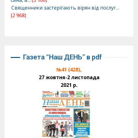
сина, а…
(3 160)
Священники застерігають вірян від послуг…
(2 968)
Газета “Наш ДЕНЬ” в pdf
№41 (428),
27 жовтня-2 листопада
2021 р.