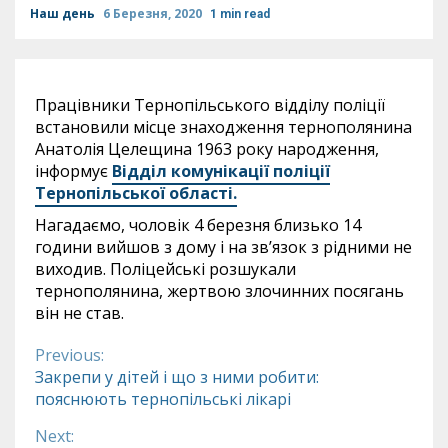
Наш день
6 Березня, 2020
1 min read
Працівники Тернопільського відділу поліції
встановили місце знаходження тернополянина
Анатолія Целещина 1963 року народження,
інформує
Відділ комунікації поліції
Тернопільської області.
Нагадаємо, чоловік 4 березня близько 14
години вийшов з дому і на зв’язок з рідними не
виходив. Поліцейські розшукали
тернополянина, жертвою злочинних посягань
він не став.
Previous:
Continue
Закрепи у дітей і що з ними робити:
пояснюють тернопільські лікарі
Reading
Next: