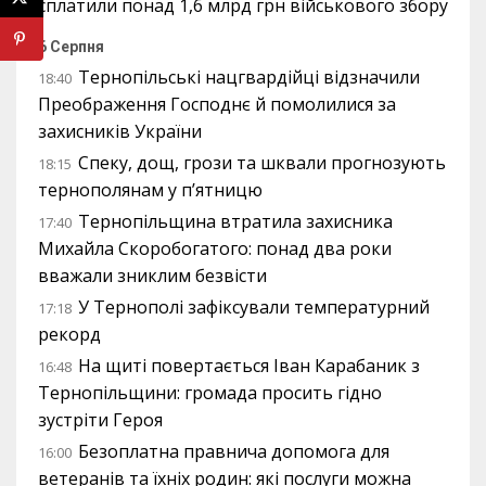
сплатили понад 1,6 млрд грн військового збору
6 Серпня
Тернопільські нацгвардійці відзначили
18:40
Преображення Господнє й помолилися за
захисників України
Спеку, дощ, грози та шквали прогнозують
18:15
тернополянам у п’ятницю
Тернопільщина втратила захисника
17:40
Михайла Скоробогатого: понад два роки
вважали зниклим безвісти
У Тернополі зафіксували температурний
17:18
рекорд
На щиті повертається Іван Карабаник з
16:48
Тернопільщини: громада просить гідно
зустріти Героя
Безоплатна правнича допомога для
16:00
ветеранів та їхніх родин: які послуги можна