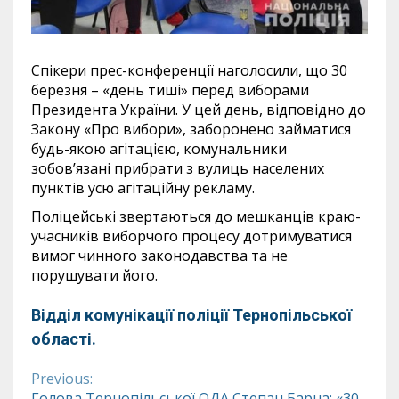
Спікери прес-конференції наголосили, що 30
березня – «день тиші» перед виборами
Президента України. У цей день, відповідно до
Закону «Про вибори», заборонено займатися
будь-якою агітацією, комунальники
зобов’язані прибрати з вулиць населених
пунктів усю агітаційну рекламу.
Поліцейські звертаються до мешканців краю-
учасників виборчого процесу дотримуватися
вимог чинного законодавства та не
порушувати його.
Відділ комунікації поліції Тернопільської
області.
Previous:
Continue
Голова Тернопільської ОДА Степан Барна: «30-