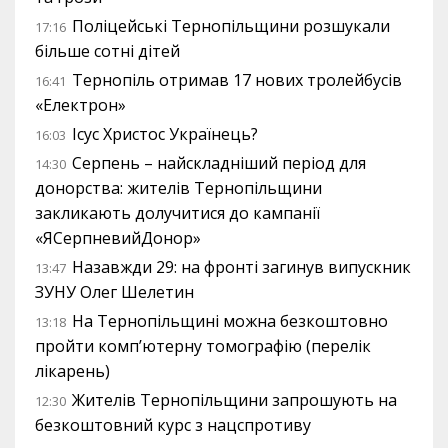
Поліцейські Тернопільщини розшукали
17:16
більше сотні дітей
Тернопіль отримав 17 нових тролейбусів
16:41
«Електрон»
Ісус Христос Українець?
16:03
Серпень – найскладніший період для
14:30
донорства: жителів Тернопільщини
закликають долучитися до кампанії
«ЯСерпневийДонор»
Назавжди 29: на фронті загинув випускник
13:47
ЗУНУ Олег Шелетин
На Тернопільщині можна безкоштовно
13:18
пройти комп’ютерну томографію (перелік
лікарень)
Жителів Тернопільщини запрошують на
12:30
безкоштовний курс з нацспротиву