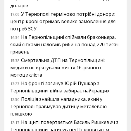
доларів
У Тернополі терміново потрібні донори:
17:09
центр крові отримав велике замовлення для
потреб ЗСУ
На Тернопільщині спіймали браконьєра,
16:34
який сітками наловив риби на понад 220 тисяч
гривень
Смертельна ДТП на Тернопільщині:
15:38
медики не врятували життя 16-річного
мотоцикліста
На фронті загинув Юрій Пушкар з
13:23
Тернопільщини: війна забирає найкращих
Поліція знайшла нападника, який у
12:50
Тернополі травмував дитину металевою
пляшкою
На щиті повертається Василь Ришкевич з
12:17
Тернопільщини: загинув під Покровськом