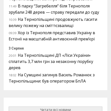
В парку “Загребелля” біля Тернополя
11:49
зрубали 248 дерев — справу передали до суду
На Тернопільщині продовжують гасити
10:39
велику пожежу на сміттєзвалищі
Хор із Тернополя представив Україну в
09:39
Естонії на масштабній антивоєнній прем’єрі
3 Серпня
На Тернопільщині ДП «Ліси України»
20:01
сплатить 3,7 млн грн за незаконну порубку
дерев
На Сумщині загинув Василь Романюк з
18:02
Тернопільщини: був оператором БпЛА
Читати всі новини