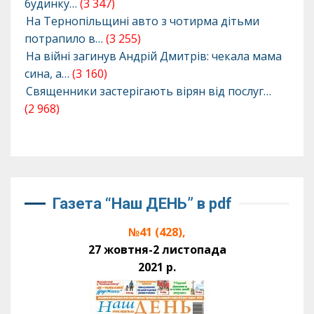
будинку…
(3 347)
На Тернопільщині авто з чотирма дітьми
потрапило в…
(3 255)
На війні загинув Андрій Дмитрів: чекала мама
сина, а…
(3 160)
Священники застерігають вірян від послуг…
(2 968)
Газета “Наш ДЕНЬ” в pdf
№41 (428),
27 жовтня-2 листопада
2021 р.