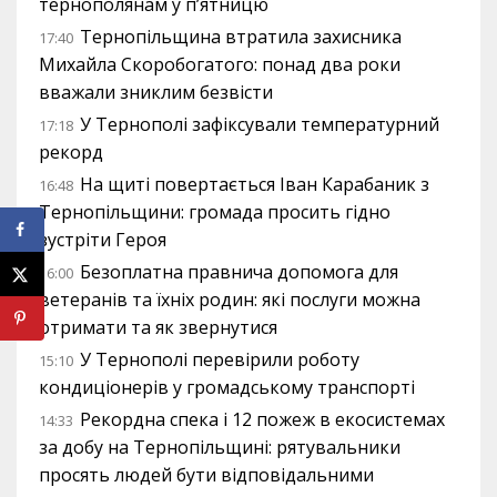
тернополянам у п’ятницю
Тернопільщина втратила захисника
17:40
Михайла Скоробогатого: понад два роки
вважали зниклим безвісти
У Тернополі зафіксували температурний
17:18
рекорд
На щиті повертається Іван Карабаник з
16:48
Тернопільщини: громада просить гідно
зустріти Героя
Безоплатна правнича допомога для
16:00
ветеранів та їхніх родин: які послуги можна
отримати та як звернутися
У Тернополі перевірили роботу
15:10
кондиціонерів у громадському транспорті
Рекордна спека і 12 пожеж в екосистемах
14:33
за добу на Тернопільщині: рятувальники
просять людей бути відповідальними