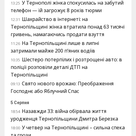
У Тернополі жінка спокусилась на забутий
13:25
телефон — їй загрожує 8 років тюрми
Шахрайство в інтернеті: на
12:31
Тернопільщині жінка втратила понад 63 тисячі
гривень, намагаючись продати взуття
На Тернопільщині лише в липні
11:26
затримали майже 200 п’яних водіїв
Шестеро потерпілих і розтрощені авто: в
10:35
поліції розповіли деталі ДТП на
Тернопільщині
Свято нового врожаю: Преображення
09:13
Господнє або Яблучний Спас
5 Серпня
Назавжди 33: війна обірвала життя
18:54
уродженця Тернопільщини Дмитра Березка
У четвер на Тернопільщині – сильна спека
18:00
та грози