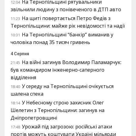
На Тернопільщині рятувальники
12:04
звільнили людину з понівеченого в ДТП авто
На щиті повертається Петро Федів з
11:23
Тернопільщини: майже рік невідомості та надії
На Тернопільщині “банкір” виманив у
10:31
чоловіка понад 35 тисяч гривень
4 Серпня
На війні загинув Володимир Паламарчук:
21:45
був командиром інженерно-саперного
відділення
У середу на Тернопільщині очікується
18:40
шалена спека
У Небесному строю захисник Олег
18:14
Шелетин з Тернопільщини: загинув на
Дніпропетровщині
Урожай під загрозою: російські атаки
17:48
портів можуть коштувати Україні мільярди