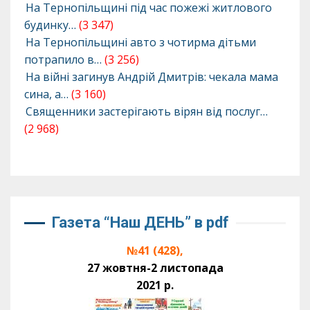
На Тернопільщині під час пожежі житлового
будинку…
(3 347)
На Тернопільщині авто з чотирма дітьми
потрапило в…
(3 256)
На війні загинув Андрій Дмитрів: чекала мама
сина, а…
(3 160)
Священники застерігають вірян від послуг…
(2 968)
Газета “Наш ДЕНЬ” в pdf
№41 (428),
27 жовтня-2 листопада
2021 р.