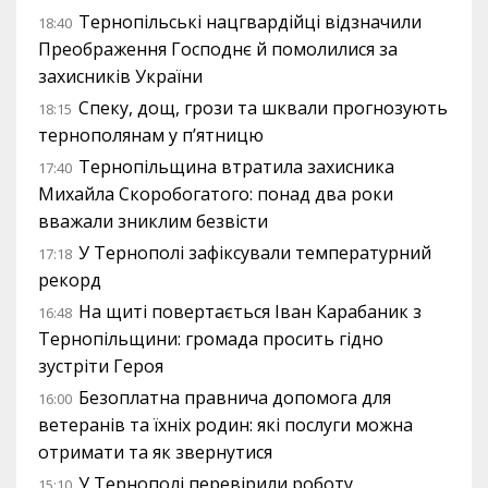
Тернопільські нацгвардійці відзначили
18:40
Преображення Господнє й помолилися за
захисників України
Спеку, дощ, грози та шквали прогнозують
18:15
тернополянам у п’ятницю
Тернопільщина втратила захисника
17:40
Михайла Скоробогатого: понад два роки
вважали зниклим безвісти
У Тернополі зафіксували температурний
17:18
рекорд
На щиті повертається Іван Карабаник з
16:48
Тернопільщини: громада просить гідно
зустріти Героя
Безоплатна правнича допомога для
16:00
ветеранів та їхніх родин: які послуги можна
отримати та як звернутися
У Тернополі перевірили роботу
15:10