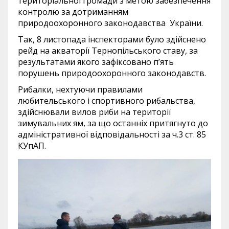
територіальної громади з метою забезпечення
контролю за дотриманням
природоохоронного законодавства України.
Так, 8 листопада інспекторами було здійснено
рейд на акваторії Тернопільського ставу, за
результатами якого зафіксовано п’ять
порушень природоохоронного законодавств.
Рибалки, нехтуючи правилами
любительського і спортивного рибальства,
здійснювали вилов риби на території
зимувальних ям, за що останніх притягнуто до
адміністративної відповідальності за ч.3 ст. 85
КУпАП.