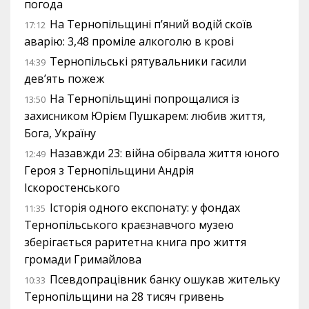
погода
На Тернопільщині п’яний водій скоїв
17:12
аварію: 3,48 проміле алкоголю в крові
Тернопільські рятувальники гасили
14:39
дев’ять пожеж
На Тернопільщині попрощалися із
13:50
захисником Юрієм Пушкарем: любив життя,
Бога, Україну
Назавжди 23: війна обірвала життя юного
12:49
Героя з Тернопільщини Андрія
Іскоростенського
Історія одного експонату: у фондах
11:35
Тернопільського краєзнавчого музею
зберігається раритетна книга про життя
громади Гримайлова
Псевдопрацівник банку ошукав жительку
10:33
Тернопільщини на 28 тисяч гривень