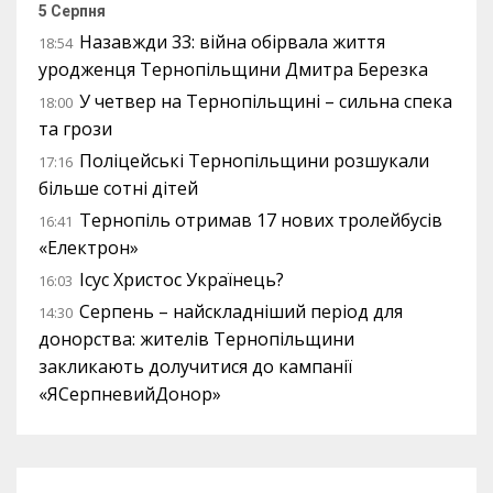
5 Серпня
Назавжди 33: війна обірвала життя
18:54
уродженця Тернопільщини Дмитра Березка
У четвер на Тернопільщині – сильна спека
18:00
та грози
Поліцейські Тернопільщини розшукали
17:16
більше сотні дітей
Тернопіль отримав 17 нових тролейбусів
16:41
«Електрон»
Ісус Христос Українець?
16:03
Серпень – найскладніший період для
14:30
донорства: жителів Тернопільщини
закликають долучитися до кампанії
«ЯСерпневийДонор»