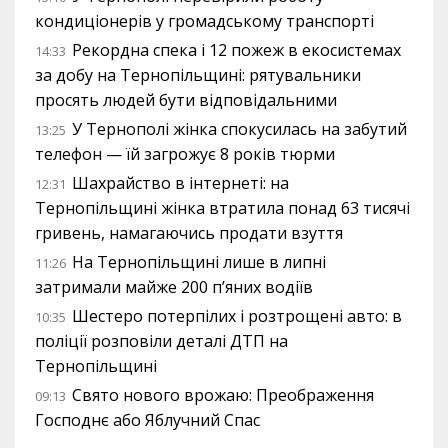
кондиціонерів у громадському транспорті
Рекордна спека і 12 пожеж в екосистемах
14:33
за добу на Тернопільщині: рятувальники
просять людей бути відповідальними
У Тернополі жінка спокусилась на забутий
13:25
телефон — їй загрожує 8 років тюрми
Шахрайство в інтернеті: на
12:31
Тернопільщині жінка втратила понад 63 тисячі
гривень, намагаючись продати взуття
На Тернопільщині лише в липні
11:26
затримали майже 200 п’яних водіїв
Шестеро потерпілих і розтрощені авто: в
10:35
поліції розповіли деталі ДТП на
Тернопільщині
Свято нового врожаю: Преображення
09:13
Господнє або Яблучний Спас