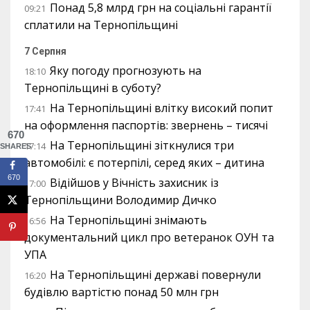
Понад 5,8 млрд грн на соціальні гарантії
09:21
сплатили на Тернопільщині
7 Серпня
Яку погоду прогнозують на
18:10
Тернопільщині в суботу?
На Тернопільщині влітку високий попит
17:41
на оформлення паспортів: звернень – тисячі
670
На Тернопільщині зіткнулися три
17:14
SHARES
автомобілі: є потерпілі, серед яких – дитина
670
Відійшов у Вічність захисник із
17:00
Тернопільщини Володимир Дичко
На Тернопільщині знімають
16:56
документальний цикл про ветеранок ОУН та
УПА
На Тернопільщині державі повернули
16:20
будівлю вартістю понад 50 млн грн