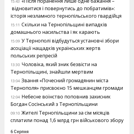
«Після поранення лише одне бажання –
15:43
відновитися і повернутись до побратимів»:
історія незламного тернопільського гвардійця
Скільки на Тернопільщині випадків
15:11
домашнього насильства і як карають
У Тернополі відбудуться установчі збори
15:09
асоціації нащадків українських жертв
польських репресій
Чоловіка, який зник безвісти на
13:30
Тернопільщині, знайшли мертвим
Звання «Почесний громадянин міста
13:04
Тернополя» присвоєно 15 мешканцям громади
Небесне воїнство поповнив захисник
12:04
Богдан Сосінський з Тернопільщини
Жителі Тернопільщини за сім місяців
09:10
сплатили понад 1,6 млрд грн військового збору
6 Серпня