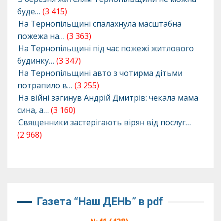
буде…
(3 415)
На Тернопільщині спалахнула масштабна
пожежа на…
(3 363)
На Тернопільщині під час пожежі житлового
будинку…
(3 347)
На Тернопільщині авто з чотирма дітьми
потрапило в…
(3 255)
На війні загинув Андрій Дмитрів: чекала мама
сина, а…
(3 160)
Священники застерігають вірян від послуг…
(2 968)
Газета “Наш ДЕНЬ” в pdf