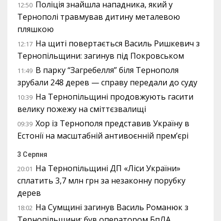
Поліція знайшла нападника, який у
12:50
Тернополі травмував дитину металевою
пляшкою
На щиті повертається Василь Ришкевич з
12:17
Тернопільщини: загинув під Покровськом
В парку “Загребелля” біля Тернополя
11:49
зрубали 248 дерев — справу передали до суду
На Тернопільщині продовжують гасити
10:39
велику пожежу на сміттєзвалищі
Хор із Тернополя представив Україну в
09:39
Естонії на масштабній антивоєнній прем’єрі
3 Серпня
На Тернопільщині ДП «Ліси України»
20:01
сплатить 3,7 млн грн за незаконну порубку
дерев
На Сумщині загинув Василь Романюк з
18:02
Тернопільщини: був оператором БпЛА