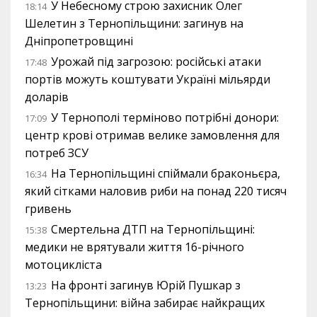
У Небесному строю захисник Олег
18:14
Шелетин з Тернопільщини: загинув на
Дніпропетровщині
Урожай під загрозою: російські атаки
17:48
портів можуть коштувати Україні мільярди
доларів
У Тернополі терміново потрібні донори:
17:09
центр крові отримав велике замовлення для
потреб ЗСУ
На Тернопільщині спіймали браконьєра,
16:34
який сітками наловив риби на понад 220 тисяч
гривень
Смертельна ДТП на Тернопільщині:
15:38
медики не врятували життя 16-річного
мотоцикліста
На фронті загинув Юрій Пушкар з
13:23
Тернопільщини: війна забирає найкращих