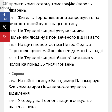
пройти комп’ютерну томографію (перелік
264
SHARES
лікарень)
Жителів Тернопільщини запрошують на
12:30
264
безкоштовний курс з нацспротиву
На Тернопільщині рятувальники
12:04
звільнили людину з понівеченого в ДТП авто
На щиті повертається Петро Федів з
11:23
Тернопільщини: майже рік невідомості та надії
На Тернопільщині “банкір” виманив у
10:31
чоловіка понад 35 тисяч гривень
4 Серпня
На війні загинув Володимир Паламарчук:
21:45
був командиром інженерно-саперного
відділення
У середу на Тернопільщині очікується
18:40
шалена спека