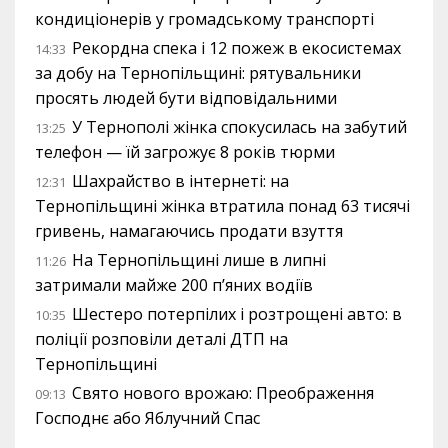
кондиціонерів у громадському транспорті
Рекордна спека і 12 пожеж в екосистемах
14:33
за добу на Тернопільщині: рятувальники
просять людей бути відповідальними
У Тернополі жінка спокусилась на забутий
13:25
телефон — їй загрожує 8 років тюрми
Шахрайство в інтернеті: на
12:31
Тернопільщині жінка втратила понад 63 тисячі
гривень, намагаючись продати взуття
На Тернопільщині лише в липні
11:26
затримали майже 200 п’яних водіїв
Шестеро потерпілих і розтрощені авто: в
10:35
поліції розповіли деталі ДТП на
Тернопільщині
Свято нового врожаю: Преображення
09:13
Господнє або Яблучний Спас