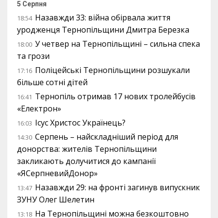
5 Серпня
Назавжди 33: війна обірвала життя
18:54
уродженця Тернопільщини Дмитра Березка
У четвер на Тернопільщині – сильна спека
18:00
та грози
Поліцейські Тернопільщини розшукали
17:16
більше сотні дітей
Тернопіль отримав 17 нових тролейбусів
16:41
«Електрон»
Ісус Христос Українець?
16:03
Серпень – найскладніший період для
14:30
донорства: жителів Тернопільщини
закликають долучитися до кампанії
«ЯСерпневийДонор»
Назавжди 29: на фронті загинув випускник
13:47
ЗУНУ Олег Шелетин
На Тернопільщині можна безкоштовно
13:18