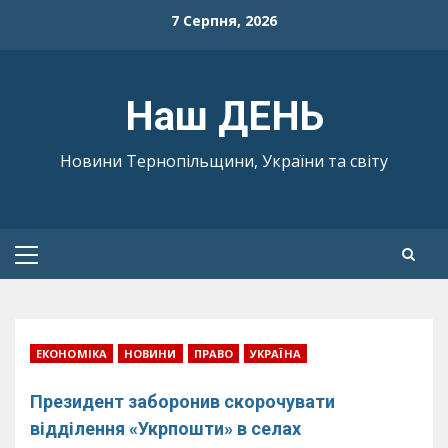
Skip
7 Серпня, 2026
to
content
Наш ДЕНЬ
Новини Тернопільщини, України та світу
Primary
Menu
ЕКОНОМІКА
НОВИНИ
ПРАВО
УКРАЇНА
Президент заборонив скорочувати
відділення «Укрпошти» в селах