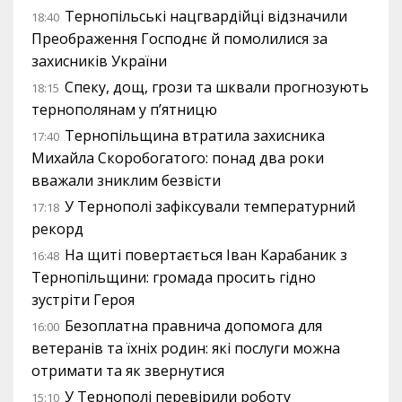
Тернопільські нацгвардійці відзначили
18:40
Преображення Господнє й помолилися за
захисників України
Спеку, дощ, грози та шквали прогнозують
18:15
тернополянам у п’ятницю
Тернопільщина втратила захисника
17:40
Михайла Скоробогатого: понад два роки
вважали зниклим безвісти
У Тернополі зафіксували температурний
17:18
рекорд
На щиті повертається Іван Карабаник з
16:48
Тернопільщини: громада просить гідно
зустріти Героя
Безоплатна правнича допомога для
16:00
ветеранів та їхніх родин: які послуги можна
отримати та як звернутися
У Тернополі перевірили роботу
15:10