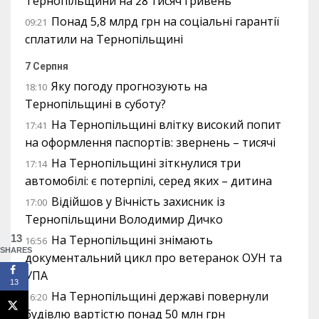
Тернопільщини на 28 тисяч гривень
Понад 5,8 млрд грн на соціальні гарантії
09:21
сплатили на Тернопільщині
7 Серпня
Яку погоду прогнозують на
18:10
Тернопільщині в суботу?
На Тернопільщині влітку високий попит
17:41
на оформлення паспортів: звернень – тисячі
На Тернопільщині зіткнулися три
17:14
автомобілі: є потерпілі, серед яких – дитина
Відійшов у Вічність захисник із
17:00
Тернопільщини Володимир Дичко
13
На Тернопільщині знімають
16:56
SHARES
документальний цикл про ветеранок ОУН та
УПА
13
На Тернопільщині державі повернули
16:20
будівлю вартістю понад 50 млн грн