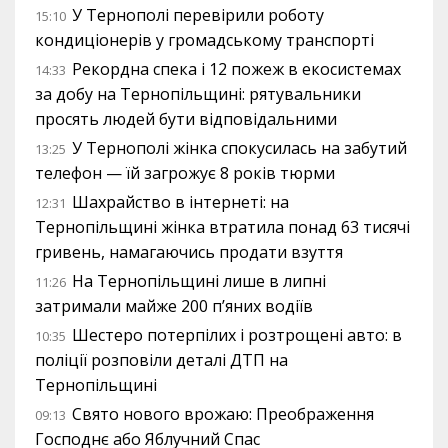
У Тернополі перевірили роботу
15:10
кондиціонерів у громадському транспорті
Рекордна спека і 12 пожеж в екосистемах
14:33
за добу на Тернопільщині: рятувальники
просять людей бути відповідальними
У Тернополі жінка спокусилась на забутий
13:25
телефон — їй загрожує 8 років тюрми
Шахрайство в інтернеті: на
12:31
Тернопільщині жінка втратила понад 63 тисячі
гривень, намагаючись продати взуття
На Тернопільщині лише в липні
11:26
затримали майже 200 п’яних водіїв
Шестеро потерпілих і розтрощені авто: в
10:35
поліції розповіли деталі ДТП на
Тернопільщині
Свято нового врожаю: Преображення
09:13
Господнє або Яблучний Спас