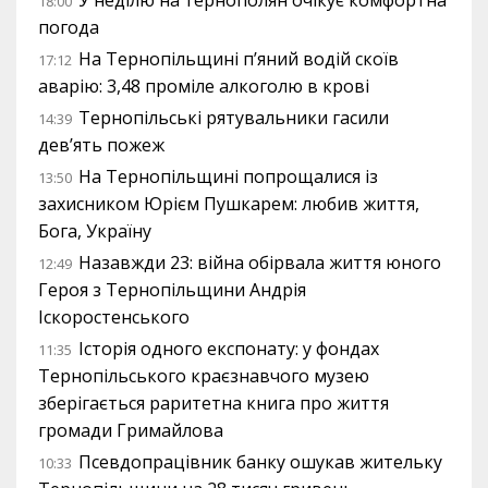
У неділю на тернополян очікує комфортна
18:00
погода
На Тернопільщині п’яний водій скоїв
17:12
аварію: 3,48 проміле алкоголю в крові
Тернопільські рятувальники гасили
14:39
дев’ять пожеж
На Тернопільщині попрощалися із
13:50
захисником Юрієм Пушкарем: любив життя,
Бога, Україну
Назавжди 23: війна обірвала життя юного
12:49
Героя з Тернопільщини Андрія
Іскоростенського
Історія одного експонату: у фондах
11:35
Тернопільського краєзнавчого музею
зберігається раритетна книга про життя
громади Гримайлова
Псевдопрацівник банку ошукав жительку
10:33