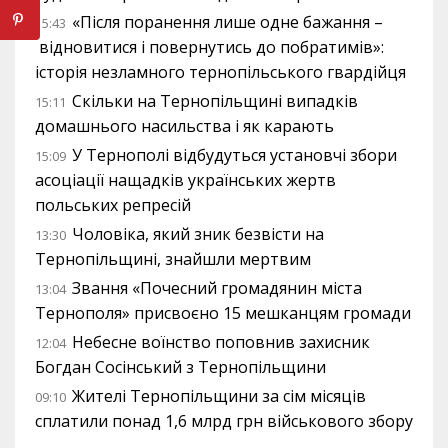
«Після поранення лише одне бажання –
15:43
відновитися і повернутись до побратимів»:
історія незламного тернопільського гвардійця
Скільки на Тернопільщині випадків
15:11
домашнього насильства і як карають
У Тернополі відбудуться установчі збори
15:09
асоціації нащадків українських жертв
польських репресій
Чоловіка, який зник безвісти на
13:30
Тернопільщині, знайшли мертвим
Звання «Почесний громадянин міста
13:04
Тернополя» присвоєно 15 мешканцям громади
Небесне воїнство поповнив захисник
12:04
Богдан Сосінський з Тернопільщини
Жителі Тернопільщини за сім місяців
09:10
сплатили понад 1,6 млрд грн військового збору