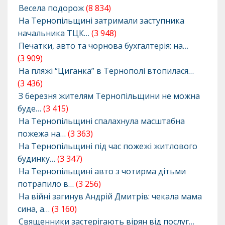
Весела подорож
(8 834)
На Тернопільщині затримали заступника
начальника ТЦК…
(3 948)
Печатки, авто та чорнова бухгалтерія: на…
(3 909)
На пляжі “Циганка” в Тернополі втопилася…
(3 436)
З березня жителям Тернопільщини не можна
буде…
(3 415)
На Тернопільщині спалахнула масштабна
пожежа на…
(3 363)
На Тернопільщині під час пожежі житлового
будинку…
(3 347)
На Тернопільщині авто з чотирма дітьми
потрапило в…
(3 256)
На війні загинув Андрій Дмитрів: чекала мама
сина, а…
(3 160)
Священники застерігають вірян від послуг…