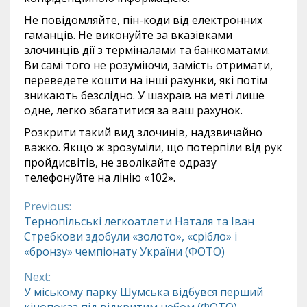
Не повідомляйте, пін-коди від електронних
гаманців. Не виконуйте за вказівками
злочинців дії з терміналами та банкоматами.
Ви самі того не розуміючи, замість отримати,
переведете кошти на інші рахунки, які потім
зникають безслідно. У шахраїв на меті лише
одне, легко збагатитися за ваш рахунок.
Розкрити такий вид злочинів, надзвичайно
важко. Якщо ж зрозуміли, що потерпіли від рук
пройдисвітів, не зволікайте одразу
телефонуйте на лінію «102».
Previous:
Continue
Тернопільські легкоатлети Наталя та Іван
Стребкови здобули «золото», «срібло» і
Reading
«бронзу» чемпіонату України (ФОТО)
Next:
У міському парку Шумська відбувся перший