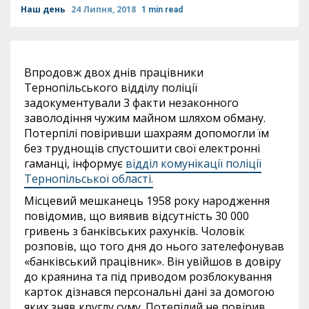
Наш день
24 Липня, 2018
1 min read
Впродовж двох днів працівники
Тернопільського відділу поліції
задокументували 3 факти незаконного
заволодіння чужим майном шляхом обману.
Потерпілі повіривши шахраям допомогли їм
без труднощів спустошити свої електронні
гаманці, інформує
відділ комунікації поліції
Тернопільської області.
Місцевий мешканець 1958 року народження
повідомив, що виявив відсутність 30 000
гривень з банківських рахунків. Чоловік
розповів, що того дня до нього зателефонував
«банківський працівник». Він увійшов в довіру
до краянина та під приводом розблокування
карток дізнався персональні дані за домогою
яких зняв круглу суму. Потепілий не повірив