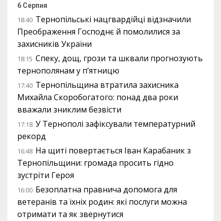
6 Серпня
Тернопільські нацгвардійці відзначили
18:40
Преображення Господнє й помолилися за
захисників України
Спеку, дощ, грози та шквали прогнозують
18:15
тернополянам у п’ятницю
Тернопільщина втратила захисника
17:40
Михайла Скоробогатого: понад два роки
вважали зниклим безвісти
У Тернополі зафіксували температурний
17:18
рекорд
На щиті повертається Іван Карабаник з
16:48
Тернопільщини: громада просить гідно
зустріти Героя
Безоплатна правнича допомога для
16:00
ветеранів та їхніх родин: які послуги можна
отримати та як звернутися