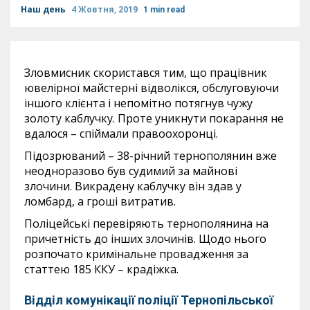
Наш день
4 Жовтня, 2019
1 min read
Зловмисник скористався тим, що працівник
ювелірної майстерні відволікся, обслуговуючи
іншого клієнта і непомітно потягнув чужу
золоту каблучку. Проте уникнути покарання не
вдалося – спіймали правоохоронці.
Підозрюваний – 38-річний тернополянин вже
неодноразово був судимий за майнові
злочини. Викрадену каблучку він здав у
ломбард, а гроші витратив.
Поліцейські перевіряють тернополянина на
причетність до інших злочинів. Щодо нього
розпочато кримінальне провадження за
статтею 185 ККУ – крадіжка.
Відділ комунікації поліції Тернопільської