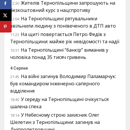
Жителів Тернопільщини запрошують на
12:30
безкоштовний курс з нацспротиву
На Тернопільщині рятувальники
12:04
звільнили людину з понівеченого в ДТП авто
На щиті повертається Петро Федів з
11:23
Тернопільщини: майже рік невідомості та надії
На Тернопільщині “банкір” виманив у
10:31
чоловіка понад 35 тисяч гривень
4 Серпня
На війні загинув Володимир Паламарчук:
21:45
був командиром інженерно-саперного
відділення
У середу на Тернопільщині очікується
18:40
шалена спека
У Небесному строю захисник Олег
18:14
Шелетин з Тернопільщини: загинув на
Дніпропетровщині