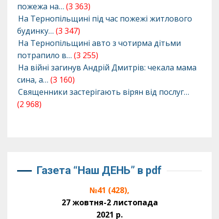
пожежа на…
(3 363)
На Тернопільщині під час пожежі житлового
будинку…
(3 347)
На Тернопільщині авто з чотирма дітьми
потрапило в…
(3 255)
На війні загинув Андрій Дмитрів: чекала мама
сина, а…
(3 160)
Священники застерігають вірян від послуг…
(2 968)
Газета “Наш ДЕНЬ” в pdf
№41 (428),
27 жовтня-2 листопада
2021 р.