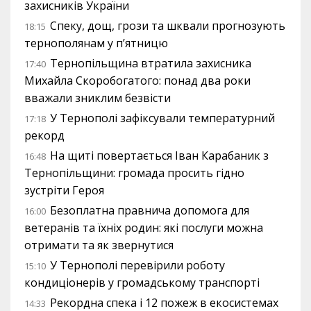
захисників України
Спеку, дощ, грози та шквали прогнозують
18:15
тернополянам у п’ятницю
Тернопільщина втратила захисника
17:40
Михайла Скоробогатого: понад два роки
вважали зниклим безвісти
У Тернополі зафіксували температурний
17:18
рекорд
На щиті повертається Іван Карабаник з
16:48
Тернопільщини: громада просить гідно
зустріти Героя
Безоплатна правнича допомога для
16:00
ветеранів та їхніх родин: які послуги можна
отримати та як звернутися
У Тернополі перевірили роботу
15:10
кондиціонерів у громадському транспорті
Рекордна спека і 12 пожеж в екосистемах
14:33