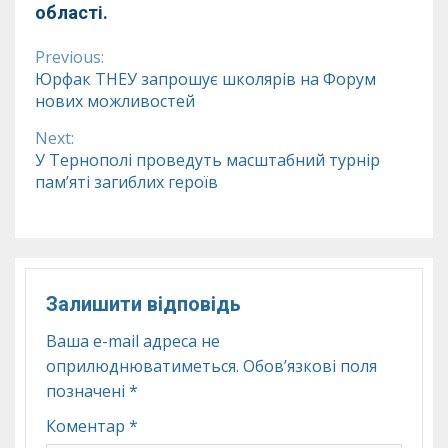
області.
Previous:
Continue
Юрфак ТНЕУ запрошує школярів на Форум
нових можливостей
Reading
Next:
У Тернополі проведуть масштабний турнір
пам’яті загиблих героїв
Залишити відповідь
Ваша e-mail адреса не
оприлюднюватиметься.
Обов’язкові поля
позначені
*
Коментар
*