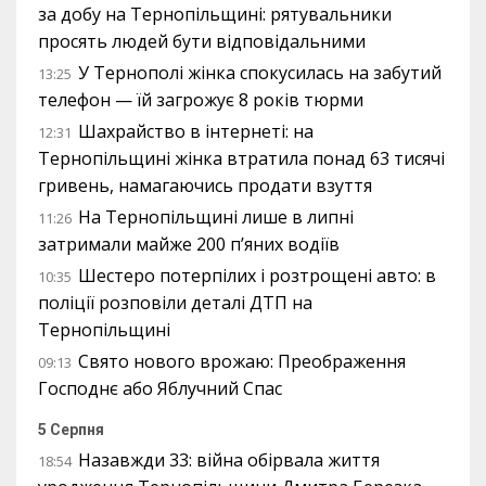
за добу на Тернопільщині: рятувальники
просять людей бути відповідальними
У Тернополі жінка спокусилась на забутий
13:25
телефон — їй загрожує 8 років тюрми
Шахрайство в інтернеті: на
12:31
Тернопільщині жінка втратила понад 63 тисячі
гривень, намагаючись продати взуття
На Тернопільщині лише в липні
11:26
затримали майже 200 п’яних водіїв
Шестеро потерпілих і розтрощені авто: в
10:35
поліції розповіли деталі ДТП на
Тернопільщині
Свято нового врожаю: Преображення
09:13
Господнє або Яблучний Спас
5 Серпня
Назавжди 33: війна обірвала життя
18:54