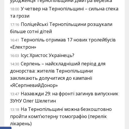
уродженця Тернопільщини Дмитра Березка
У четвер на Тернопільщині – сильна спека
18:00
та грози
Поліцейські Тернопільщини розшукали
17:16
більше сотні дітей
Тернопіль отримав 17 нових тролейбусів
16:41
«Електрон»
Ісус Христос Українець?
16:03
Серпень – найскладніший період для
14:30
донорства: жителів Тернопільщини
закликають долучитися до кампанії
«ЯСерпневийДонор»
Назавжди 29: на фронті загинув випускник
13:47
ЗУНУ Олег Шелетин
На Тернопільщині можна безкоштовно
13:18
пройти комп’ютерну томографію (перелік
лікарень)