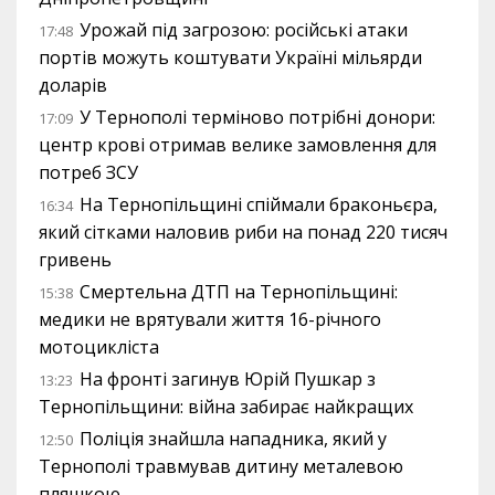
Урожай під загрозою: російські атаки
17:48
портів можуть коштувати Україні мільярди
доларів
У Тернополі терміново потрібні донори:
17:09
центр крові отримав велике замовлення для
потреб ЗСУ
На Тернопільщині спіймали браконьєра,
16:34
який сітками наловив риби на понад 220 тисяч
гривень
Смертельна ДТП на Тернопільщині:
15:38
медики не врятували життя 16-річного
мотоцикліста
На фронті загинув Юрій Пушкар з
13:23
Тернопільщини: війна забирає найкращих
Поліція знайшла нападника, який у
12:50
Тернополі травмував дитину металевою
пляшкою