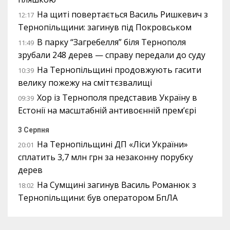
На щиті повертається Василь Ришкевич з
12:17
Тернопільщини: загинув під Покровськом
В парку “Загребелля” біля Тернополя
11:49
зрубали 248 дерев — справу передали до суду
На Тернопільщині продовжують гасити
10:39
велику пожежу на сміттєзвалищі
Хор із Тернополя представив Україну в
09:39
Естонії на масштабній антивоєнній прем’єрі
3 Серпня
На Тернопільщині ДП «Ліси України»
20:01
сплатить 3,7 млн грн за незаконну порубку
дерев
На Сумщині загинув Василь Романюк з
18:02
Тернопільщини: був оператором БпЛА