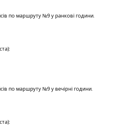
сів по маршруту №9 у ранкові години.
та):
сів по маршруту №9 у вечірні години.
та):