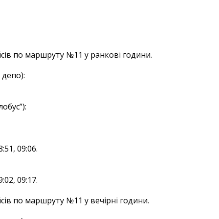
сів по маршруту №11 у ранкові години.
 депо):
обус”):
8:51, 09:06.
9:02, 09:17.
сів по маршруту №11 у вечірні години.