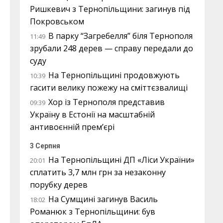
Ришкевич з Тернопільщини: загинув під
Покровськом
В парку “Загребелля” біля Тернополя
11:49
зрубали 248 дерев — справу передали до
суду
На Тернопільщині продовжують
10:39
гасити велику пожежу на сміттєзвалищі
Хор із Тернополя представив
09:39
Україну в Естонії на масштабній
антивоєнній прем’єрі
3 Серпня
На Тернопільщині ДП «Ліси України»
20:01
сплатить 3,7 млн грн за незаконну
порубку дерев
На Сумщині загинув Василь
18:02
Романюк з Тернопільщини: був