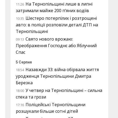
На Тернопільщині лише в липні
11:26
затримали майже 200 п’яних водіїв
Шестеро потерпілих і розтрощені
10:35
авто: в поліції розповіли деталі ДТП на
Тернопільщині
Свято нового врожаю:
09:13
Преображення Господнє або Яблучний
Спас
5 Серпня
Назавжди 33: війна обірвала життя
18:54
уродженця Тернопільщини Дмитра
Березка
У четвер на Тернопільщині – сильна
18:00
спека та грози
Поліцейські Тернопільщини
17:16
розшукали більше сотні дітей