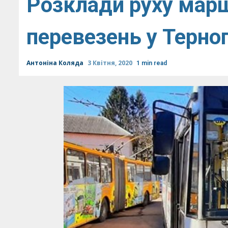
Розклади руху марш
перевезень у Терноп
Антоніна Коляда
3 Квітня, 2020
1 min read