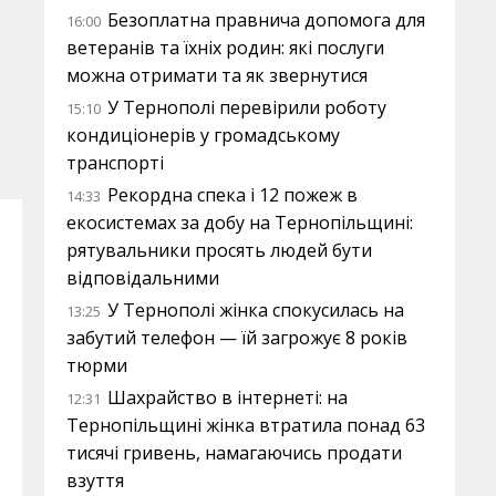
Безоплатна правнича допомога для
16:00
ветеранів та їхніх родин: які послуги
можна отримати та як звернутися
У Тернополі перевірили роботу
15:10
кондиціонерів у громадському
транспорті
Рекордна спека і 12 пожеж в
14:33
екосистемах за добу на Тернопільщині:
рятувальники просять людей бути
відповідальними
У Тернополі жінка спокусилась на
13:25
забутий телефон — їй загрожує 8 років
тюрми
Шахрайство в інтернеті: на
12:31
Тернопільщині жінка втратила понад 63
тисячі гривень, намагаючись продати
взуття