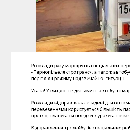
Розклади руху маршрутів спеціальних пер
«Тернопільелектротранс», а також автобус
період дії режиму надзвичайної ситуації.
Увага! У вихідні не діятимуть автобусні ма
Розклади відправлень складені для опти
перевезеннями користується більшість паса
проїзні, планувати поїздки з урахуванням 
Відправлення тролейбусів спеціальних рей