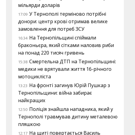
мільярди доларів
У Тернополі терміново потрібні
17:09
донори: центр крові отримав велике
замовлення для потреб ЗСУ
На Тернопільщині спіймали
16:34
браконьєра, який сітками наловив риби
на понад 220 тисяч гривень
Смертельна ДТП на Тернопільщині:
15:38
медики не врятували життя 16-річного
мотоцикліста
На фронті загинув Юрій Пушкар з
13:23
Тернопільщини: війна забирає
найкращих
Поліція знайшла нападника, який у
12:50
Тернополі травмував дитину металевою
пляшкою
На щиті повертається Василь
12:17