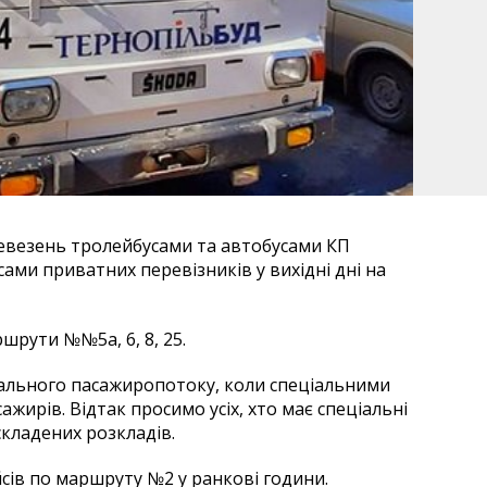
евезень тролейбусами та автобусами КП
ами приватних перевізників у вихідні дні на
ршрути №№5а, 6, 8, 25.
мального пасажиропотоку, коли спеціальними
жирів. Відтак просимо усіх, хто має спеціальні
складених розкладів.
сів по маршруту №2 у ранкові години.