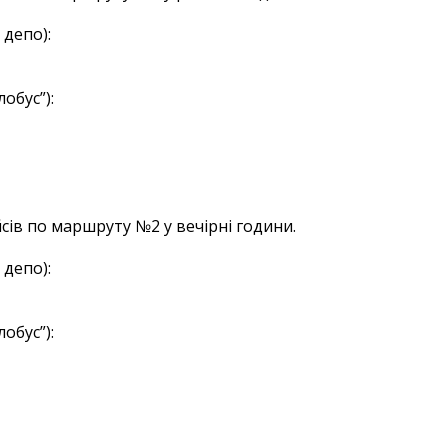
 депо):
обус”):
сів по маршруту №2 у вечірні години.
 депо):
обус”):