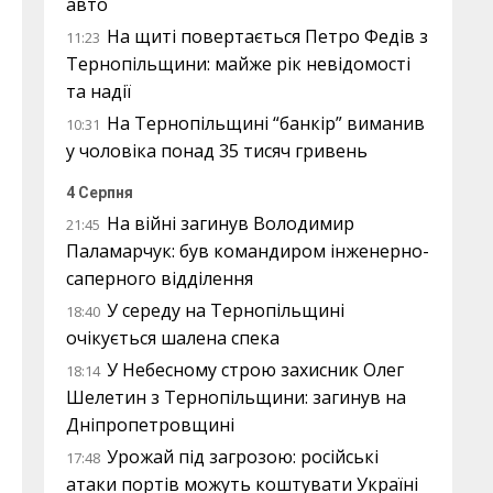
авто
На щиті повертається Петро Федів з
11:23
Тернопільщини: майже рік невідомості
та надії
На Тернопільщині “банкір” виманив
10:31
у чоловіка понад 35 тисяч гривень
4 Серпня
На війні загинув Володимир
21:45
Паламарчук: був командиром інженерно-
саперного відділення
У середу на Тернопільщині
18:40
очікується шалена спека
У Небесному строю захисник Олег
18:14
Шелетин з Тернопільщини: загинув на
Дніпропетровщині
Урожай під загрозою: російські
17:48
атаки портів можуть коштувати Україні