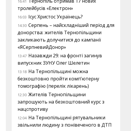
Тернопіль отримав 17 нових
16:41
тролейбусів «Електрон»
Ісус Христос Українець?
16:03
Серпень – найскладніший період для
14:30
донорства: жителів Тернопільщини
закликають долучитися до кампанії
«ЯСерпневийДонор»
Назавжди 29: на фронті загинув
13:47
випускник ЗУНУ Олег Шелетин
На Тернопільщині можна
13:18
безкоштовно пройти комп’ютерну
томографію (перелік лікарень)
Жителів Тернопільщини
12:30
запрошують на безкоштовний курс з
нацспротиву
На Тернопільщині рятувальники
12:04
звільнили людину з понівеченого в ДТП