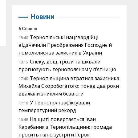
Новини
6 Серпня
Тернопільські нацгвардійці
18:40
відзначили Преображення Господнє й
помолилися за захисників України
Спеку, дощ, грози та шквали
18:15
прогнозують тернополянам у п’ятницю
Тернопільщина втратила захисника
17:40
Михайла Скоробогатого: понад два роки
вважали зниклим безвісти
У Тернополі зафіксували
17:18
температурний рекорд
На щиті повертається Іван
16:48
Карабаник з Тернопільщини: громада
просить гідно зустріти Героя