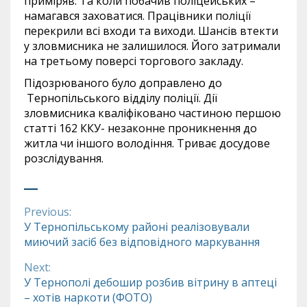
приміряв. Та коли побачив поліцейських –
намагався заховатися. Працівники поліції
перекрили всі входи та виходи. Шансів втекти
у зловмисника не залишилося. Його затримали
на третьому поверсі торгового закладу.
Підозрюваного було доправлено до
Тернопільського відділу поліції. Дії
зловмисника кваліфіковано частиною першою
статті 162 ККУ- незаконне проникнення до
житла чи іншого володіння. Триває досудове
розслідування.
Previous:
Continue
У Тернопільському районі реалізовували
миючий засіб без відповідного маркування
Reading
Next:
У Тернополі дебошир розбив вітрину в аптеці
– хотів наркоти (ФОТО)