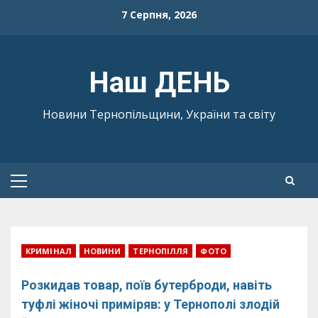
Skip
7 Серпня, 2026
to
content
Наш ДЕНЬ
Новини Тернопільщини, України та світу
Primary
Menu
КРИМІНАЛ
НОВИНИ
ТЕРНОПІЛЛЯ
ФОТО
Розкидав товар, поїв бутерброди, навіть
туфлі жіночі приміряв: у Тернополі злодій