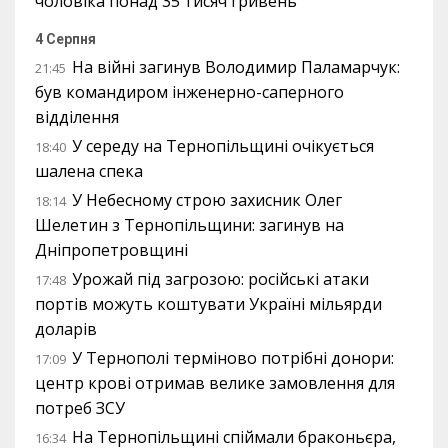
чоловіка понад 35 тисяч гривень
4 Серпня
На війні загинув Володимир Паламарчук:
21:45
був командиром інженерно-саперного
відділення
У середу на Тернопільщині очікується
18:40
шалена спека
У Небесному строю захисник Олег
18:14
Шелетин з Тернопільщини: загинув на
Дніпропетровщині
Урожай під загрозою: російські атаки
17:48
портів можуть коштувати Україні мільярди
доларів
У Тернополі терміново потрібні донори:
17:09
центр крові отримав велике замовлення для
потреб ЗСУ
На Тернопільщині спіймали браконьєра,
16:34