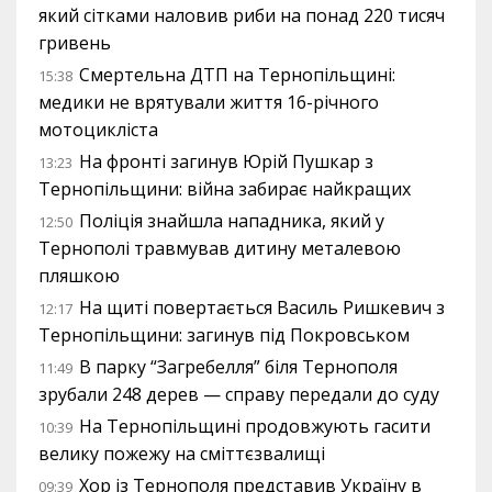
який сітками наловив риби на понад 220 тисяч
гривень
Смертельна ДТП на Тернопільщині:
15:38
медики не врятували життя 16-річного
мотоцикліста
На фронті загинув Юрій Пушкар з
13:23
Тернопільщини: війна забирає найкращих
Поліція знайшла нападника, який у
12:50
Тернополі травмував дитину металевою
пляшкою
На щиті повертається Василь Ришкевич з
12:17
Тернопільщини: загинув під Покровськом
В парку “Загребелля” біля Тернополя
11:49
зрубали 248 дерев — справу передали до суду
На Тернопільщині продовжують гасити
10:39
велику пожежу на сміттєзвалищі
Хор із Тернополя представив Україну в
09:39