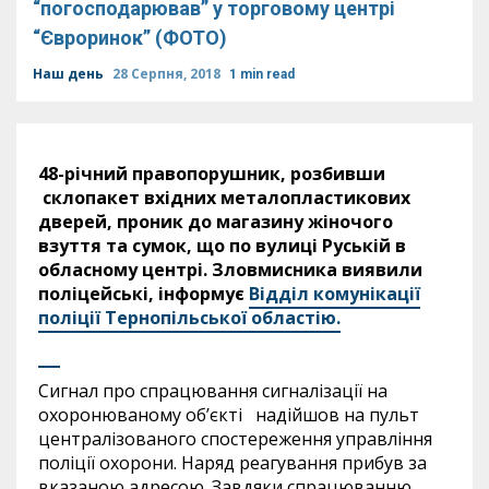
“погосподарював” у торговому центрі
“Євроринок” (ФОТО)
Наш день
28 Серпня, 2018
1 min read
48-річний правопорушник, розбивши
склопакет вхідних металопластикових
дверей, проник до магазину жіночого
взуття та сумок, що по вулиці Руській в
обласному центрі. Зловмисника виявили
поліцейські, інформує
Відділ комунікації
поліції Тернопільської областію.
Сигнал про спрацювання сигналізації на
охоронюваному об’єкті надійшов на пульт
централізованого спостереження управління
поліції охорони. Наряд реагування прибув за
вказаною адресою. Завдяки спрацюванню