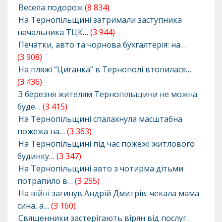
Весела подорож
(8 834)
На Тернопільщині затримали заступника
начальника ТЦК…
(3 944)
Печатки, авто та чорнова бухгалтерія: на…
(3 908)
На пляжі “Циганка” в Тернополі втопилася…
(3 436)
З березня жителям Тернопільщини не можна
буде…
(3 415)
На Тернопільщині спалахнула масштабна
пожежа на…
(3 363)
На Тернопільщині під час пожежі житлового
будинку…
(3 347)
На Тернопільщині авто з чотирма дітьми
потрапило в…
(3 255)
На війні загинув Андрій Дмитрів: чекала мама
сина, а…
(3 160)
Священники застерігають вірян від послуг…