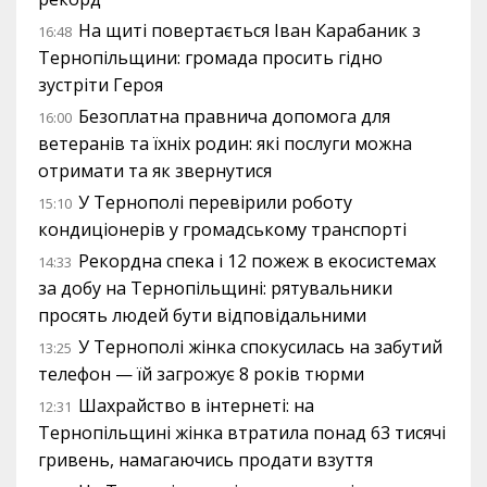
На щиті повертається Іван Карабаник з
16:48
Тернопільщини: громада просить гідно
зустріти Героя
Безоплатна правнича допомога для
16:00
ветеранів та їхніх родин: які послуги можна
отримати та як звернутися
У Тернополі перевірили роботу
15:10
кондиціонерів у громадському транспорті
Рекордна спека і 12 пожеж в екосистемах
14:33
за добу на Тернопільщині: рятувальники
просять людей бути відповідальними
У Тернополі жінка спокусилась на забутий
13:25
телефон — їй загрожує 8 років тюрми
Шахрайство в інтернеті: на
12:31
Тернопільщині жінка втратила понад 63 тисячі
гривень, намагаючись продати взуття