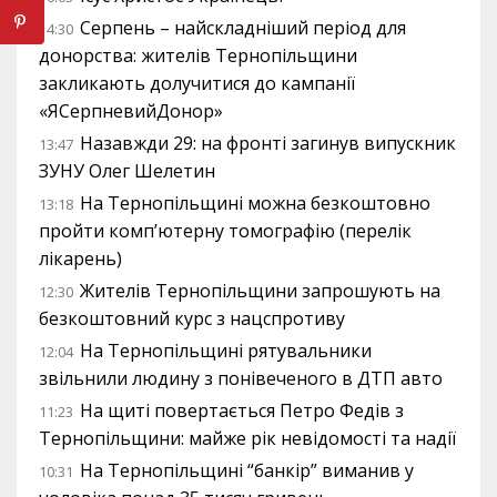
Серпень – найскладніший період для
14:30
донорства: жителів Тернопільщини
закликають долучитися до кампанії
«ЯСерпневийДонор»
Назавжди 29: на фронті загинув випускник
13:47
ЗУНУ Олег Шелетин
На Тернопільщині можна безкоштовно
13:18
пройти комп’ютерну томографію (перелік
лікарень)
Жителів Тернопільщини запрошують на
12:30
безкоштовний курс з нацспротиву
На Тернопільщині рятувальники
12:04
звільнили людину з понівеченого в ДТП авто
На щиті повертається Петро Федів з
11:23
Тернопільщини: майже рік невідомості та надії
На Тернопільщині “банкір” виманив у
10:31