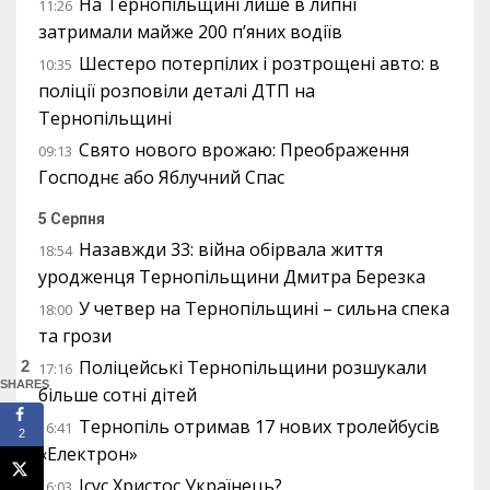
На Тернопільщині лише в липні
11:26
затримали майже 200 п’яних водіїв
Шестеро потерпілих і розтрощені авто: в
10:35
поліції розповіли деталі ДТП на
Тернопільщині
Свято нового врожаю: Преображення
09:13
Господнє або Яблучний Спас
5 Серпня
Назавжди 33: війна обірвала життя
18:54
уродженця Тернопільщини Дмитра Березка
У четвер на Тернопільщині – сильна спека
18:00
та грози
Поліцейські Тернопільщини розшукали
2
17:16
SHARES
більше сотні дітей
Тернопіль отримав 17 нових тролейбусів
16:41
2
«Електрон»
Ісус Христос Українець?
16:03