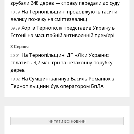
зрубали 248 дерев — справу передали до суду
На Тернопільщині продовжують гасити
10:39
велику пожежу на сміттєзвалищі
Хор із Тернополя представив Україну в
09:39
Естонії на масштабній антивоєнній прем’єрі
3 Серпня
На Тернопільщині ДП «Ліси України»
20:01
сплатить 3,7 млн грн за незаконну порубку
дерев
На Сумщині загинув Василь Романюк з
18:02
Тернопільщини: був оператором БпЛА
Читати всі новини