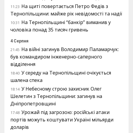
На щиті повертається Петро Федів з
11:23
Тернопільщини: майже рік невідомості та надії
На Тернопільщині “банкір” виманив у
10:31
чоловіка понад 35 тисяч гривень
4 Серпня
На війні загинув Володимир Паламарчук:
21:45
був командиром інженерно-саперного
відділення
У середу на Тернопільщині очікується
18:40
шалена спека
У Небесному строю захисник Олег
18:14
Шелетин з Тернопільщини: загинув на
Дніпропетровщині
Урожай під загрозою: російські атаки
17:48
портів можуть коштувати Україні мільярди
доларів