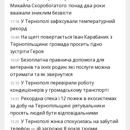
Михайла Скоробогатого: понад два роки
вважали зниклим безвісти
У Тернополі зафіксували температурний
17:18
рекорд
На щиті повертається Іван Карабаник з
16:48
Тернопільщини: громада просить гідно
зустріти Героя
Безоплатна правнича допомога для
16:00
ветеранів та їхніх родин: які послуги можна
отримати та як звернутися
У Тернополі перевірили роботу
15:10
кондиціонерів у громадському транспорті
Рекордна спека і 12 пожеж в екосистемах
14:33
за добу на Тернопільщині: рятувальники
просять людей бути відповідальними
У Тернополі жінка спокусилась на забутий
13:25
телефон — їй загрожує 8 років тюрми