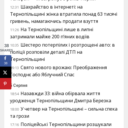
Шахрайство в інтернеті: на
12:31
Тернопільщині жінка втратила понад 63 тисячі
гривень, намагаючись продати взуття
На Тернопільщині лише в липні
11:26
затримали майже 200 п’яних водіїв
Шестеро потерпілих і розтрощені авто: в
10:35
38
SHARES
поліції розповіли деталі ДТП на
Тернопільщині
38
Свято нового врожаю: Преображення
09:13
Господнє або Яблучний Спас
5 Серпня
Назавжди 33: війна обірвала життя
18:54
уродженця Тернопільщини Дмитра Березка
У четвер на Тернопільщині – сильна спека
18:00
та грози
Поліцейські Тернопільщини розшукали
17:16