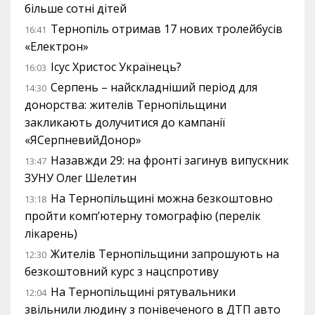
більше сотні дітей
Тернопіль отримав 17 нових тролейбусів
16:41
«Електрон»
Ісус Христос Українець?
16:03
Серпень – найскладніший період для
14:30
донорства: жителів Тернопільщини
закликають долучитися до кампанії
«ЯСерпневийДонор»
Назавжди 29: на фронті загинув випускник
13:47
ЗУНУ Олег Шелетин
На Тернопільщині можна безкоштовно
13:18
пройти комп’ютерну томографію (перелік
лікарень)
Жителів Тернопільщини запрошують на
12:30
безкоштовний курс з нацспротиву
На Тернопільщині рятувальники
12:04
звільнили людину з понівеченого в ДТП авто