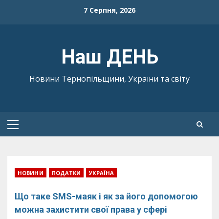
Skip
7 Серпня, 2026
to
content
Наш ДЕНЬ
Новини Тернопільщини, України та світу
Primary
Menu
НОВИНИ
ПОДАТКИ
УКРАЇНА
Що таке SMS-маяк і як за його допомогою
можна захистити свої права у сфері