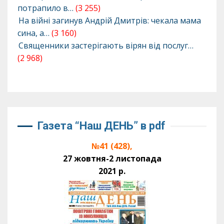
потрапило в…
(3 255)
На війні загинув Андрій Дмитрів: чекала мама
сина, а…
(3 160)
Священники застерігають вірян від послуг…
(2 968)
Газета “Наш ДЕНЬ” в pdf
№41 (428),
27 жовтня-2 листопада
2021 р.