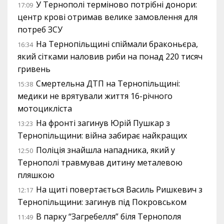
У Тернополі терміново потрібні донори:
17:09
центр крові отримав велике замовлення для
потреб ЗСУ
На Тернопільщині спіймали браконьєра,
16:34
який сітками наловив риби на понад 220 тисяч
гривень
Смертельна ДТП на Тернопільщині:
15:38
медики не врятували життя 16-річного
мотоцикліста
На фронті загинув Юрій Пушкар з
13:23
Тернопільщини: війна забирає найкращих
Поліція знайшла нападника, який у
12:50
Тернополі травмував дитину металевою
пляшкою
На щиті повертається Василь Ришкевич з
12:17
Тернопільщини: загинув під Покровськом
В парку “Загребелля” біля Тернополя
11:49