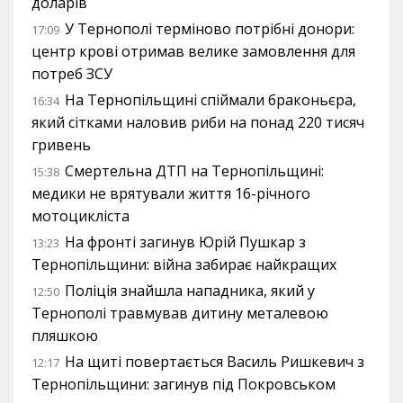
доларів
У Тернополі терміново потрібні донори:
17:09
центр крові отримав велике замовлення для
потреб ЗСУ
На Тернопільщині спіймали браконьєра,
16:34
який сітками наловив риби на понад 220 тисяч
гривень
Смертельна ДТП на Тернопільщині:
15:38
медики не врятували життя 16-річного
мотоцикліста
На фронті загинув Юрій Пушкар з
13:23
Тернопільщини: війна забирає найкращих
Поліція знайшла нападника, який у
12:50
Тернополі травмував дитину металевою
пляшкою
На щиті повертається Василь Ришкевич з
12:17
Тернопільщини: загинув під Покровськом