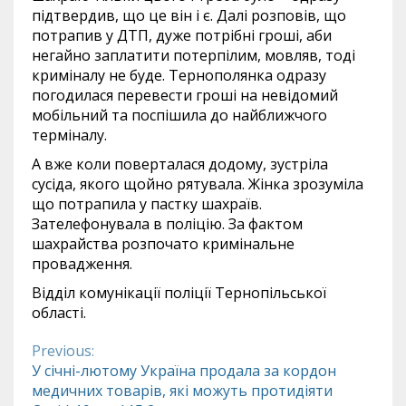
підтвердив, що це він і є. Далі розповів, що
потрапив у ДТП, дуже потрібні гроші, аби
негайно заплатити потерпілим, мовляв, тоді
криміналу не буде. Тернополянка одразу
погодилася перевести гроші на невідомий
мобільний та поспішила до найближчого
терміналу.
А вже коли поверталася додому, зустріла
сусіда, якого щойно рятувала. Жінка зрозуміла
що потрапила у пастку шахраїв.
Зателефонувала в поліцію. За фактом
шахрайства розпочато кримінальне
провадження.
Відділ комунікації поліції Тернопільської
області.
Previous:
Continue
У січні-лютому Україна продала за кордон
медичних товарів, які можуть протидіяти
Reading