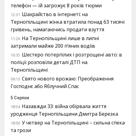
телефон — їй загрожує 8 років тюрми
Шахрайство в інтернеті: на
12:31
Тернопільщині жінка втратила понад 63 тисячі
гривень, намагаючись продати взуття
На Тернопільщині лише в липні
11:26
затримали майже 200 п’яних водіїв
Шестеро потерпілих і розтрощені авто: в
10:35
поліції розповіли деталі ДТП на
Тернопільщині
Свято нового врожаю: Преображення
09:13
Господнє або Яблучний Спас
5 Серпня
Назавжди 33: війна обірвала життя
18:54
уродженця Тернопільщини Дмитра Березка
У четвер на Тернопільщині – сильна спека
18:00
та грози