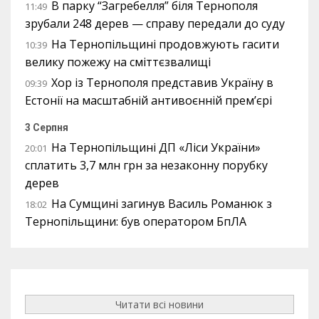
В парку “Загребелля” біля Тернополя
11:49
зрубали 248 дерев — справу передали до суду
На Тернопільщині продовжують гасити
10:39
велику пожежу на сміттєзвалищі
Хор із Тернополя представив Україну в
09:39
Естонії на масштабній антивоєнній прем’єрі
3 Серпня
На Тернопільщині ДП «Ліси України»
20:01
сплатить 3,7 млн грн за незаконну порубку
дерев
На Сумщині загинув Василь Романюк з
18:02
Тернопільщини: був оператором БпЛА
Читати всі новини