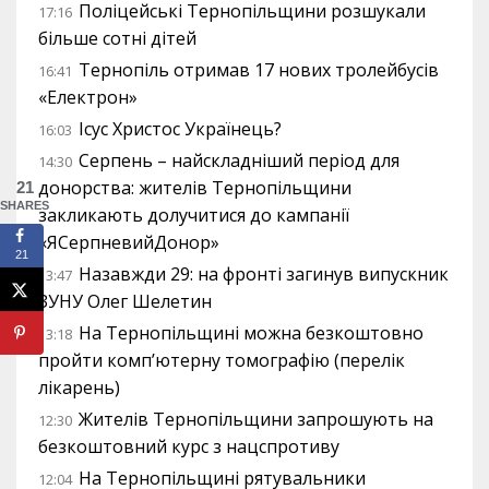
Поліцейські Тернопільщини розшукали
17:16
більше сотні дітей
Тернопіль отримав 17 нових тролейбусів
16:41
«Електрон»
Ісус Христос Українець?
16:03
Серпень – найскладніший період для
14:30
донорства: жителів Тернопільщини
21
SHARES
закликають долучитися до кампанії
«ЯСерпневийДонор»
21
Назавжди 29: на фронті загинув випускник
13:47
ЗУНУ Олег Шелетин
На Тернопільщині можна безкоштовно
13:18
пройти комп’ютерну томографію (перелік
лікарень)
Жителів Тернопільщини запрошують на
12:30
безкоштовний курс з нацспротиву
На Тернопільщині рятувальники
12:04