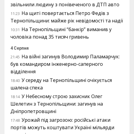
звільнили людину з понівеченого в ДТП авто
На щиті повертається Петро Федів з
11:23
Тернопільщини: майже рік невідомості та надії
На Тернопільщині “банкір” виманив у
10:31
чоловіка понад 35 тисяч гривень
4 Серпня
На війні загинув Володимир Паламарчук:
21:45
був командиром інженерно-саперного
відділення
У середу на Тернопільщині очікується
18:40
шалена спека
У Небесному строю захисник Олег
18:14
Шелетин з Тернопільщини: загинув на
Дніпропетровщині
Урожай під загрозою: російські атаки
17:48
портів можуть коштувати Україні мільярди