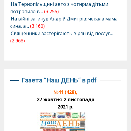
На Тернопільщині авто з чотирма дітьми
потрапило в…
(3 255)
На війні загинув Андрій Дмитрів: чекала мама
сина, а…
(3 160)
Священники застерігають вірян від послуг…
(2 968)
Газета “Наш ДЕНЬ” в pdf
№41 (428),
27 жовтня-2 листопада
2021 р.