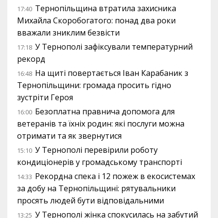
Тернопільщина втратила захисника
17:40
Михайла Скоробогатого: понад два роки
вважали зниклим безвісти
У Тернополі зафіксували температурний
17:18
рекорд
На щиті повертається Іван Карабаник з
16:48
Тернопільщини: громада просить гідно
зустріти Героя
Безоплатна правнича допомога для
16:00
ветеранів та їхніх родин: які послуги можна
отримати та як звернутися
У Тернополі перевірили роботу
15:10
кондиціонерів у громадському транспорті
Рекордна спека і 12 пожеж в екосистемах
14:33
за добу на Тернопільщині: рятувальники
просять людей бути відповідальними
У Тернополі жінка спокусилась на забутий
13:25