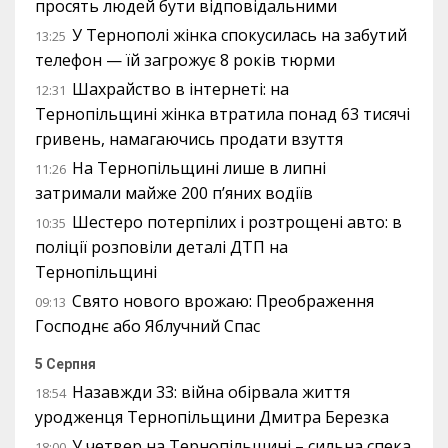
просять людей бути відповідальними
У Тернополі жінка спокусилась на забутий
13:25
телефон — їй загрожує 8 років тюрми
Шахрайство в інтернеті: на
12:31
Тернопільщині жінка втратила понад 63 тисячі
гривень, намагаючись продати взуття
На Тернопільщині лише в липні
11:26
затримали майже 200 п’яних водіїв
Шестеро потерпілих і розтрощені авто: в
10:35
поліції розповіли деталі ДТП на
Тернопільщині
Свято нового врожаю: Преображення
09:13
Господнє або Яблучний Спас
5 Серпня
Назавжди 33: війна обірвала життя
18:54
уродженця Тернопільщини Дмитра Березка
У четвер на Тернопільщині – сильна спека
18:00