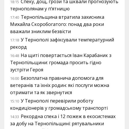
Спеку, дощ, грози та шквали прогнозують
18:15
тернополянам у п’ятницю
Тернопільщина втратила захисника
17:40
Михайла Скоробогатого: понад два роки
вважали зниклим безвісти
У Тернополі зафіксували температурний
17:18
рекорд
На щиті повертається Іван Карабаник з
16:48
Тернопільщини: громада просить гідно
зустріти Героя
Безоплатна правнича допомога для
16:00
ветеранів та їхніх родин: які послуги можна
отримати та як звернутися
У Тернополі перевірили роботу
15:10
кондиціонерів у громадському транспорті
Рекордна спека і 12 пожеж в екосистемах
14:33
за добу на Тернопільщині: рятувальники