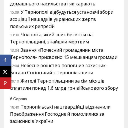
домашнього насильства і як карають
У Тернополі відбудуться установчі збори
15:09
асоціації нащадків українських жертв
польських репресій
Чоловіка, який зник безвісти на
13:30
Тернопільщині, знайшли мертвим
Звання «Почесний громадянин міста
13:04
Тернополя» присвоєно 15 мешканцям громади
Небесне воїнство поповнив захисник
12:04
Богдан Сосінський з Тернопільщини
Жителі Тернопільщини за сім місяців
09:10
сплатили понад 1,6 млрд грн військового збору
6 Серпня
Тернопільські нацгвардійці відзначили
18:40
Преображення Господнє й помолилися за
захисників України