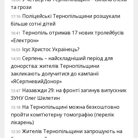
та грози
Поліцейські Тернопільщини розшукали
17:16
більше сотні дітей
Тернопіль отримав 17 нових тролейбусів
16:41
«Електрон»
Ісус Христос Українець?
16:03
Серпень – найскладніший період для
14:30
донорства: жителів Тернопільщини
закликають долучитися до кампанії
«ЯСерпневийДонор»
Назавжди 29: на фронті загинув випускник
13:47
ЗУНУ Олег Шелетин
На Тернопільщині можна безкоштовно
13:18
пройти комп’ютерну томографію (перелік
лікарень)
Жителів Тернопільщини запрошують на
12:30