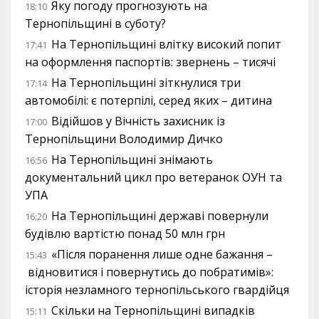
Яку погоду прогнозують на
18:10
Тернопільщині в суботу?
На Тернопільщині влітку високий попит
17:41
на оформлення паспортів: звернень – тисячі
На Тернопільщині зіткнулися три
17:14
автомобілі: є потерпілі, серед яких – дитина
Відійшов у Вічність захисник із
17:00
Тернопільщини Володимир Дичко
На Тернопільщині знімають
16:56
документальний цикл про ветеранок ОУН та
УПА
На Тернопільщині державі повернули
16:20
будівлю вартістю понад 50 млн грн
«Після поранення лише одне бажання –
15:43
відновитися і повернутись до побратимів»:
історія незламного тернопільського гвардійця
Скільки на Тернопільщині випадків
15:11