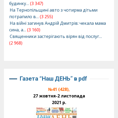
будинку…
(3 347)
На Тернопільщині авто з чотирма дітьми
потрапило в…
(3 255)
На війні загинув Андрій Дмитрів: чекала мама
сина, а…
(3 160)
Священники застерігають вірян від послуг…
(2 968)
Газета “Наш ДЕНЬ” в pdf
№41 (428),
27 жовтня-2 листопада
2021 р.