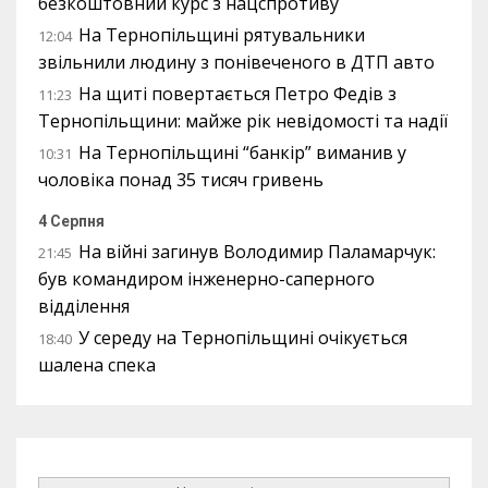
безкоштовний курс з нацспротиву
На Тернопільщині рятувальники
12:04
звільнили людину з понівеченого в ДТП авто
На щиті повертається Петро Федів з
11:23
Тернопільщини: майже рік невідомості та надії
На Тернопільщині “банкір” виманив у
10:31
чоловіка понад 35 тисяч гривень
4 Серпня
На війні загинув Володимир Паламарчук:
21:45
був командиром інженерно-саперного
відділення
У середу на Тернопільщині очікується
18:40
шалена спека