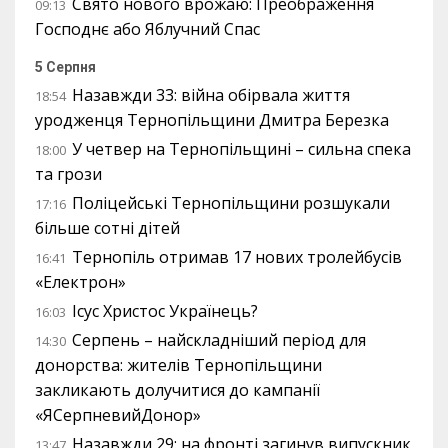
Свято нового врожаю: Преображення
09:13
Господнє або Яблучний Спас
5 Серпня
Назавжди 33: війна обірвала життя
18:54
уродженця Тернопільщини Дмитра Березка
У четвер на Тернопільщині – сильна спека
18:00
та грози
Поліцейські Тернопільщини розшукали
17:16
більше сотні дітей
Тернопіль отримав 17 нових тролейбусів
16:41
«Електрон»
Ісус Христос Українець?
16:03
Серпень – найскладніший період для
14:30
донорства: жителів Тернопільщини
закликають долучитися до кампанії
«ЯСерпневийДонор»
Назавжди 29: на фронті загинув випускник
13:47