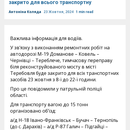
закрито для всього транспортну
Антоніна Коляда
23 Жовтня, 2024
1 min read
Важлива інформація для водіїв.
У зв’язку з виконанням ремонтних робіт на
автодорозі М-19 Доманове – Ковель –
Чернівці – Тереблече, тимчасову переправу
біля реконструйованого мосту в місті
Теребовля буде закрито для всіх транспортних
засобів 23 жовтня з 8-ї до 22-ї години.
Про це повідомили у патрульній поліції
області.
Для транспорту вагою до 15 тонн
організовано об’їзд:
а/д Н-18 Івано-Франківськ – Бучач – Тернопіль
(до с. Дарахів) – а/д Р-87 Галич – Підгайці –