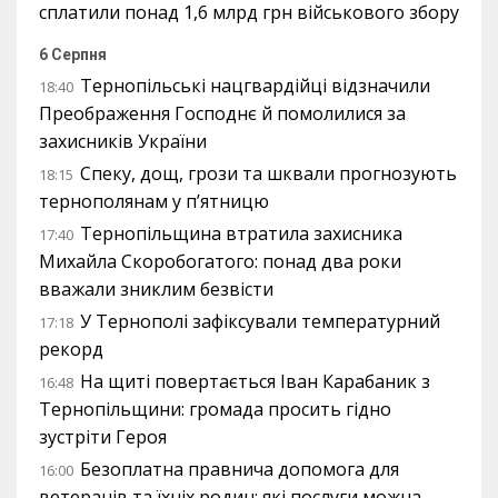
сплатили понад 1,6 млрд грн військового збору
6 Серпня
Тернопільські нацгвардійці відзначили
18:40
Преображення Господнє й помолилися за
захисників України
Спеку, дощ, грози та шквали прогнозують
18:15
тернополянам у п’ятницю
Тернопільщина втратила захисника
17:40
Михайла Скоробогатого: понад два роки
вважали зниклим безвісти
У Тернополі зафіксували температурний
17:18
рекорд
На щиті повертається Іван Карабаник з
16:48
Тернопільщини: громада просить гідно
зустріти Героя
Безоплатна правнича допомога для
16:00
ветеранів та їхніх родин: які послуги можна