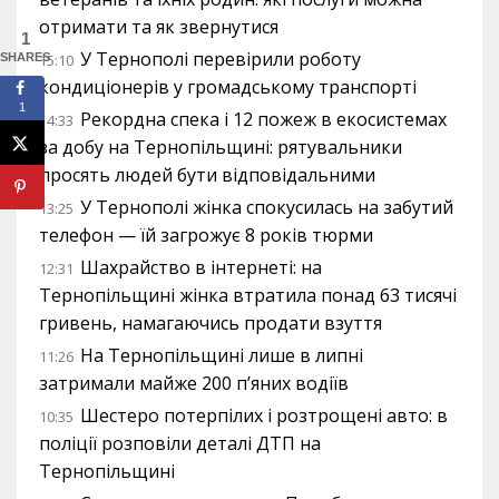
отримати та як звернутися
1
У Тернополі перевірили роботу
SHARES
15:10
кондиціонерів у громадському транспорті
1
Рекордна спека і 12 пожеж в екосистемах
14:33
за добу на Тернопільщині: рятувальники
просять людей бути відповідальними
У Тернополі жінка спокусилась на забутий
13:25
телефон — їй загрожує 8 років тюрми
Шахрайство в інтернеті: на
12:31
Тернопільщині жінка втратила понад 63 тисячі
гривень, намагаючись продати взуття
На Тернопільщині лише в липні
11:26
затримали майже 200 п’яних водіїв
Шестеро потерпілих і розтрощені авто: в
10:35
поліції розповіли деталі ДТП на
Тернопільщині