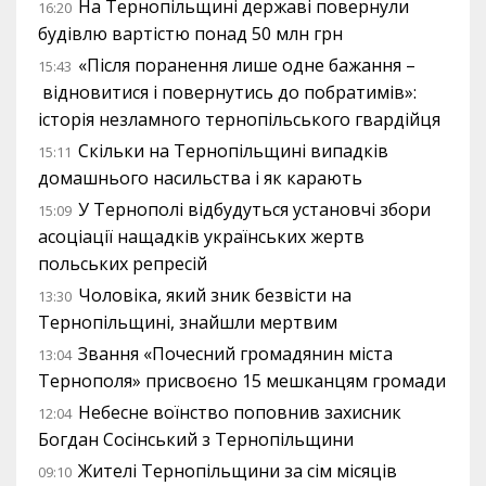
На Тернопільщині державі повернули
16:20
будівлю вартістю понад 50 млн грн
«Після поранення лише одне бажання –
15:43
відновитися і повернутись до побратимів»:
історія незламного тернопільського гвардійця
Скільки на Тернопільщині випадків
15:11
домашнього насильства і як карають
У Тернополі відбудуться установчі збори
15:09
асоціації нащадків українських жертв
польських репресій
Чоловіка, який зник безвісти на
13:30
Тернопільщині, знайшли мертвим
Звання «Почесний громадянин міста
13:04
Тернополя» присвоєно 15 мешканцям громади
Небесне воїнство поповнив захисник
12:04
Богдан Сосінський з Тернопільщини
Жителі Тернопільщини за сім місяців
09:10