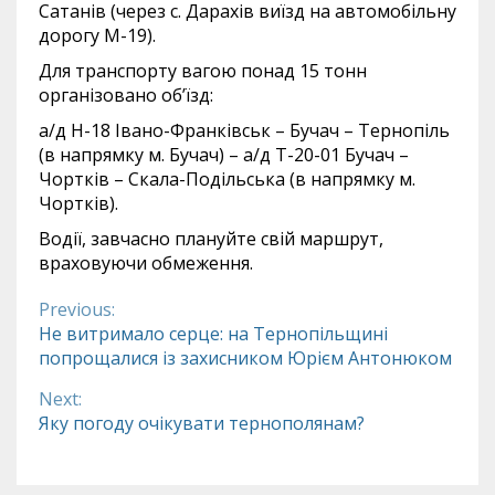
Сатанів (через с. Дарахів виїзд на автомобільну
дорогу М-19).
Для транспорту вагою понад 15 тонн
організовано об’їзд:
а/д Н-18 Івано-Франківськ – Бучач – Тернопіль
(в напрямку м. Бучач) – а/д Т-20-01 Бучач –
Чортків – Скала-Подільська (в напрямку м.
Чортків).
Водії, завчасно плануйте свій маршрут,
враховуючи обмеження.
Previous:
Continue
Не витримало серце: на Тернопільщині
попрощалися із захисником Юрієм Антонюком
Reading
Next:
Яку погоду очікувати тернополянам?