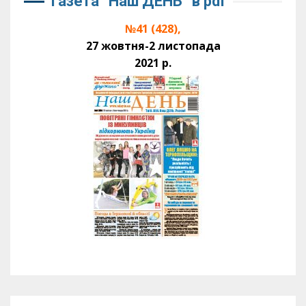
Газета “Наш ДЕНЬ” в pdf
№41 (428),
27 жовтня-2 листопада
2021 р.