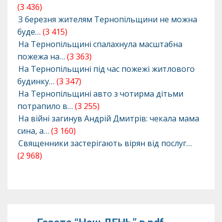
(3 436)
З березня жителям Тернопільщини не можна
буде…
(3 415)
На Тернопільщині спалахнула масштабна
пожежа на…
(3 363)
На Тернопільщині під час пожежі житлового
будинку…
(3 347)
На Тернопільщині авто з чотирма дітьми
потрапило в…
(3 255)
На війні загинув Андрій Дмитрів: чекала мама
сина, а…
(3 160)
Священники застерігають вірян від послуг…
(2 968)