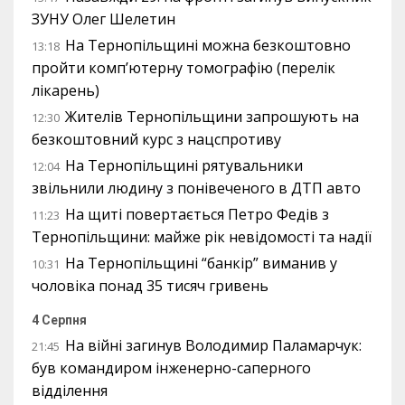
ЗУНУ Олег Шелетин
На Тернопільщині можна безкоштовно
13:18
пройти комп’ютерну томографію (перелік
лікарень)
Жителів Тернопільщини запрошують на
12:30
безкоштовний курс з нацспротиву
На Тернопільщині рятувальники
12:04
звільнили людину з понівеченого в ДТП авто
На щиті повертається Петро Федів з
11:23
Тернопільщини: майже рік невідомості та надії
На Тернопільщині “банкір” виманив у
10:31
чоловіка понад 35 тисяч гривень
4 Серпня
На війні загинув Володимир Паламарчук:
21:45
був командиром інженерно-саперного
відділення