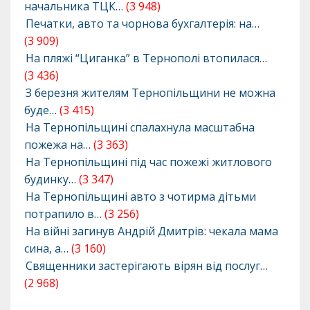
начальника ТЦК…
(3 948)
Печатки, авто та чорнова бухгалтерія: на…
(3 909)
На пляжі “Циганка” в Тернополі втопилася…
(3 436)
З березня жителям Тернопільщини не можна
буде…
(3 415)
На Тернопільщині спалахнула масштабна
пожежа на…
(3 363)
На Тернопільщині під час пожежі житлового
будинку…
(3 347)
На Тернопільщині авто з чотирма дітьми
потрапило в…
(3 256)
На війні загинув Андрій Дмитрів: чекала мама
сина, а…
(3 160)
Священники застерігають вірян від послуг…
(2 968)