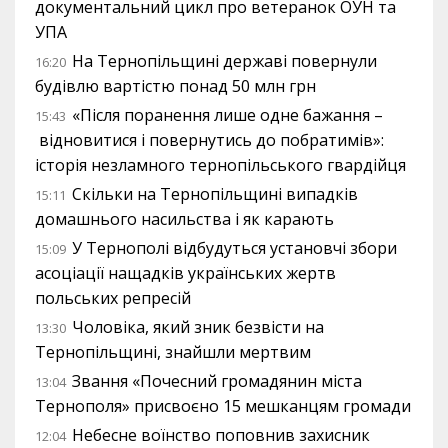
документальний цикл про ветеранок ОУН та
УПА
На Тернопільщині державі повернули
16:20
будівлю вартістю понад 50 млн грн
«Після поранення лише одне бажання –
15:43
відновитися і повернутись до побратимів»:
історія незламного тернопільського гвардійця
Скільки на Тернопільщині випадків
15:11
домашнього насильства і як карають
У Тернополі відбудуться установчі збори
15:09
асоціації нащадків українських жертв
польських репресій
Чоловіка, який зник безвісти на
13:30
Тернопільщині, знайшли мертвим
Звання «Почесний громадянин міста
13:04
Тернополя» присвоєно 15 мешканцям громади
Небесне воїнство поповнив захисник
12:04