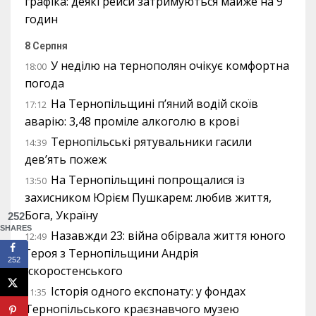
графіка: деякі рейси затримуються майже на 9
годин
8 Серпня
У неділю на тернополян очікує комфортна
18:00
погода
На Тернопільщині п’яний водій скоїв
17:12
аварію: 3,48 проміле алкоголю в крові
Тернопільські рятувальники гасили
14:39
дев’ять пожеж
На Тернопільщині попрощалися із
13:50
захисником Юрієм Пушкарем: любив життя,
Бога, Україну
252
SHARES
Назавжди 23: війна обірвала життя юного
12:49
Героя з Тернопільщини Андрія
252
Іскоростенського
Історія одного експонату: у фондах
11:35
Тернопільського краєзнавчого музею