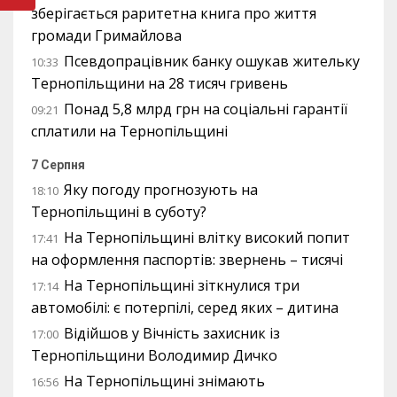
зберігається раритетна книга про життя
громади Гримайлова
Псевдопрацівник банку ошукав жительку
10:33
Тернопільщини на 28 тисяч гривень
Понад 5,8 млрд грн на соціальні гарантії
09:21
сплатили на Тернопільщині
7 Серпня
Яку погоду прогнозують на
18:10
Тернопільщині в суботу?
На Тернопільщині влітку високий попит
17:41
на оформлення паспортів: звернень – тисячі
На Тернопільщині зіткнулися три
17:14
автомобілі: є потерпілі, серед яких – дитина
Відійшов у Вічність захисник із
17:00
Тернопільщини Володимир Дичко
На Тернопільщині знімають
16:56