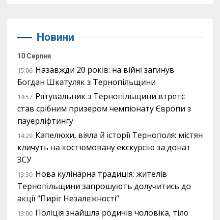
Новини
10 Серпня
Назавжди 20 років: на війні загинув
15:06
Богдан Шкатуляк з Тернопільщини
Рятувальник з Тернопільщини втретє
14:57
став срібним призером чемпіонату Європи з
пауерліфтингу
Капелюхи, віяла й історії Тернополя: містян
14:29
кличуть на костюмовану екскурсію за донат
ЗСУ
Нова кулінарна традиція: жителів
13:30
Тернопільщини запрошують долучитись до
акції “Пиріг Незалежності”
Поліція знайшла родичів чоловіка, тіло
13:00