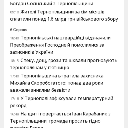
Богдан Сосінський з Тернопільщини
Жителі Тернопільщини за сім місяців
09:10
сплатили понад 1,6 млрд грн військового збору
6 Серпня
Тернопільські нацгвардійці відзначили
18:40
Преображення Господнє й помолилися за
захисників України
Спеку, дощ, грози та шквали прогнозують
18:15
тернополянам у п’ятницю
Тернопільщина втратила захисника
17:40
Михайла Скоробогатого: понад два роки
вважали зниклим безвісти
У Тернополі зафіксували температурний
17:18
рекорд
На щиті повертається Іван Карабаник з
16:48
Тернопільщини: громада просить гідно