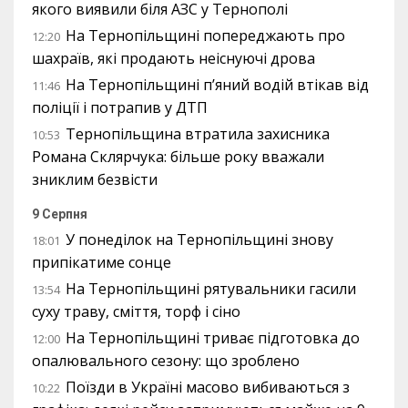
якого виявили біля АЗС у Тернополі
На Тернопільщині попереджають про
12:20
шахраїв, які продають неіснуючі дрова
На Тернопільщині п’яний водій втікав від
11:46
поліції і потрапив у ДТП
Тернопільщина втратила захисника
10:53
Романа Склярчука: більше року вважали
зниклим безвісти
9 Серпня
У понеділок на Тернопільщині знову
18:01
припікатиме сонце
На Тернопільщині рятувальники гасили
13:54
суху траву, сміття, торф і сіно
На Тернопільщині триває підготовка до
12:00
опалювального сезону: що зроблено
Поїзди в Україні масово вибиваються з
10:22