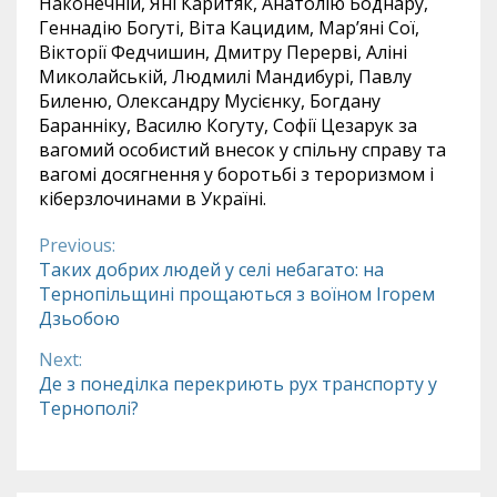
Наконечній, Яні Каритяк, Анатолію Боднару,
Геннадію Богуті, Віта Кацидим, Мар’яні Сої,
Вікторії Федчишин, Дмитру Перерві, Аліні
Миколайській, Людмилі Мандибурі, Павлу
Биленю, Олександру Мусієнку, Богдану
Баранніку, Василю Когуту, Софії Цезарук за
вагомий особистий внесок у спільну справу та
вагомі досягнення у боротьбі з тероризмом і
кіберзлочинами в Україні.
Previous:
Continue
Таких добрих людей у селі небагато: на
Тернопільщині прощаються з воїном Ігорем
Reading
Дзьобою
Next:
Де з понеділка перекриють рух транспорту у
Тернополі?