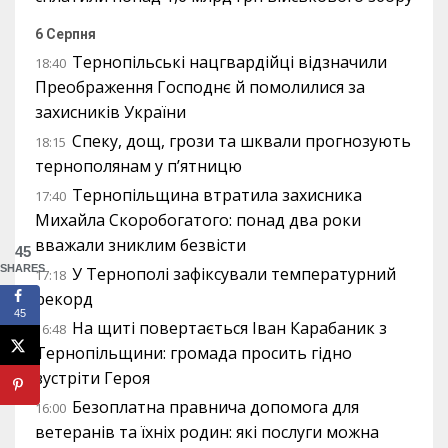
6 Серпня
Тернопільські нацгвардійці відзначили
18:40
Преображення Господнє й помолилися за
захисників України
Спеку, дощ, грози та шквали прогнозують
18:15
тернополянам у п’ятницю
Тернопільщина втратила захисника
17:40
Михайла Скоробогатого: понад два роки
вважали зниклим безвісти
45
SHARES
У Тернополі зафіксували температурний
17:18
рекорд
45
На щиті повертається Іван Карабаник з
16:48
Тернопільщини: громада просить гідно
зустріти Героя
Безоплатна правнича допомога для
16:00
ветеранів та їхніх родин: які послуги можна