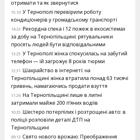
отримати та як звернутися
У Тернополі перевірили роботу
15:10
кондиціонерів у громадському транспорті
Рекордна спека і 12 пожеж в екосистемах
14:33
за добу на Тернопільщині: рятувальники
просять людей бути відповідальними
У Тернополі жінка спокусилась на забутий
13:25
телефон — їй загрожує 8 років тюрми
Шахрайство в інтернеті: на
12:31
Тернопільщині жінка втратила понад 63 тисячі
гривень, намагаючись продати взуття
На Тернопільщині лише в липні
11:26
затримали майже 200 п’яних водіїв
Шестеро потерпілих і розтрощені авто: в
10:35
поліції розповіли деталі ДТП на
Тернопільщині
Свято нового врожаю: Преображення
09:13