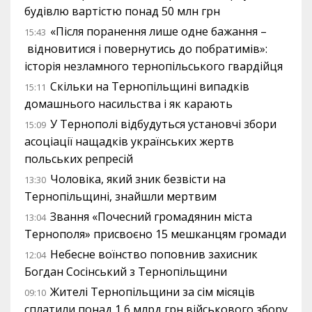
будівлю вартістю понад 50 млн грн
«Після поранення лише одне бажання –
15:43
відновитися і повернутись до побратимів»:
історія незламного тернопільського гвардійця
Скільки на Тернопільщині випадків
15:11
домашнього насильства і як карають
У Тернополі відбудуться установчі збори
15:09
асоціації нащадків українських жертв
польських репресій
Чоловіка, який зник безвісти на
13:30
Тернопільщині, знайшли мертвим
Звання «Почесний громадянин міста
13:04
Тернополя» присвоєно 15 мешканцям громади
Небесне воїнство поповнив захисник
12:04
Богдан Сосінський з Тернопільщини
Жителі Тернопільщини за сім місяців
09:10
сплатили понад 1,6 млрд грн військового збору