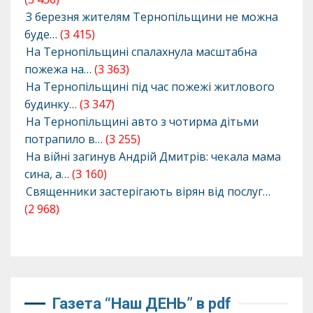
З березня жителям Тернопільщини не можна
буде…
(3 415)
На Тернопільщині спалахнула масштабна
пожежа на…
(3 363)
На Тернопільщині під час пожежі житлового
будинку…
(3 347)
На Тернопільщині авто з чотирма дітьми
потрапило в…
(3 255)
На війні загинув Андрій Дмитрів: чекала мама
сина, а…
(3 160)
Священники застерігають вірян від послуг…
(2 968)
Газета “Наш ДЕНЬ” в pdf