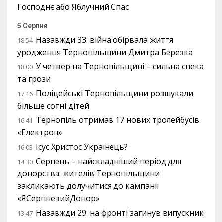
Господнє або Яблучний Спас
5 Серпня
Назавжди 33: війна обірвала життя
18:54
уродженця Тернопільщини Дмитра Березка
У четвер на Тернопільщині – сильна спека
18:00
та грози
Поліцейські Тернопільщини розшукали
17:16
більше сотні дітей
Тернопіль отримав 17 нових тролейбусів
16:41
«Електрон»
Ісус Христос Українець?
16:03
Серпень – найскладніший період для
14:30
донорства: жителів Тернопільщини
закликають долучитися до кампанії
«ЯСерпневийДонор»
Назавжди 29: на фронті загинув випускник
13:47