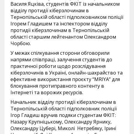
Василя Яцківа, студентів ФКІТ із начальником
відділу протидії кіберзлочинам в
Тернопільській області підполковником поліції
Ігорем Гладишем та інспектором відділу
протидії кіберзлочинам в Тернопільській
області старшим лейтенантом Олександром
Чорбою.
У межах спілкування сторони обговорили
напрями співпраці, залучення студентів до
практичної роботи щодо розслідування
кіберзлочинів в Україні, онлайн-шахрайство та
ефективне використання проєкту “MRIYA” для
блокування протиправного контенту в
Інтернеті та ворожих ресурсів.
Начальник відділу протидії кіберзлочинам в
Тернопільській області підполковник поліції
Ігор Гладиш вручив подяки студентам ФКІТ:
Назару Крупніцькому, Олександру Ярнику,
Олександру Цубері, Миколі Нетребяку, Ірині