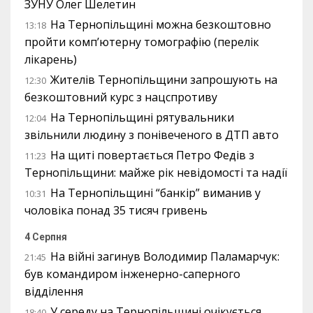
ЗУНУ Олег Шелетин
На Тернопільщині можна безкоштовно
13:18
пройти комп’ютерну томографію (перелік
лікарень)
Жителів Тернопільщини запрошують на
12:30
безкоштовний курс з нацспротиву
На Тернопільщині рятувальники
12:04
звільнили людину з понівеченого в ДТП авто
На щиті повертається Петро Федів з
11:23
Тернопільщини: майже рік невідомості та надії
На Тернопільщині “банкір” виманив у
10:31
чоловіка понад 35 тисяч гривень
4 Серпня
На війні загинув Володимир Паламарчук:
21:45
був командиром інженерно-саперного
відділення
У середу на Тернопільщині очікується
18:40