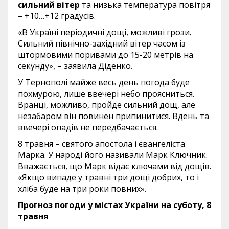
сильний вітер
та низька температура повітря
– +10…+12 градусів.
«В Україні періодичні дощі, можливі грози.
Сильний північно-західний вітер часом із
штормовими поривами до 15-20 метрів на
секунду», – заявила Діденко.
У Тернополі майже весь день погода буде
похмурою, лише ввечері небо проясниться.
Вранці, можливо, пройде сильний дощ, але
незабаром він повинен припинитися. Вдень та
ввечері опадів не передбачається.
8 травня – святого апостола і євангеліста
Марка. У народі його називали Марк Ключник.
Вважається, що Марк відає ключами від дощів.
«Якщо випаде у травні три дощі добрих, то і
хліба буде на три роки повних».
Прогноз погоди у містах України на суботу, 8
травня