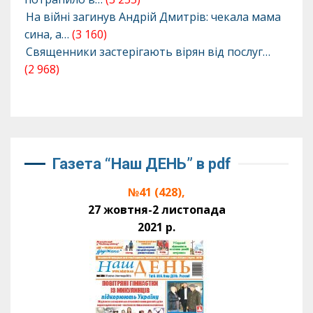
На війні загинув Андрій Дмитрів: чекала мама
сина, а…
(3 160)
Священники застерігають вірян від послуг…
(2 968)
Газета “Наш ДЕНЬ” в pdf
№41 (428),
27 жовтня-2 листопада
2021 р.