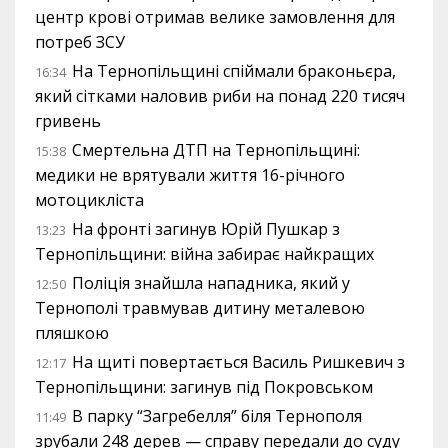
центр крові отримав велике замовлення для
потреб ЗСУ
На Тернопільщині спіймали браконьєра,
16:34
який сітками наловив риби на понад 220 тисяч
гривень
Смертельна ДТП на Тернопільщині:
15:38
медики не врятували життя 16-річного
мотоцикліста
На фронті загинув Юрій Пушкар з
13:23
Тернопільщини: війна забирає найкращих
Поліція знайшла нападника, який у
12:50
Тернополі травмував дитину металевою
пляшкою
На щиті повертається Василь Ришкевич з
12:17
Тернопільщини: загинув під Покровськом
В парку “Загребелля” біля Тернополя
11:49
зрубали 248 дерев — справу передали до суду