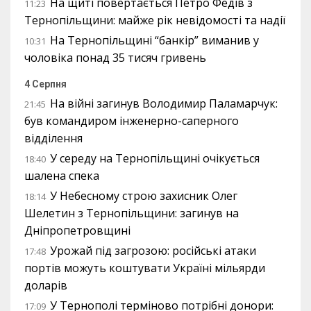
На щиті повертається Петро Федів з
11:23
Тернопільщини: майже рік невідомості та надії
На Тернопільщині “банкір” виманив у
10:31
чоловіка понад 35 тисяч гривень
4 Серпня
На війні загинув Володимир Паламарчук:
21:45
був командиром інженерно-саперного
відділення
У середу на Тернопільщині очікується
18:40
шалена спека
У Небесному строю захисник Олег
18:14
Шелетин з Тернопільщини: загинув на
Дніпропетровщині
Урожай під загрозою: російські атаки
17:48
портів можуть коштувати Україні мільярди
доларів
У Тернополі терміново потрібні донори:
17:09