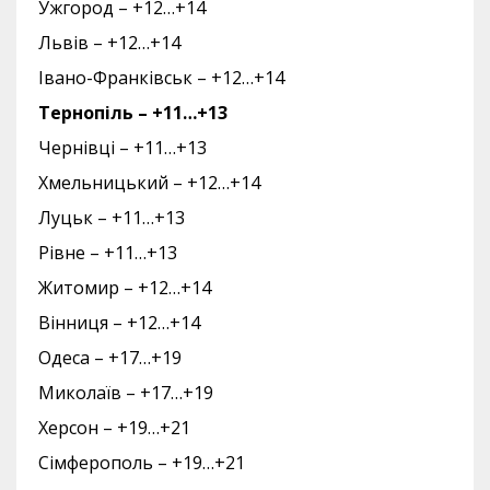
Ужгород – +12…+14
Львів – +12…+14
Івано-Франківськ – +12…+14
Тернопіль – +11…+13
Чернівці – +11…+13
Хмельницький – +12…+14
Луцьк – +11…+13
Рівне – +11…+13
Житомир – +12…+14
Вінниця – +12…+14
Одеса – +17…+19
Миколаїв – +17…+19
Херсон – +19…+21
Сімферополь – +19…+21