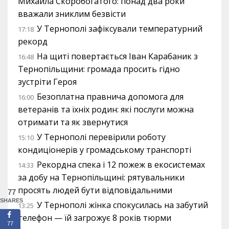
Михайла Скоробогатого: понад два роки
вважали зниклим безвісти
У Тернополі зафіксували температурний
17:18
рекорд
На щиті повертається Іван Карабаник з
16:48
Тернопільщини: громада просить гідно
зустріти Героя
Безоплатна правнича допомога для
16:00
ветеранів та їхніх родин: які послуги можна
отримати та як звернутися
У Тернополі перевірили роботу
15:10
кондиціонерів у громадському транспорті
Рекордна спека і 12 пожеж в екосистемах
14:33
за добу на Тернопільщині: рятувальники
просять людей бути відповідальними
77
SHARES
У Тернополі жінка спокусилась на забутий
13:25
телефон — їй загрожує 8 років тюрми
77