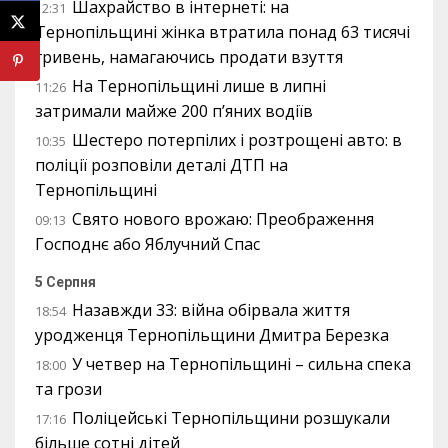
Шахрайство в інтернеті: на
12:31
Тернопільщині жінка втратила понад 63 тисячі
гривень, намагаючись продати взуття
На Тернопільщині лише в липні
11:26
затримали майже 200 п’яних водіїв
Шестеро потерпілих і розтрощені авто: в
10:35
поліції розповіли деталі ДТП на
Тернопільщині
Свято нового врожаю: Преображення
09:13
Господнє або Яблучний Спас
5 Серпня
Назавжди 33: війна обірвала життя
18:54
уродженця Тернопільщини Дмитра Березка
У четвер на Тернопільщині – сильна спека
18:00
та грози
Поліцейські Тернопільщини розшукали
17:16
більше сотні дітей