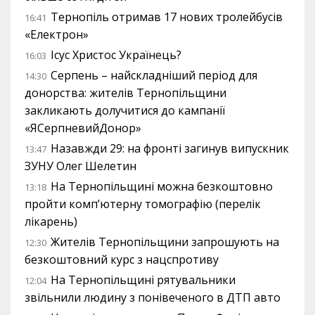
Тернопіль отримав 17 нових тролейбусів
16:41
«Електрон»
Ісус Христос Українець?
16:03
Серпень – найскладніший період для
14:30
донорства: жителів Тернопільщини
закликають долучитися до кампанії
«ЯСерпневийДонор»
Назавжди 29: на фронті загинув випускник
13:47
ЗУНУ Олег Шелетин
На Тернопільщині можна безкоштовно
13:18
пройти комп’ютерну томографію (перелік
лікарень)
Жителів Тернопільщини запрошують на
12:30
безкоштовний курс з нацспротиву
На Тернопільщині рятувальники
12:04
звільнили людину з понівеченого в ДТП авто