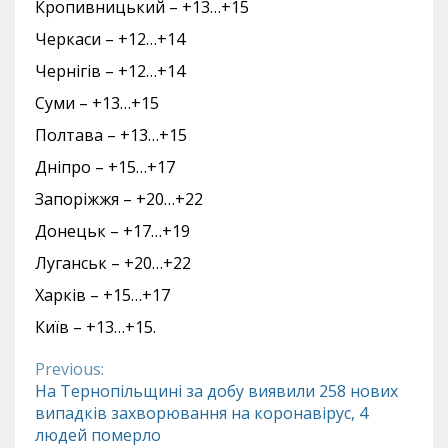
Кропивницький – +13…+15
Черкаси – +12…+14
Чернігів – +12…+14
Суми – +13…+15
Полтава – +13…+15
Дніпро – +15…+17
Запоріжжя – +20…+22
Донецьк – +17…+19
Луганськ – +20…+22
Харків – +15…+17
Київ – +13…+15.
Previous:
Continue
На Тернопільщині за добу виявили 258 нових
випадків захворювання на коронавірус, 4
Reading
людей померло