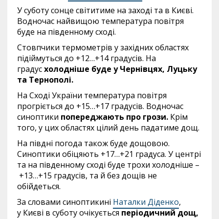
У суботу сонце світитиме на заході та в Києві.
Водночас найвищою температура повітря
буде на південному сході.
Стовпчики термометрів у західних областях
підіймуться до +12…+14 градусів. На
градус
холодніше буде у Чернівцях, Луцьку
та Тернополі.
На Сході України температура повітря
прогріється до +15…+17 градусів. Водночас
синоптики
попереджають про грози.
Крім
того, у цих областях цілий день падатиме дощ.
На півдні погода також буде дощовою.
Синоптики обіцяють +17…+21 градуса. У центрі
та на південному сході буде трохи холодніше –
+13…+15 градусів, та й без дощів не
обійдеться.
За словами синоптикині
Наталки Діденко
,
у Києві в суботу очікується
періодичний дощ,