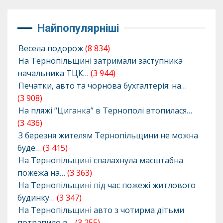
Найпопулярніші
Весела подорож
(8 834)
На Тернопільщині затримали заступника
начальника ТЦК…
(3 944)
Печатки, авто та чорнова бухгалтерія: на…
(3 908)
На пляжі “Циганка” в Тернополі втопилася…
(3 436)
З березня жителям Тернопільщини не можна
буде…
(3 415)
На Тернопільщині спалахнула масштабна
пожежа на…
(3 363)
На Тернопільщині під час пожежі житлового
будинку…
(3 347)
На Тернопільщині авто з чотирма дітьми
потрапило в…
(3 255)