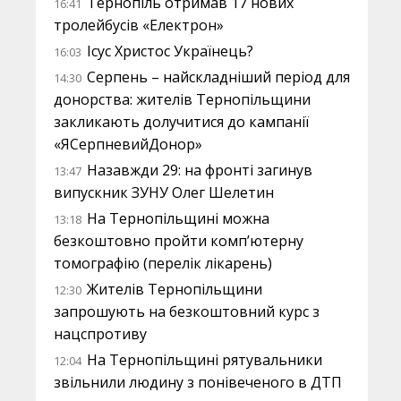
Тернопіль отримав 17 нових
16:41
тролейбусів «Електрон»
Ісус Христос Українець?
16:03
Серпень – найскладніший період для
14:30
донорства: жителів Тернопільщини
закликають долучитися до кампанії
«ЯСерпневийДонор»
Назавжди 29: на фронті загинув
13:47
випускник ЗУНУ Олег Шелетин
На Тернопільщині можна
13:18
безкоштовно пройти комп’ютерну
томографію (перелік лікарень)
Жителів Тернопільщини
12:30
запрошують на безкоштовний курс з
нацспротиву
На Тернопільщині рятувальники
12:04
звільнили людину з понівеченого в ДТП