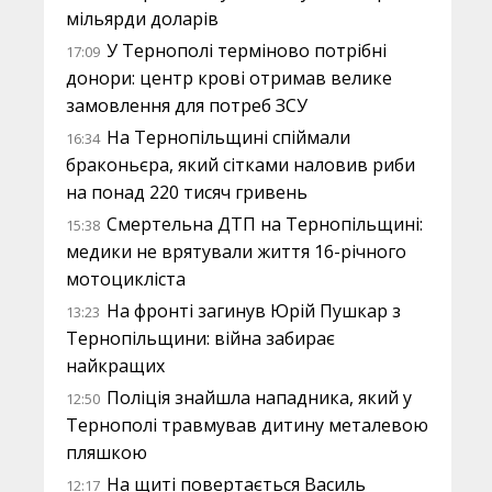
мільярди доларів
У Тернополі терміново потрібні
17:09
донори: центр крові отримав велике
замовлення для потреб ЗСУ
На Тернопільщині спіймали
16:34
браконьєра, який сітками наловив риби
на понад 220 тисяч гривень
Смертельна ДТП на Тернопільщині:
15:38
медики не врятували життя 16-річного
мотоцикліста
На фронті загинув Юрій Пушкар з
13:23
Тернопільщини: війна забирає
найкращих
Поліція знайшла нападника, який у
12:50
Тернополі травмував дитину металевою
пляшкою
На щиті повертається Василь
12:17