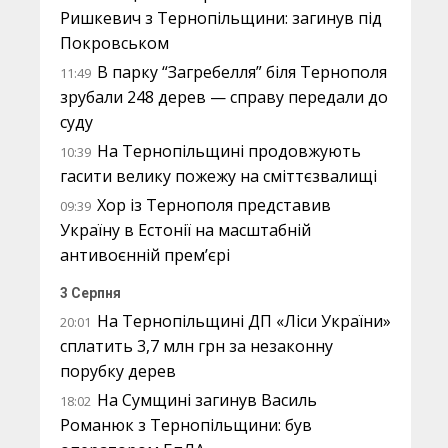
Ришкевич з Тернопільщини: загинув під
Покровськом
В парку “Загребелля” біля Тернополя
11:49
зрубали 248 дерев — справу передали до
суду
На Тернопільщині продовжують
10:39
гасити велику пожежу на сміттєзвалищі
Хор із Тернополя представив
09:39
Україну в Естонії на масштабній
антивоєнній прем’єрі
3 Серпня
На Тернопільщині ДП «Ліси України»
20:01
сплатить 3,7 млн грн за незаконну
порубку дерев
На Сумщині загинув Василь
18:02
Романюк з Тернопільщини: був