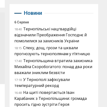
Новини
6 Серпня
Тернопільські нацгвардійці
18:40
відзначили Преображення Господнє й
помолилися за захисників України
Спеку, дощ, грози та шквали
18:15
прогнозують тернополянам у п’ятницю
Тернопільщина втратила захисника
17:40
Михайла Скоробогатого: понад два роки
вважали зниклим безвісти
У Тернополі зафіксували
17:18
температурний рекорд
На щиті повертається Іван
16:48
Карабаник з Тернопільщини: громада
просить гідно зустріти Героя