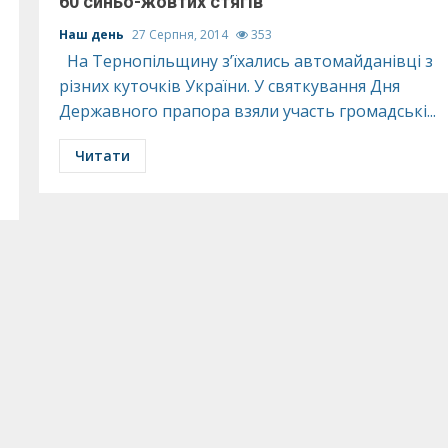
60 синьо-жовтих стягів
Наш день
27 Серпня, 2014
353
На Тернопільщину з’їхались автомайданівці з
різних куточків України. У святкування Дня
Державного прапора взяли участь громадські...
Читати