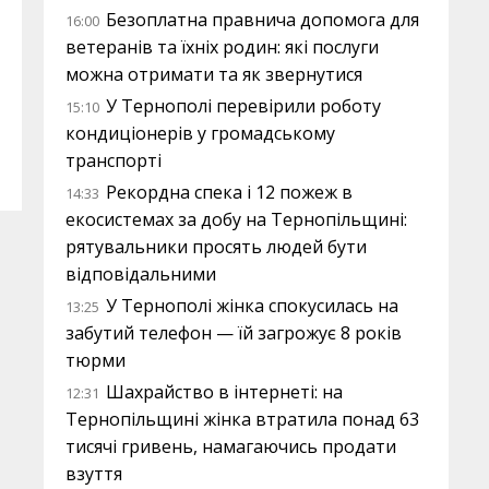
Безоплатна правнича допомога для
16:00
ветеранів та їхніх родин: які послуги
можна отримати та як звернутися
У Тернополі перевірили роботу
15:10
кондиціонерів у громадському
транспорті
Рекордна спека і 12 пожеж в
14:33
екосистемах за добу на Тернопільщині:
рятувальники просять людей бути
відповідальними
У Тернополі жінка спокусилась на
13:25
забутий телефон — їй загрожує 8 років
тюрми
Шахрайство в інтернеті: на
12:31
Тернопільщині жінка втратила понад 63
тисячі гривень, намагаючись продати
взуття