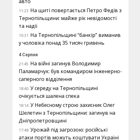
авто
На щиті повертається Петро Федів з
11:23
Тернопільщини: майже рік невідомості
та надії
На Тернопільщині “банкір” виманив
10:31
у чоловіка понад 35 тисяч гривень
4 Серпня
На війні загинув Володимир
21:45
Паламарчук: був командиром інженерно-
саперного відділення
У середу на Тернопільщині
18:40
очікується шалена спека
У Небесному строю захисник Олег
18:14
Шелетин з Тернопільщини: загинув на
Дніпропетровщині
Урожай під загрозою: російські
17:48
атаки портів можуть коштувати Україні