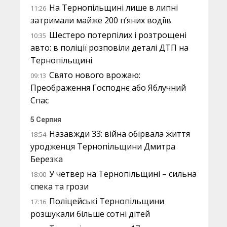
На Тернопільщині лише в липні
11:26
затримали майже 200 п’яних водіїв
Шестеро потерпілих і розтрощені
10:35
авто: в поліції розповіли деталі ДТП на
Тернопільщині
Свято нового врожаю:
09:13
Преображення Господнє або Яблучний
Спас
5 Серпня
Назавжди 33: війна обірвала життя
18:54
уродженця Тернопільщини Дмитра
Березка
У четвер на Тернопільщині – сильна
18:00
спека та грози
Поліцейські Тернопільщини
17:16
розшукали більше сотні дітей