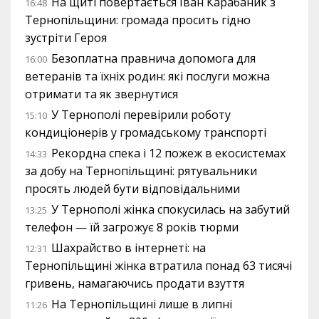
На щиті повертається Іван Карабаник з
16:48
Тернопільщини: громада просить гідно
зустріти Героя
Безоплатна правнича допомога для
16:00
ветеранів та їхніх родин: які послуги можна
отримати та як звернутися
У Тернополі перевірили роботу
15:10
кондиціонерів у громадському транспорті
Рекордна спека і 12 пожеж в екосистемах
14:33
за добу на Тернопільщині: рятувальники
просять людей бути відповідальними
У Тернополі жінка спокусилась на забутий
13:25
телефон — їй загрожує 8 років тюрми
Шахрайство в інтернеті: на
12:31
Тернопільщині жінка втратила понад 63 тисячі
гривень, намагаючись продати взуття
На Тернопільщині лише в липні
11:26