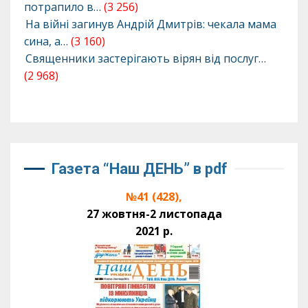
потрапило в…
(3 256)
На війні загинув Андрій Дмитрів: чекала мама
сина, а…
(3 160)
Священники застерігають вірян від послуг…
(2 968)
Газета “Наш ДЕНЬ” в pdf
№41 (428),
27 жовтня-2 листопада
2021 р.