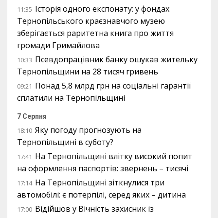
Історія одного експонату: у фондах
11:35
Тернопільського краєзнавчого музею
зберігається раритетна книга про життя
громади Гримайлова
Псевдопрацівник банку ошукав жительку
10:33
Тернопільщини на 28 тисяч гривень
Понад 5,8 млрд грн на соціальні гарантії
09:21
сплатили на Тернопільщині
7 Серпня
Яку погоду прогнозують на
18:10
Тернопільщині в суботу?
На Тернопільщині влітку високий попит
17:41
на оформлення паспортів: звернень – тисячі
На Тернопільщині зіткнулися три
17:14
автомобілі: є потерпілі, серед яких – дитина
Відійшов у Вічність захисник із
17:00