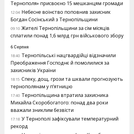
Тернополя» присвоєно 15 мешканцям громади
Небесне воїнство поповнив захисник
12:04
Богдан Сосінський з Тернопільщини
Жителі Тернопільщини за сім місяців
09:10
сплатили понад 1,6 млрд грн військового збору
6 Серпня
Тернопільські нацгвардійці відзначили
18:40
Преображення Господнє й помолилися за
захисників України
Спеку, дощ, грози та шквали прогнозують
18:15
тернополянам у п’ятницю
Тернопільщина втратила захисника
17:40
Михайла Скоробогатого: понад два роки
вважали зниклим безвісти
У Тернополі зафіксували температурний
17:18
рекорд