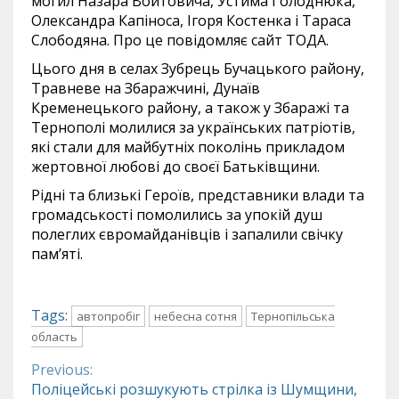
могил Назара Войтовича, Устима Голоднюка,
Олександра Капіноса, Ігоря Костенка і Тараса
Слободяна. Про це повідомляє сайт ТОДА.
Цього дня в селах Зубрець Бучацького району,
Травневе на Збаражчині, Дунаїв
Кременецького району, а також у Збаражі та
Тернополі молилися за українських патріотів,
які стали для майбутніх поколінь прикладом
жертовної любові до своєї Батьківщини.
Рідні та близькі Героїв, представники влади та
громадськості помолились за упокій душ
полеглих євромайданівців і запалили свічку
пам’яті.
Tags:
автопробіг
небесна сотня
Тернопільська
область
Previous:
Continue
Поліцейські розшукують стрілка із Шумщини,