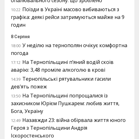
опалювального сезону: що зроблено
Поїзди в Україні масово вибиваються з
10:22
графіка: деякі рейси затримуються майже на 9
годин
8 Серпня
У неділю на тернополян очікує комфортна
18:00
погода
На Тернопільщині п’яний водій скоїв
17:12
аварію: 3,48 проміле алкоголю в крові
Тернопільські рятувальники гасили
14:39
дев’ять пожеж
На Тернопільщині попрощалися із
13:50
захисником Юрієм Пушкарем: любив життя,
Бога, Україну
Назавжди 23: війна обірвала життя юного
12:49
Героя з Тернопільщини Андрія
Іскоростенського