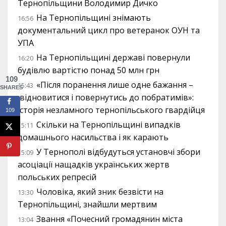
Тернопільщини Володимир Дичко
На Тернопільщині знімають
16:56
документальний цикл про ветеранок ОУН та
УПА
На Тернопільщині державі повернули
16:20
будівлю вартістю понад 50 млн грн
109
«Після поранення лише одне бажання –
15:43
SHARES
відновитися і повернутись до побратимів»:
історія незламного тернопільського гвардійця
109
Скільки на Тернопільщині випадків
15:11
домашнього насильства і як карають
У Тернополі відбудуться установчі збори
15:09
асоціації нащадків українських жертв
польських репресій
Чоловіка, який зник безвісти на
13:30
Тернопільщині, знайшли мертвим
Звання «Почесний громадянин міста
13:04