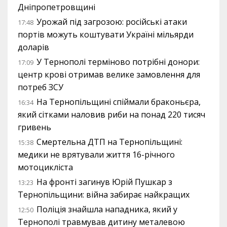
Дніпропетровщині
Урожай під загрозою: російські атаки
17:48
портів можуть коштувати Україні мільярди
доларів
У Тернополі терміново потрібні донори:
17:09
центр крові отримав велике замовлення для
потреб ЗСУ
На Тернопільщині спіймали браконьєра,
16:34
який сітками наловив риби на понад 220 тисяч
гривень
Смертельна ДТП на Тернопільщині:
15:38
медики не врятували життя 16-річного
мотоцикліста
На фронті загинув Юрій Пушкар з
13:23
Тернопільщини: війна забирає найкращих
Поліція знайшла нападника, який у
12:50
Тернополі травмував дитину металевою