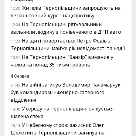
Жителів Тернопільщини запрошують на
12:30
безкоштовний курс з нацспротиву
На Тернопільщині рятувальники
12:04
звільнили людину з понівеченого в ДТП авто
На щиті повертається Петро Федів з
11:23
Тернопільщини: майже рік невідомості та надії
На Тернопільщині “банкір” виманив у
10:31
чоловіка понад 35 тисяч гривень
4 Серпня
На війні загинув Володимир Паламарчук:
21:45
був командиром інженерно-саперного
відділення
У середу на Тернопільщині очікується
18:40
шалена спека
У Небесному строю захисник Олег
18:14
Шелетин з Тернопільщини: загинув на