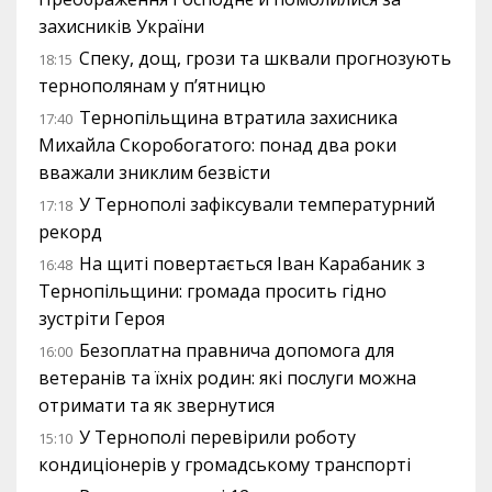
захисників України
Спеку, дощ, грози та шквали прогнозують
18:15
тернополянам у п’ятницю
Тернопільщина втратила захисника
17:40
Михайла Скоробогатого: понад два роки
вважали зниклим безвісти
У Тернополі зафіксували температурний
17:18
рекорд
На щиті повертається Іван Карабаник з
16:48
Тернопільщини: громада просить гідно
зустріти Героя
Безоплатна правнича допомога для
16:00
ветеранів та їхніх родин: які послуги можна
отримати та як звернутися
У Тернополі перевірили роботу
15:10
кондиціонерів у громадському транспорті