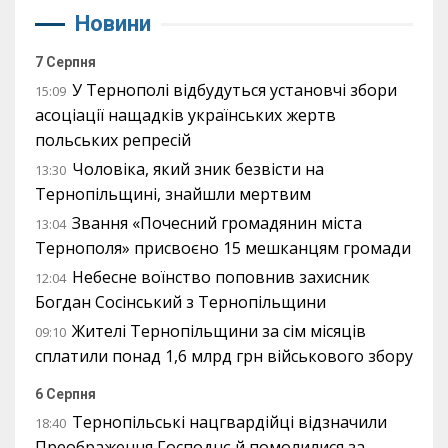
Новини
7 Серпня
У Тернополі відбудуться установчі збори
15:09
асоціації нащадків українських жертв
польських репресій
Чоловіка, який зник безвісти на
13:30
Тернопільщині, знайшли мертвим
Звання «Почесний громадянин міста
13:04
Тернополя» присвоєно 15 мешканцям громади
Небесне воїнство поповнив захисник
12:04
Богдан Сосінський з Тернопільщини
Жителі Тернопільщини за сім місяців
09:10
сплатили понад 1,6 млрд грн військового збору
6 Серпня
Тернопільські нацгвардійці відзначили
18:40
Преображення Господнє й помолилися за