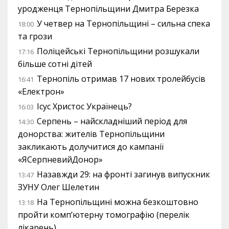
уродженця Тернопільщини Дмитра Березка
У четвер на Тернопільщині – сильна спека
18:00
та грози
Поліцейські Тернопільщини розшукали
17:16
більше сотні дітей
Тернопіль отримав 17 нових тролейбусів
16:41
«Електрон»
Ісус Христос Українець?
16:03
Серпень – найскладніший період для
14:30
донорства: жителів Тернопільщини
закликають долучитися до кампанії
«ЯСерпневийДонор»
Назавжди 29: на фронті загинув випускник
13:47
ЗУНУ Олег Шелетин
На Тернопільщині можна безкоштовно
13:18
пройти комп’ютерну томографію (перелік
лікарень)