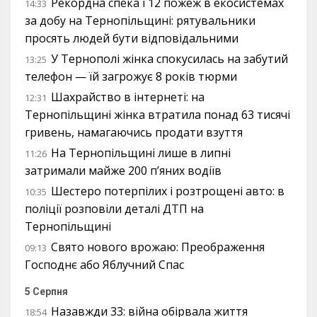
Рекордна спека і 12 пожеж в екосистемах
14:33
за добу на Тернопільщині: рятувальники
просять людей бути відповідальними
У Тернополі жінка спокусилась на забутий
13:25
телефон — їй загрожує 8 років тюрми
Шахрайство в інтернеті: на
12:31
Тернопільщині жінка втратила понад 63 тисячі
гривень, намагаючись продати взуття
На Тернопільщині лише в липні
11:26
затримали майже 200 п’яних водіїв
Шестеро потерпілих і розтрощені авто: в
10:35
поліції розповіли деталі ДТП на
Тернопільщині
Свято нового врожаю: Преображення
09:13
Господнє або Яблучний Спас
5 Серпня
Назавжди 33: війна обірвала життя
18:54