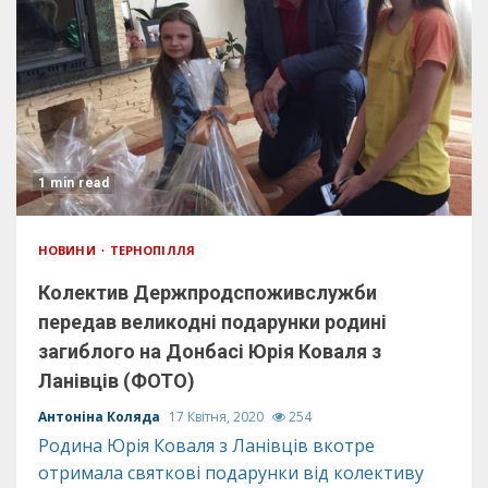
1 min read
НОВИНИ
ТЕРНОПІЛЛЯ
Колектив Держпродспоживслужби
передав великодні подарунки родині
загиблого на Донбасі Юрія Коваля з
Ланівців (ФОТО)
Антоніна Коляда
17 Квітня, 2020
254
Родина Юрія Коваля з Ланівців вкотре
отримала святкові подарунки від колективу