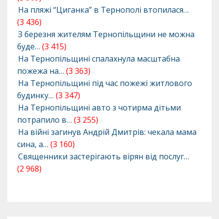
На пляжі “Циганка” в Тернополі втопилася…
(3 436)
З березня жителям Тернопільщини не можна
буде…
(3 415)
На Тернопільщині спалахнула масштабна
пожежа на…
(3 363)
На Тернопільщині під час пожежі житлового
будинку…
(3 347)
На Тернопільщині авто з чотирма дітьми
потрапило в…
(3 255)
На війні загинув Андрій Дмитрів: чекала мама
сина, а…
(3 160)
Священники застерігають вірян від послуг…
(2 968)