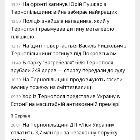
На фронті загинув Юрій Пушкар з
13:23
Тернопільщини: війна забирає найкращих
Поліція знайшла нападника, який у
12:50
Тернополі травмував дитину металевою
пляшкою
На щиті повертається Василь Ришкевич з
12:17
Тернопільщини: загинув під Покровськом
В парку “Загребелля” біля Тернополя
11:49
зрубали 248 дерев — справу передали до суду
На Тернопільщині продовжують гасити
10:39
велику пожежу на сміттєзвалищі
Хор із Тернополя представив Україну в
09:39
Естонії на масштабній антивоєнній прем’єрі
3 Серпня
На Тернопільщині ДП «Ліси України»
20:01
сплатить 3,7 млн грн за незаконну порубку