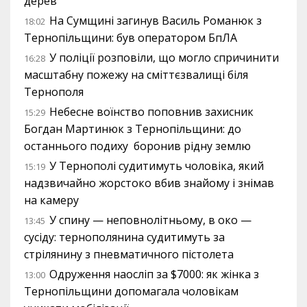
дерев
На Сумщині загинув Василь Романюк з
18:02
Тернопільщини: був оператором БпЛА
У поліції розповіли, що могло спричинити
16:28
масштабну пожежу на сміттєзвалищі біля
Тернополя
Небесне воїнство поповнив захисник
15:29
Богдан Мартинюк з Тернопільщини: до
останнього подиху боронив рідну землю
У Тернополі судитимуть чоловіка, який
15:19
надзвичайно жорстоко вбив знайому і знімав
на камеру
У спину — неповнолітньому, в око —
13:45
сусіду: тернополянина судитимуть за
стрілянину з пневматичного пістолета
Одруження наосліп за $7000: як жінка з
13:00
Тернопільщини допомагала чоловікам