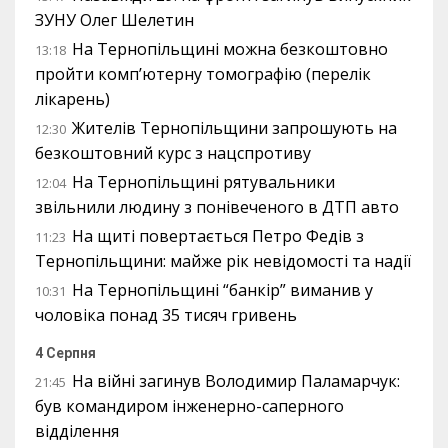
ЗУНУ Олег Шелетин
На Тернопільщині можна безкоштовно
13:18
пройти комп’ютерну томографію (перелік
лікарень)
Жителів Тернопільщини запрошують на
12:30
безкоштовний курс з нацспротиву
На Тернопільщині рятувальники
12:04
звільнили людину з понівеченого в ДТП авто
На щиті повертається Петро Федів з
11:23
Тернопільщини: майже рік невідомості та надії
На Тернопільщині “банкір” виманив у
10:31
чоловіка понад 35 тисяч гривень
4 Серпня
На війні загинув Володимир Паламарчук:
21:45
був командиром інженерно-саперного
відділення