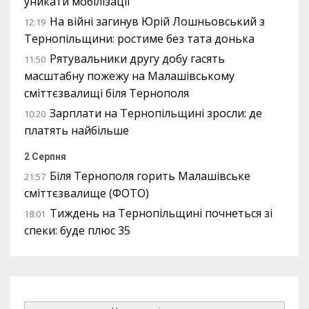
уникати мобілізації
На війні загинув Юрій Лошньовський з
12:19
Тернопільщини: ростиме без тата донька
Рятувальники другу добу гасять
11:50
масштабну пожежу на Малашівському
сміттєзвалищі біля Тернополя
Зарплати на Тернопільщині зросли: де
10:20
платять найбільше
2 Серпня
Біля Тернополя горить Малашівське
21:57
сміттєзвалище (ФОТО)
Тиждень на Тернопільщині почнеться зі
18:01
спеки: буде плюс 35