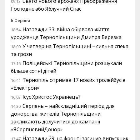
Свято нового врожаю: Преображення
09:13
Господнє або Яблучний Спас
5 Серпня
Назавжди 33: війна обірвала життя
18:54
уродженця Тернопільщини Дмитра Березка
У четвер на Тернопільщині – сильна спека
18:00
та грози
Поліцейські Тернопільщини розшукали
17:16
більше сотні дітей
Тернопіль отримав 17 нових тролейбусів
16:41
«Електрон»
Ісус Христос Українець?
16:03
Серпень – найскладніший період для
14:30
донорства: жителів Тернопільщини
закликають долучитися до кампанії
«ЯСерпневийДонор»
Назавжди 29: на фронті загинув випускник
13:47