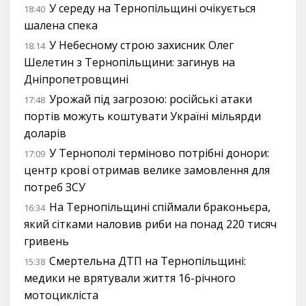
У середу на Тернопільщині очікується
18:40
шалена спека
У Небесному строю захисник Олег
18:14
Шелетин з Тернопільщини: загинув на
Дніпропетровщині
Урожай під загрозою: російські атаки
17:48
портів можуть коштувати Україні мільярди
доларів
У Тернополі терміново потрібні донори:
17:09
центр крові отримав велике замовлення для
потреб ЗСУ
На Тернопільщині спіймали браконьєра,
16:34
який сітками наловив риби на понад 220 тисяч
гривень
Смертельна ДТП на Тернопільщині:
15:38
медики не врятували життя 16-річного
мотоцикліста