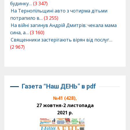
будинку…
(3 347)
На Тернопільщині авто з чотирма дітьми
потрапило в…
(3 255)
На війні загинув Андрій Дмитрів: чекала мама
сина, а…
(3 160)
Священники застерігають вірян від послуг…
(2 967)
Газета “Наш ДЕНЬ” в pdf
№41 (428),
27 жовтня-2 листопада
2021 р.