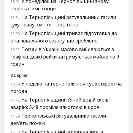
У понеділок на Тернопільщині знову
18:01
припікатиме сонце
На Тернопільщині рятувальники гасили
13:54
суху траву, сміття, торф і сіно
На Тернопільщині триває підготовка до
12:00
опалювального сезону: що зроблено
Поїзди в Україні масово вибиваються з
10:22
графіка: деякі рейси затримуються майже на 9
годин
8 Серпня
У неділю на тернополян очікує комфортна
18:00
погода
На Тернопільщині п’яний водій скоїв
17:12
аварію: 3,48 проміле алкоголю в крові
Тернопільські рятувальники гасили
14:39
дев’ять пожеж
На Тернопільщині попрощалися із
13:50