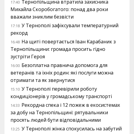
Тернопільщина втратила захисника
17:40
Михайла Скоробогатого: понад два роки
вважали зниклим безвісти
У Тернополі зафіксували температурний
17:18
рекорд
На щиті повертається Іван Карабаник з
16:48
Тернопільщини: громада просить гідно
зустріти Героя
Безоплатна правнича допомога для
16:00
ветеранів та їхніх родин: які послуги можна
отримати та як звернутися
У Тернополі перевірили роботу
15:10
кондиціонерів у громадському транспорті
Рекордна спека і 12 пожеж в екосистемах
14:33
за добу на Тернопільщині: рятувальники
просять людей бути відповідальними
У Тернополі жінка спокусилась на забутий
13:25