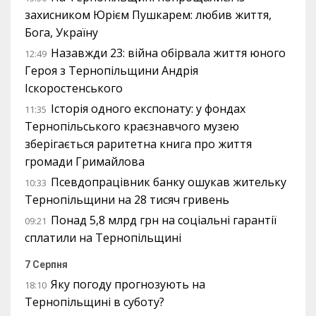
захисником Юрієм Пушкарем: любив життя,
Бога, Україну
Назавжди 23: війна обірвала життя юного
12:49
Героя з Тернопільщини Андрія
Іскоростенського
Історія одного експонату: у фондах
11:35
Тернопільського краєзнавчого музею
зберігається раритетна книга про життя
громади Гримайлова
Псевдопрацівник банку ошукав жительку
10:33
Тернопільщини на 28 тисяч гривень
Понад 5,8 млрд грн на соціальні гарантії
09:21
сплатили на Тернопільщині
7 Серпня
Яку погоду прогнозують на
18:10
Тернопільщині в суботу?