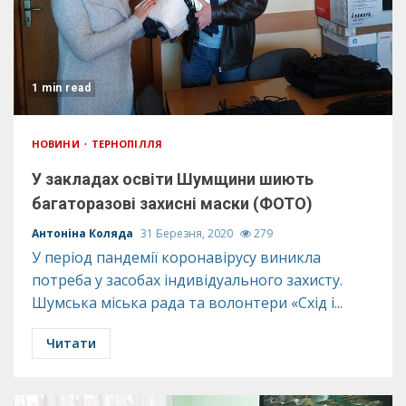
1 min read
НОВИНИ
ТЕРНОПІЛЛЯ
У закладах освіти Шумщини шиють
багаторазові захисні маски (ФОТО)
Антоніна Коляда
31 Березня, 2020
279
У період пандемії коронавірусу виникла
потреба у засобах індивідуального захисту.
Шумська міська рада та волонтери «Схід і...
Читати