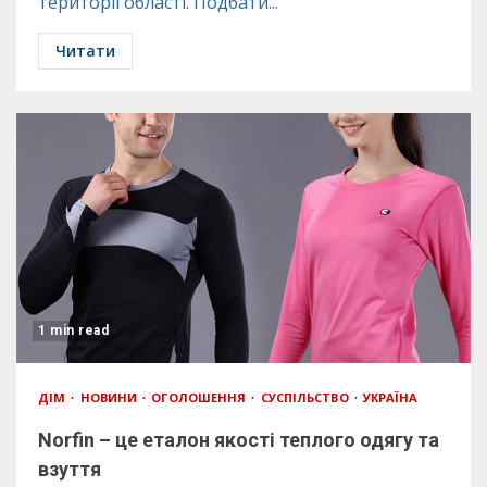
території області. Подбати...
Читати
1 min read
ДІМ
НОВИНИ
ОГОЛОШЕННЯ
СУСПІЛЬСТВО
УКРАЇНА
Norfin – це еталон якості теплого одягу та
взуття