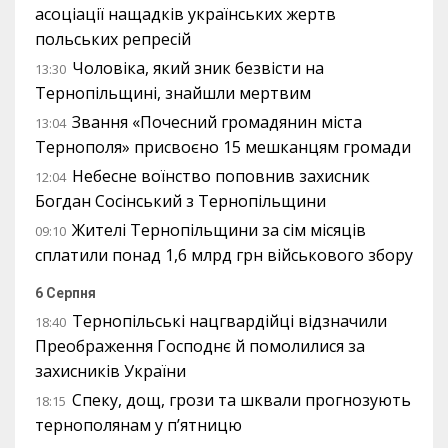
асоціації нащадків українських жертв
польських репресій
Чоловіка, який зник безвісти на
13:30
Тернопільщині, знайшли мертвим
Звання «Почесний громадянин міста
13:04
Тернополя» присвоєно 15 мешканцям громади
Небесне воїнство поповнив захисник
12:04
Богдан Сосінський з Тернопільщини
Жителі Тернопільщини за сім місяців
09:10
сплатили понад 1,6 млрд грн військового збору
6 Серпня
Тернопільські нацгвардійці відзначили
18:40
Преображення Господнє й помолилися за
захисників України
Спеку, дощ, грози та шквали прогнозують
18:15
тернополянам у п’ятницю