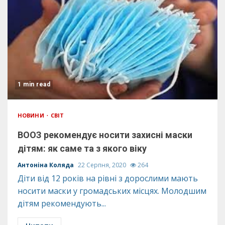
1 min read
НОВИНИ
СВІТ
ВООЗ рекомендує носити захисні маски
дітям: як саме та з якого віку
Антоніна Коляда
22 Серпня, 2020
264
Діти від 12 років на рівні з дорослими мають
носити маски у громадських місцях. Молодшим
дітям рекомендують...