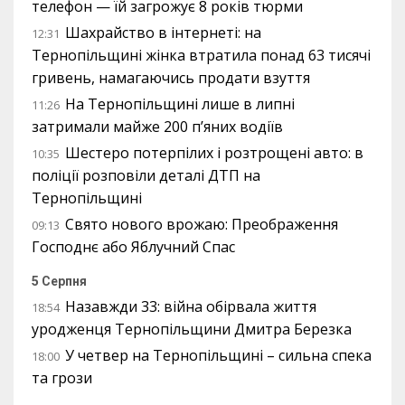
телефон — їй загрожує 8 років тюрми
Шахрайство в інтернеті: на
12:31
Тернопільщині жінка втратила понад 63 тисячі
гривень, намагаючись продати взуття
На Тернопільщині лише в липні
11:26
затримали майже 200 п’яних водіїв
Шестеро потерпілих і розтрощені авто: в
10:35
поліції розповіли деталі ДТП на
Тернопільщині
Свято нового врожаю: Преображення
09:13
Господнє або Яблучний Спас
5 Серпня
Назавжди 33: війна обірвала життя
18:54
уродженця Тернопільщини Дмитра Березка
У четвер на Тернопільщині – сильна спека
18:00
та грози