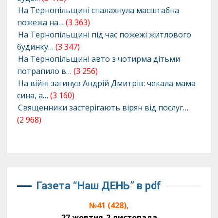
На Тернопільщині спалахнула масштабна
пожежа на…
(3 363)
На Тернопільщині під час пожежі житлового
будинку…
(3 347)
На Тернопільщині авто з чотирма дітьми
потрапило в…
(3 256)
На війні загинув Андрій Дмитрів: чекала мама
сина, а…
(3 160)
Священники застерігають вірян від послуг…
(2 968)
Газета “Наш ДЕНЬ” в pdf
№41 (428),
27 жовтня-2 листопада