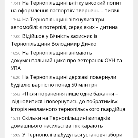
На Тернопільщині влітку високий попит
17:41
на оформлення паспортів: звернень – тисячі
На Тернопільщині зіткнулися три
17:14
автомобілі: є потерпілі, серед яких – дитина
Відійшов у Вічність захисник із
17:00
Тернопільщини Володимир Дичко
На Тернопільщині знімають
16:56
документальний цикл про ветеранок ОУН та
УПА
На Тернопільщині державі повернули
16:20
будівлю вартістю понад 50 млн грн
«Після поранення лише одне бажання –
15:43
відновитися і повернутись до побратимів»:
історія незламного тернопільського гвардійця
Скільки на Тернопільщині випадків
15:11
домашнього насильства і як карають
У Тернополі відбудуться установчі збори
15:09