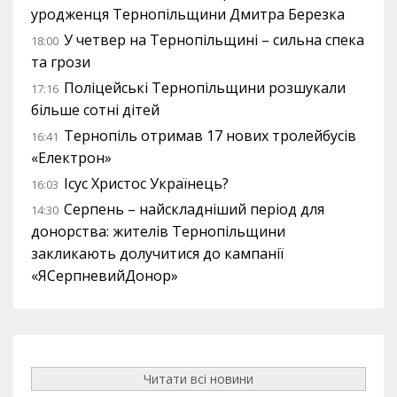
уродженця Тернопільщини Дмитра Березка
У четвер на Тернопільщині – сильна спека
18:00
та грози
Поліцейські Тернопільщини розшукали
17:16
більше сотні дітей
Тернопіль отримав 17 нових тролейбусів
16:41
«Електрон»
Ісус Христос Українець?
16:03
Серпень – найскладніший період для
14:30
донорства: жителів Тернопільщини
закликають долучитися до кампанії
«ЯСерпневийДонор»
Читати всі новини