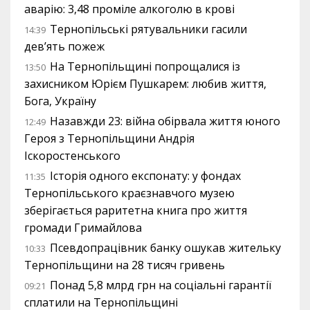
аварію: 3,48 проміле алкоголю в крові
Тернопільські рятувальники гасили
14:39
дев’ять пожеж
На Тернопільщині попрощалися із
13:50
захисником Юрієм Пушкарем: любив життя,
Бога, Україну
Назавжди 23: війна обірвала життя юного
12:49
Героя з Тернопільщини Андрія
Іскоростенського
Історія одного експонату: у фондах
11:35
Тернопільського краєзнавчого музею
зберігається раритетна книга про життя
громади Гримайлова
Псевдопрацівник банку ошукав жительку
10:33
Тернопільщини на 28 тисяч гривень
Понад 5,8 млрд грн на соціальні гарантії
09:21
сплатили на Тернопільщині