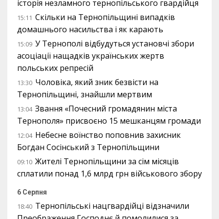
історія незламного тернопільського гвардійця
Скільки на Тернопільщині випадків
15:11
домашнього насильства і як карають
У Тернополі відбудуться установчі збори
15:09
асоціації нащадків українських жертв
польських репресій
Чоловіка, який зник безвісти на
13:30
Тернопільщині, знайшли мертвим
Звання «Почесний громадянин міста
13:04
Тернополя» присвоєно 15 мешканцям громади
Небесне воїнство поповнив захисник
12:04
Богдан Сосінський з Тернопільщини
Жителі Тернопільщини за сім місяців
09:10
сплатили понад 1,6 млрд грн військового збору
6 Серпня
Тернопільські нацгвардійці відзначили
18:40
Преображення Господнє й помолилися за