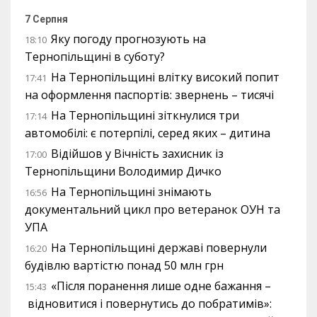
7 Серпня
Яку погоду прогнозують на
18:10
Тернопільщині в суботу?
На Тернопільщині влітку високий попит
17:41
на оформлення паспортів: звернень – тисячі
На Тернопільщині зіткнулися три
17:14
автомобілі: є потерпілі, серед яких – дитина
Відійшов у Вічність захисник із
17:00
Тернопільщини Володимир Дичко
На Тернопільщині знімають
16:56
документальний цикл про ветеранок ОУН та
УПА
На Тернопільщині державі повернули
16:20
будівлю вартістю понад 50 млн грн
«Після поранення лише одне бажання –
15:43
відновитися і повернутись до побратимів»: