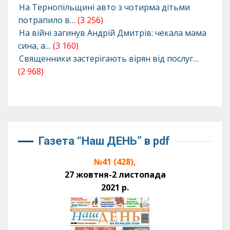
На Тернопільщині авто з чотирма дітьми
потрапило в…
(3 256)
На війні загинув Андрій Дмитрів: чекала мама
сина, а…
(3 160)
Священники застерігають вірян від послуг…
(2 968)
Газета “Наш ДЕНЬ” в pdf
№41 (428),
27 жовтня-2 листопада
2021 р.