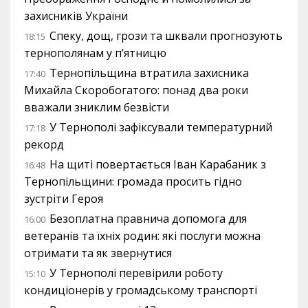
захисників України
Спеку, дощ, грози та шквали прогнозують
18:15
тернополянам у п’ятницю
Тернопільщина втратила захисника
17:40
Михайла Скоробогатого: понад два роки
вважали зниклим безвісти
У Тернополі зафіксували температурний
17:18
рекорд
На щиті повертається Іван Карабаник з
16:48
Тернопільщини: громада просить гідно
зустріти Героя
Безоплатна правнича допомога для
16:00
ветеранів та їхніх родин: які послуги можна
отримати та як звернутися
У Тернополі перевірили роботу
15:10
кондиціонерів у громадському транспорті