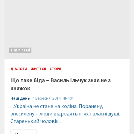
1 min read
ДІАЛОГИ
ЖИТТЄВІ ІСТОРІЇ
Що таке біда – Василь Ільчук знає не з
книжок
Наш день
4 Вересня, 2014
401
…Україна не стане на коліна. Поранену,
знесилену – люди відродять її, як і власні душі.
Старенький чоловік...