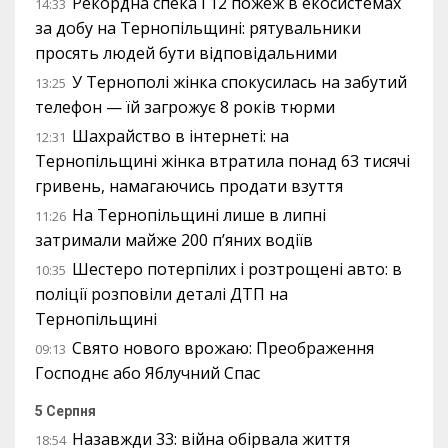
Рекордна спека і 12 пожеж в екосистемах
14:33
за добу на Тернопільщині: рятувальники
просять людей бути відповідальними
У Тернополі жінка спокусилась на забутий
13:25
телефон — їй загрожує 8 років тюрми
Шахрайство в інтернеті: на
12:31
Тернопільщині жінка втратила понад 63 тисячі
гривень, намагаючись продати взуття
На Тернопільщині лише в липні
11:26
затримали майже 200 п’яних водіїв
Шестеро потерпілих і розтрощені авто: в
10:35
поліції розповіли деталі ДТП на
Тернопільщині
Свято нового врожаю: Преображення
09:13
Господнє або Яблучний Спас
5 Серпня
Назавжди 33: війна обірвала життя
18:54