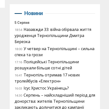
Новини
5 Серпня
Назавжди 33: війна обірвала життя
18:54
уродженця Тернопільщини Дмитра
Березка
У четвер на Тернопільщині – сильна
18:00
спека та грози
Поліцейські Тернопільщини
17:16
розшукали більше сотні дітей
Тернопіль отримав 17 нових
16:41
тролейбусів «Електрон»
Ісус Христос Українець?
16:03
Серпень – найскладніший період для
14:30
донорства: жителів Тернопільщини
закликають долучитися до кампанії