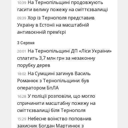
На Тернопільщині продовжують
10:39
гасити велику пожежу на сміттєзвалищі
Хор із Тернополя представив
09:39
Україну в Естонії на масштабній
антивоєнній прем’єрі
3 Серпня
На Тернопільщині ДП «Ліси України»
20:01
сплатить 3,7 млн грн за незаконну
порубку дерев
На Сумщині загинув Василь
18:02
Романюк з Тернопільщини: був
оператором БпЛА
У поліції розповіли, що могло
16:28
спричинити масштабну пожежу на
сміттєзвалищі біля Тернополя
Небесне воїнство поповнив
15:29
захисник Богдан Мартинюк з