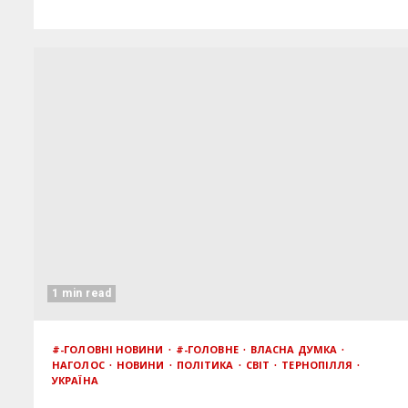
1 min read
#-ГОЛОВНІ НОВИНИ
#-ГОЛОВНЕ
ВЛАСНА ДУМКА
НАГОЛОС
НОВИНИ
ПОЛІТИКА
СВІТ
ТЕРНОПІЛЛЯ
УКРАЇНА