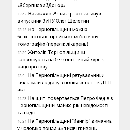
«ЯСерпневийДонор»
Назавжди 29: на фронті загинув
13:47
випускник ЗУНУ Олег Шелетин
На Тернопільщині можна
13:18
безкоштовно пройти комп’ютерну
томографію (перелік лікарень)
Жителів Тернопільщини
12:30
запрошують на безкоштовний курс з
нацспротиву
На Тернопільщині рятувальники
12:04
звільнили людину з понівеченого в ДТП
авто
На щиті повертається Петро Федів з
11:23
Тернопільщини: майже рік невідомості
та надії
На Тернопільщині “банкір” виманив
10:31
у чоловіка понад 35 тисяч гривень