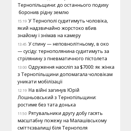
Тернопільщини: до останнього подиху
боронив рідну землю
У Тернополі судитимуть чоловіка,
15:19
який надзвичайно жорстоко вбив
знайому і знімав на камеру
У спину — неповнолітньому, в око
13:45
— сусіду: тернополянина судитимуть за
стрілянину з пневматичного пістолета
Одруження наосліп за $7000: як жінка
13:00
з Тернопільщини допомагала чоловікам
уникати мобілізації
На війні загинув Юрій
12:19
Лошньовський з Тернопільщини:
ростиме без тата донька
Рятувальники другу добу гасять
11:50
масштабну пожежу на Малашівському
сміттєзвалищі біля Тернополя