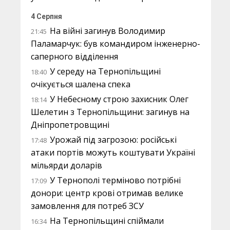
4 Серпня
На війні загинув Володимир
21:45
Паламарчук: був командиром інженерно-
саперного відділення
У середу на Тернопільщині
18:40
очікується шалена спека
У Небесному строю захисник Олег
18:14
Шелетин з Тернопільщини: загинув на
Дніпропетровщині
Урожай під загрозою: російські
17:48
атаки портів можуть коштувати Україні
мільярди доларів
У Тернополі терміново потрібні
17:09
донори: центр крові отримав велике
замовлення для потреб ЗСУ
На Тернопільщині спіймали
16:34