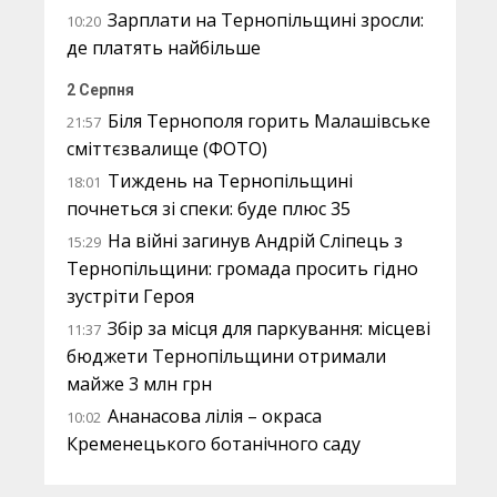
Зарплати на Тернопільщині зросли:
10:20
де платять найбільше
2 Серпня
Біля Тернополя горить Малашівське
21:57
сміттєзвалище (ФОТО)
Тиждень на Тернопільщині
18:01
почнеться зі спеки: буде плюс 35
На війні загинув Андрій Сліпець з
15:29
Тернопільщини: громада просить гідно
зустріти Героя
Збір за місця для паркування: місцеві
11:37
бюджети Тернопільщини отримали
майже 3 млн грн
Ананасова лілія – окраса
10:02
Кременецького ботанічного саду