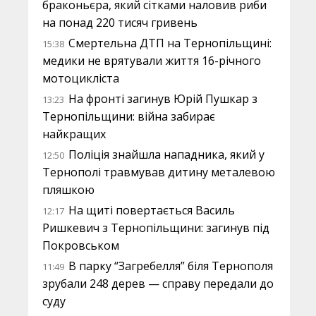
браконьєра, який сітками наловив риби
на понад 220 тисяч гривень
Смертельна ДТП на Тернопільщині:
15:38
медики не врятували життя 16-річного
мотоцикліста
На фронті загинув Юрій Пушкар з
13:23
Тернопільщини: війна забирає
найкращих
Поліція знайшла нападника, який у
12:50
Тернополі травмував дитину металевою
пляшкою
На щиті повертається Василь
12:17
Ришкевич з Тернопільщини: загинув під
Покровськом
В парку “Загребелля” біля Тернополя
11:49
зрубали 248 дерев — справу передали до
суду