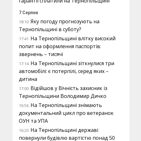
гарантії сплатили на Тернопільщині
7 Серпня
Яку погоду прогнозують на
18:10
Тернопільщині в суботу?
На Тернопільщині влітку високий
17:41
попит на оформлення паспортів:
звернень – тисячі
На Тернопільщині зіткнулися три
17:14
автомобілі: є потерпілі, серед яких –
дитина
Відійшов у Вічність захисник із
17:00
Тернопільщини Володимир Дичко
На Тернопільщині знімають
16:56
документальний цикл про ветеранок
ОУН та УПА
На Тернопільщині державі
16:20
повернули будівлю вартістю понад 50