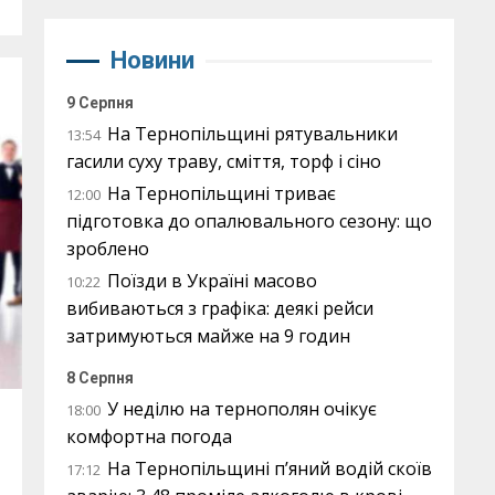
Новини
9 Серпня
На Тернопільщині рятувальники
13:54
гасили суху траву, сміття, торф і сіно
На Тернопільщині триває
12:00
підготовка до опалювального сезону: що
зроблено
Поїзди в Україні масово
10:22
вибиваються з графіка: деякі рейси
затримуються майже на 9 годин
8 Серпня
У неділю на тернополян очікує
18:00
комфортна погода
На Тернопільщині п’яний водій скоїв
17:12