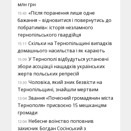
млн грн
«Після поранення лише одне
15:43
бажання – відновитися і повернутись до
побратимів»: історія незламного
тернопільського гвардійця
Скільки на Тернопільщині випадків
15:11
домашнього насильства і як карають
У Тернополі відбудуться установчі
15:09
збори асоціації нащадків українських
жертв польських репресій
Чоловіка, який зник безвісти на
13:30
Тернопільщині, знайшли мертвим
Звання «Почесний громадянин міста
13:04
Тернополя» присвоєно 15 мешканцям
громади
Небесне воїнство поповнив
12:04
захисник Богдан Сосінський з