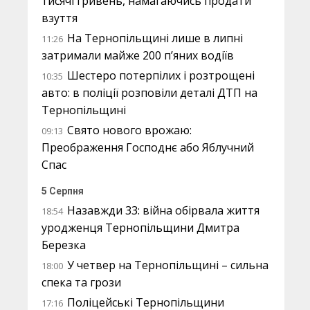
тисячі гривень, намагаючись продати
взуття
На Тернопільщині лише в липні
11:26
затримали майже 200 п’яних водіїв
Шестеро потерпілих і розтрощені
10:35
авто: в поліції розповіли деталі ДТП на
Тернопільщині
Свято нового врожаю:
09:13
Преображення Господнє або Яблучний
Спас
5 Серпня
Назавжди 33: війна обірвала життя
18:54
уродженця Тернопільщини Дмитра
Березка
У четвер на Тернопільщині – сильна
18:00
спека та грози
Поліцейські Тернопільщини
17:16