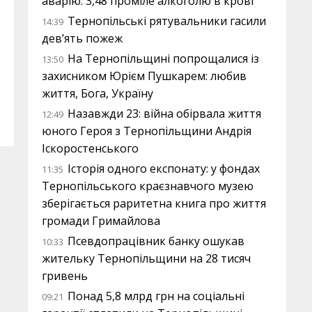
аварію: 3,48 проміле алкоголю в крові
Тернопільські рятувальники гасили
14:39
дев’ять пожеж
На Тернопільщині попрощалися із
13:50
захисником Юрієм Пушкарем: любив
життя, Бога, Україну
Назавжди 23: війна обірвала життя
12:49
юного Героя з Тернопільщини Андрія
Іскоростенського
Історія одного експонату: у фондах
11:35
Тернопільського краєзнавчого музею
зберігається раритетна книга про життя
громади Гримайлова
Псевдопрацівник банку ошукав
10:33
жительку Тернопільщини на 28 тисяч
гривень
Понад 5,8 млрд грн на соціальні
09:21