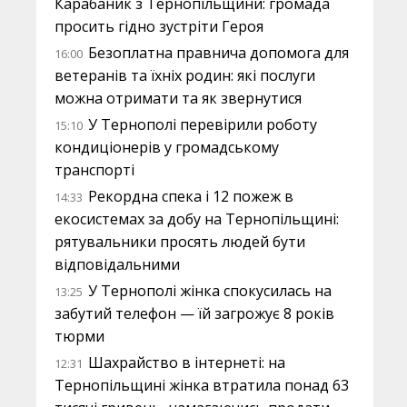
Карабаник з Тернопільщини: громада
просить гідно зустріти Героя
Безоплатна правнича допомога для
16:00
ветеранів та їхніх родин: які послуги
можна отримати та як звернутися
У Тернополі перевірили роботу
15:10
кондиціонерів у громадському
транспорті
Рекордна спека і 12 пожеж в
14:33
екосистемах за добу на Тернопільщині:
рятувальники просять людей бути
відповідальними
У Тернополі жінка спокусилась на
13:25
забутий телефон — їй загрожує 8 років
тюрми
Шахрайство в інтернеті: на
12:31
Тернопільщині жінка втратила понад 63