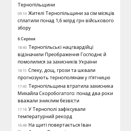
Тернопільщини
Жителі Тернопільщини за сім місяців
09:10
сплатили понад 1,6 млрд грн військового
збору
6 Серпня
Тернопільські нацгвардійці
18:40
відзначили Преображення Господнє й
помолилися за захисників України
Спеку, дощ, грози та шквали
18:15
прогнозують тернополянам у п’ятницю
Тернопільщина втратила захисника
17:40
Михайла Скоробогатого: понад два роки
вважали зниклим безвісти
У Тернополі зафіксували
17:18
температурний рекорд
На щиті повертається Іван
16:48